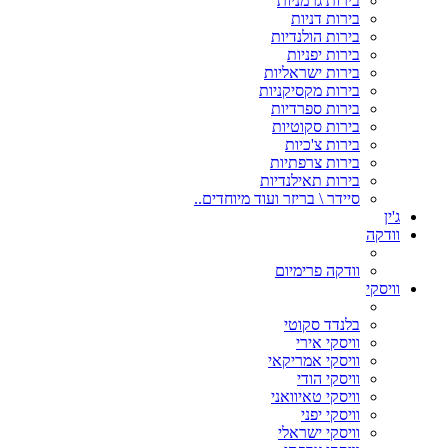
בירות גרמניות
בירות דניות
בירות הולנדיות
בירות יפניות
בירות ישראליות
בירות מקסיקניות
בירות ספרדיות
בירות סקוטיות
בירות צ'כיות
בירות צרפתיות
בירות תאילנדיות
סיידר \ בריזר ועוד מיוחדים..
ג'ין
וודקה
וודקה פרימיום
וויסקי
בלנדד סקוטי
וויסקי אירי
וויסקי אמריקאי
וויסקי הודי
וויסקי טאיוואני
וויסקי יפני
וויסקי ישראלי