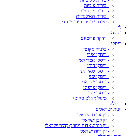
- בירות צ'כיות
- בירות צרפתיות
- בירות תאילנדיות
- סיידר \ בריזר ועוד מיוחדים..
ג'ין
וודקה
- וודקה פרימיום
וויסקי
- בלנדד סקוטי
- וויסקי אירי
- וויסקי אמריקאי
- וויסקי הודי
- וויסקי טאיוואני
- וויסקי יפני
- וויסקי ישראלי
- וויסקי צרפתי
- וויסקי קנדי
- סינגל מאלט סקוטי
טקילה
יינות ישראלים
- יין אדום ישראלי
- יין לבן ישראלי
- יין פורט\אדום מחוזק\קהור ישראלי
- יין רוזה ישראלי