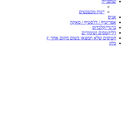
שמפנייה
יינות מבעבעים
אניס
אפריטיף / דז'סטיף / סאקה
ברנדי/קלבדוס
דליקטסים ושימורים
חטיפים שלא תמצאו בשום מקום אחר ;)
בלוג