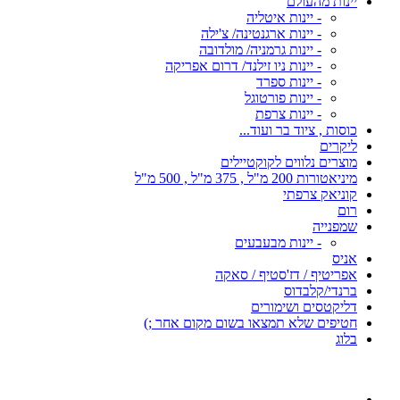
יינות מהעולם
- יינות איטליה
- יינות ארגנטינה/ צ'ילה
- יינות גרמניה/ מולדובה
- יינות ניו זילנד/ דרום אפריקה
- יינות ספרד
- יינות פורטוגל
- יינות צרפת
כוסות , ציוד בר ועוד...
ליקרים
מוצרים נלווים לקוקטיילים
מיניאטורות 200 מ"ל , 375 מ"ל , 500 מ"ל
קוניאק צרפתי
רום
שמפנייה
- יינות מבעבעים
אניס
אפריטיף / דז'סטיף / סאקה
ברנדי/קלבדוס
דליקטסים ושימורים
חטיפים שלא תמצאו בשום מקום אחר ;)
בלוג