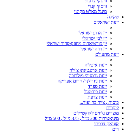
וויסקי צרפתי
וויסקי קנדי
סינגל מאלט סקוטי
טקילה
יינות ישראלים
יין אדום ישראלי
יין לבן ישראלי
יין פורט\אדום מחוזק\קהור ישראלי
יין רוזה ישראלי
יינות מהעולם
יינות איטליה
יינות ארגנטינה/ צ'ילה
יינות גרמניה/ מולדובה
יינות ניו זילנד/ דרום אפריקה
יינות ספרד
יינות פורטוגל
יינות צרפת
כוסות , ציוד בר ועוד...
ליקרים
מוצרים נלווים לקוקטיילים
מיניאטורות 200 מ"ל , 375 מ"ל , 500 מ"ל
קוניאק צרפתי
רום