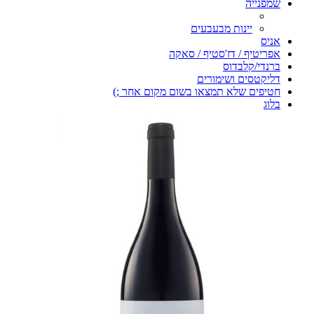
שמפנייה
יינות מבעבעים
אניס
אפריטיף / דז'סטיף / סאקה
ברנדי/קלבדוס
דליקטסים ושימורים
חטיפים שלא תמצאו בשום מקום אחר ;)
בלוג