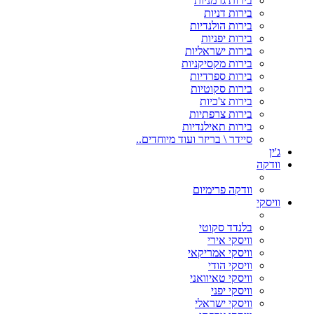
בירות גרמניות
בירות דניות
בירות הולנדיות
בירות יפניות
בירות ישראליות
בירות מקסיקניות
בירות ספרדיות
בירות סקוטיות
בירות צ'כיות
בירות צרפתיות
בירות תאילנדיות
סיידר \ בריזר ועוד מיוחדים..
ג'ין
וודקה
וודקה פרימיום
וויסקי
בלנדד סקוטי
וויסקי אירי
וויסקי אמריקאי
וויסקי הודי
וויסקי טאיוואני
וויסקי יפני
וויסקי ישראלי