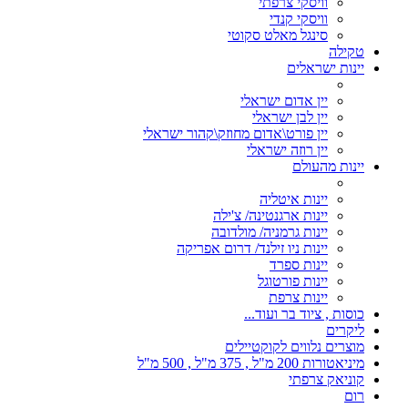
וויסקי צרפתי
וויסקי קנדי
סינגל מאלט סקוטי
טקילה
יינות ישראלים
יין אדום ישראלי
יין לבן ישראלי
יין פורט\אדום מחוזק\קהור ישראלי
יין רוזה ישראלי
יינות מהעולם
יינות איטליה
יינות ארגנטינה/ צ'ילה
יינות גרמניה/ מולדובה
יינות ניו זילנד/ דרום אפריקה
יינות ספרד
יינות פורטוגל
יינות צרפת
כוסות , ציוד בר ועוד...
ליקרים
מוצרים נלווים לקוקטיילים
מיניאטורות 200 מ"ל , 375 מ"ל , 500 מ"ל
קוניאק צרפתי
רום