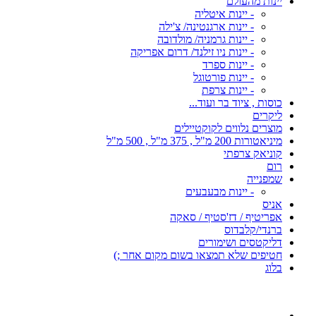
יינות מהעולם
- יינות איטליה
- יינות ארגנטינה/ צ'ילה
- יינות גרמניה/ מולדובה
- יינות ניו זילנד/ דרום אפריקה
- יינות ספרד
- יינות פורטוגל
- יינות צרפת
כוסות , ציוד בר ועוד...
ליקרים
מוצרים נלווים לקוקטיילים
מיניאטורות 200 מ"ל , 375 מ"ל , 500 מ"ל
קוניאק צרפתי
רום
שמפנייה
- יינות מבעבעים
אניס
אפריטיף / דז'סטיף / סאקה
ברנדי/קלבדוס
דליקטסים ושימורים
חטיפים שלא תמצאו בשום מקום אחר ;)
בלוג