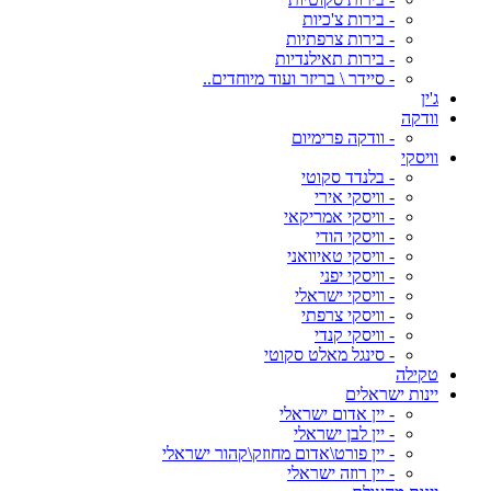
- בירות צ'כיות
- בירות צרפתיות
- בירות תאילנדיות
- סיידר \ בריזר ועוד מיוחדים..
ג'ין
וודקה
- וודקה פרימיום
וויסקי
- בלנדד סקוטי
- וויסקי אירי
- וויסקי אמריקאי
- וויסקי הודי
- וויסקי טאיוואני
- וויסקי יפני
- וויסקי ישראלי
- וויסקי צרפתי
- וויסקי קנדי
- סינגל מאלט סקוטי
טקילה
יינות ישראלים
- יין אדום ישראלי
- יין לבן ישראלי
- יין פורט\אדום מחוזק\קהור ישראלי
- יין רוזה ישראלי