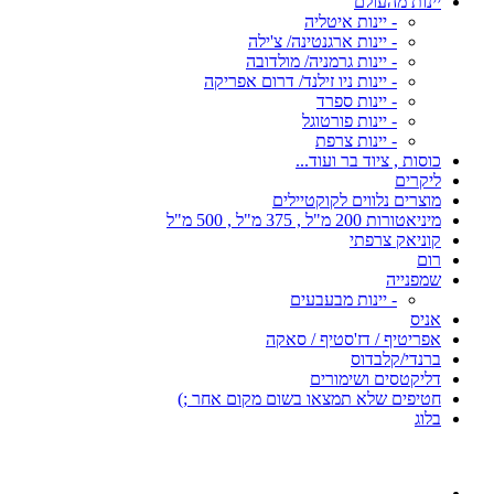
יינות מהעולם
- יינות איטליה
- יינות ארגנטינה/ צ'ילה
- יינות גרמניה/ מולדובה
- יינות ניו זילנד/ דרום אפריקה
- יינות ספרד
- יינות פורטוגל
- יינות צרפת
כוסות , ציוד בר ועוד...
ליקרים
מוצרים נלווים לקוקטיילים
מיניאטורות 200 מ"ל , 375 מ"ל , 500 מ"ל
קוניאק צרפתי
רום
שמפנייה
- יינות מבעבעים
אניס
אפריטיף / דז'סטיף / סאקה
ברנדי/קלבדוס
דליקטסים ושימורים
חטיפים שלא תמצאו בשום מקום אחר ;)
בלוג