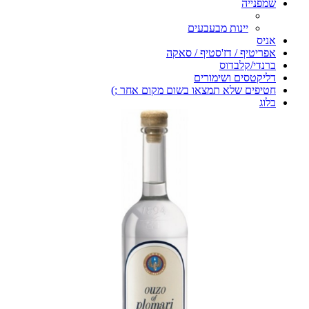
שמפנייה
יינות מבעבעים
אניס
אפריטיף / דז'סטיף / סאקה
ברנדי/קלבדוס
דליקטסים ושימורים
חטיפים שלא תמצאו בשום מקום אחר ;)
בלוג