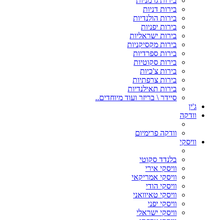
בירות גרמניות
בירות דניות
בירות הולנדיות
בירות יפניות
בירות ישראליות
בירות מקסיקניות
בירות ספרדיות
בירות סקוטיות
בירות צ'כיות
בירות צרפתיות
בירות תאילנדיות
סיידר \ בריזר ועוד מיוחדים..
ג'ין
וודקה
וודקה פרימיום
וויסקי
בלנדד סקוטי
וויסקי אירי
וויסקי אמריקאי
וויסקי הודי
וויסקי טאיוואני
וויסקי יפני
וויסקי ישראלי