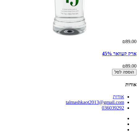
00
₪89.00
ארק קעוואר 45%
או
00
₪89.00
הוספה לסל
אודות
אודות
talmashkaot2013@gmail.com
036039292