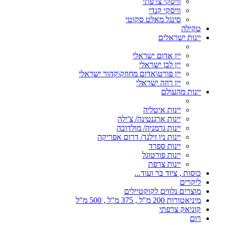
וויסקי צרפתי
וויסקי קנדי
סינגל מאלט סקוטי
טקילה
יינות ישראלים
יין אדום ישראלי
יין לבן ישראלי
יין פורט\אדום מחוזק\קהור ישראלי
יין רוזה ישראלי
יינות מהעולם
יינות איטליה
יינות ארגנטינה/ צ'ילה
יינות גרמניה/ מולדובה
יינות ניו זילנד/ דרום אפריקה
יינות ספרד
יינות פורטוגל
יינות צרפת
כוסות , ציוד בר ועוד...
ליקרים
מוצרים נלווים לקוקטיילים
מיניאטורות 200 מ"ל , 375 מ"ל , 500 מ"ל
קוניאק צרפתי
רום