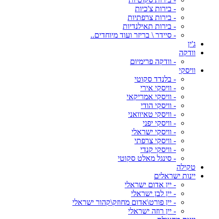
- בירות צ'כיות
- בירות צרפתיות
- בירות תאילנדיות
- סיידר \ בריזר ועוד מיוחדים..
ג'ין
וודקה
- וודקה פרימיום
וויסקי
- בלנדד סקוטי
- וויסקי אירי
- וויסקי אמריקאי
- וויסקי הודי
- וויסקי טאיוואני
- וויסקי יפני
- וויסקי ישראלי
- וויסקי צרפתי
- וויסקי קנדי
- סינגל מאלט סקוטי
טקילה
יינות ישראלים
- יין אדום ישראלי
- יין לבן ישראלי
- יין פורט\אדום מחוזק\קהור ישראלי
- יין רוזה ישראלי