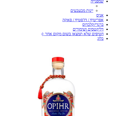
שמפנייה
יינות מבעבעים
אניס
אפריטיף / דז'סטיף / סאקה
ברנדי/קלבדוס
דליקטסים ושימורים
חטיפים שלא תמצאו בשום מקום אחר ;)
בלוג