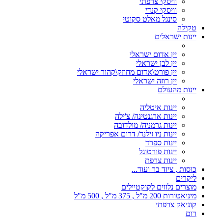
וויסקי צרפתי
וויסקי קנדי
סינגל מאלט סקוטי
טקילה
יינות ישראלים
יין אדום ישראלי
יין לבן ישראלי
יין פורט\אדום מחוזק\קהור ישראלי
יין רוזה ישראלי
יינות מהעולם
יינות איטליה
יינות ארגנטינה/ צ'ילה
יינות גרמניה/ מולדובה
יינות ניו זילנד/ דרום אפריקה
יינות ספרד
יינות פורטוגל
יינות צרפת
כוסות , ציוד בר ועוד...
ליקרים
מוצרים נלווים לקוקטיילים
מיניאטורות 200 מ"ל , 375 מ"ל , 500 מ"ל
קוניאק צרפתי
רום