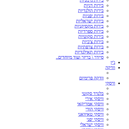
בירות גרמניות
בירות דניות
בירות הולנדיות
בירות יפניות
בירות ישראליות
בירות מקסיקניות
בירות ספרדיות
בירות סקוטיות
בירות צ'כיות
בירות צרפתיות
בירות תאילנדיות
סיידר \ בריזר ועוד מיוחדים..
ג'ין
וודקה
וודקה פרימיום
וויסקי
בלנדד סקוטי
וויסקי אירי
וויסקי אמריקאי
וויסקי הודי
וויסקי טאיוואני
וויסקי יפני
וויסקי ישראלי