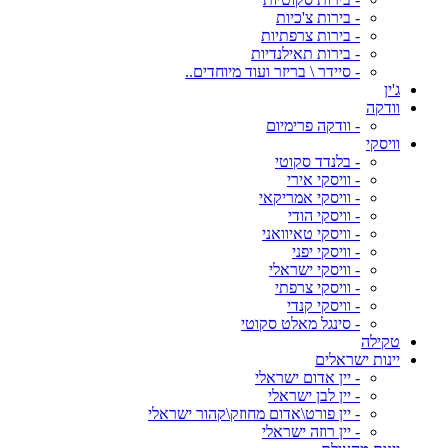
- בירות צ'כיות
- בירות צרפתיות
- בירות תאילנדיות
- סיידר \ בריזר ועוד מיוחדים..
ג'ין
וודקה
- וודקה פרימיום
וויסקי
- בלנדד סקוטי
- וויסקי אירי
- וויסקי אמריקאי
- וויסקי הודי
- וויסקי טאיוואני
- וויסקי יפני
- וויסקי ישראלי
- וויסקי צרפתי
- וויסקי קנדי
- סינגל מאלט סקוטי
טקילה
יינות ישראלים
- יין אדום ישראלי
- יין לבן ישראלי
- יין פורט\אדום מחוזק\קהור ישראלי
- יין רוזה ישראלי