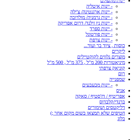
יינות מהעולם
- יינות איטליה
- יינות ארגנטינה/ צ'ילה
- יינות גרמניה/ מולדובה
- יינות ניו זילנד/ דרום אפריקה
- יינות ספרד
- יינות פורטוגל
- יינות צרפת
כוסות , ציוד בר ועוד...
ליקרים
מוצרים נלווים לקוקטיילים
מיניאטורות 200 מ"ל , 375 מ"ל , 500 מ"ל
קוניאק צרפתי
רום
שמפנייה
- יינות מבעבעים
אניס
אפריטיף / דז'סטיף / סאקה
ברנדי/קלבדוס
דליקטסים ושימורים
חטיפים שלא תמצאו בשום מקום אחר ;)
בלוג