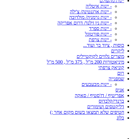
יינות מהעולם
- יינות איטליה
- יינות ארגנטינה/ צ'ילה
- יינות גרמניה/ מולדובה
- יינות ניו זילנד/ דרום אפריקה
- יינות ספרד
- יינות פורטוגל
- יינות צרפת
כוסות , ציוד בר ועוד...
ליקרים
מוצרים נלווים לקוקטיילים
מיניאטורות 200 מ"ל , 375 מ"ל , 500 מ"ל
קוניאק צרפתי
רום
שמפנייה
- יינות מבעבעים
אניס
אפריטיף / דז'סטיף / סאקה
ברנדי/קלבדוס
דליקטסים ושימורים
חטיפים שלא תמצאו בשום מקום אחר ;)
בלוג