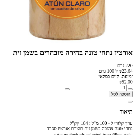
אורטיז נתחי טונה בהירה מובחרים בשמן זית
220 גרם
₪23.64 ל 100 גרם
זמינות: קיים במלאי
₪52.00
הוספה לסל
תיאור
ערך קלורי ל - 100 מ"ל : 184 קק"ל
נתחי טונה צהובה בשמן זית תוצרת אורטיז ספרד
דגם:
ortiz exclusively selected tuna fillets