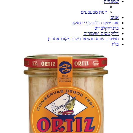
שמפנייה
יינות מבעבעים
אניס
אפריטיף / דז'סטיף / סאקה
ברנדי/קלבדוס
דליקטסים ושימורים
חטיפים שלא תמצאו בשום מקום אחר ;)
בלוג