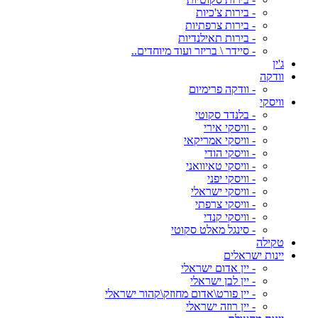
- בירות צ'כיות
- בירות צרפתיות
- בירות תאילנדיות
- סיידר \ בריזר ועוד מיוחדים..
ג'ין
וודקה
- וודקה פרימיום
וויסקי
- בלנדד סקוטי
- וויסקי אירי
- וויסקי אמריקאי
- וויסקי הודי
- וויסקי טאיוואני
- וויסקי יפני
- וויסקי ישראלי
- וויסקי צרפתי
- וויסקי קנדי
- סינגל מאלט סקוטי
טקילה
יינות ישראלים
- יין אדום ישראלי
- יין לבן ישראלי
- יין פורט\אדום מחוזק\קהור ישראלי
- יין רוזה ישראלי