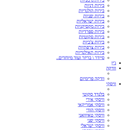
בירות גרמניות
בירות דניות
בירות הולנדיות
בירות יפניות
בירות ישראליות
בירות מקסיקניות
בירות ספרדיות
בירות סקוטיות
בירות צ'כיות
בירות צרפתיות
בירות תאילנדיות
סיידר \ בריזר ועוד מיוחדים..
ג'ין
וודקה
וודקה פרימיום
וויסקי
בלנדד סקוטי
וויסקי אירי
וויסקי אמריקאי
וויסקי הודי
וויסקי טאיוואני
וויסקי יפני
וויסקי ישראלי