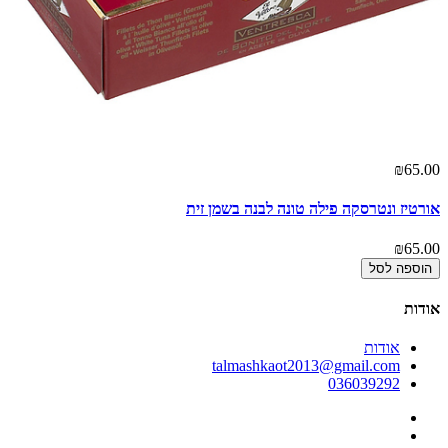
00
₪65.00
אורטיז ונטרסקה פילה טונה לבנה בשמן זית
או
00
₪65.00
הוספה לסל
אודות
אודות
talmashkaot2013@gmail.com
036039292