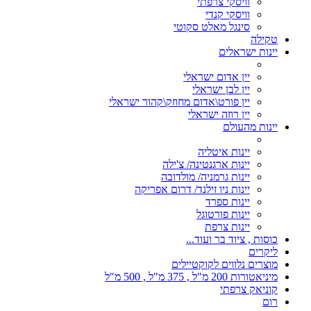
וויסקי צרפתי
וויסקי קנדי
סינגל מאלט סקוטי
טקילה
יינות ישראלים
יין אדום ישראלי
יין לבן ישראלי
יין פורט\אדום מחוזק\קהור ישראלי
יין רוזה ישראלי
יינות מהעולם
יינות איטליה
יינות ארגנטינה/ צ'ילה
יינות גרמניה/ מולדובה
יינות ניו זילנד/ דרום אפריקה
יינות ספרד
יינות פורטוגל
יינות צרפת
כוסות , ציוד בר ועוד...
ליקרים
מוצרים נלווים לקוקטיילים
מיניאטורות 200 מ"ל , 375 מ"ל , 500 מ"ל
קוניאק צרפתי
רום