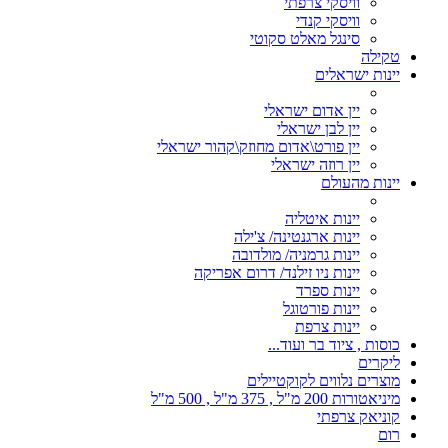
וויסקי צרפתי
וויסקי קנדי
סינגל מאלט סקוטי
טקילה
יינות ישראלים
יין אדום ישראלי
יין לבן ישראלי
יין פורט\אדום מחוזק\קהור ישראלי
יין רוזה ישראלי
יינות מהעולם
יינות איטליה
יינות ארגנטינה/ צ'ילה
יינות גרמניה/ מולדובה
יינות ניו זילנד/ דרום אפריקה
יינות ספרד
יינות פורטוגל
יינות צרפת
כוסות , ציוד בר ועוד...
ליקרים
מוצרים נלווים לקוקטיילים
מיניאטורות 200 מ"ל , 375 מ"ל , 500 מ"ל
קוניאק צרפתי
רום