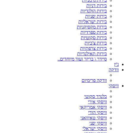
בירות גרמניות
בירות דניות
בירות הולנדיות
בירות יפניות
בירות ישראליות
בירות מקסיקניות
בירות ספרדיות
בירות סקוטיות
בירות צ'כיות
בירות צרפתיות
בירות תאילנדיות
סיידר \ בריזר ועוד מיוחדים..
ג'ין
וודקה
וודקה פרימיום
וויסקי
בלנדד סקוטי
וויסקי אירי
וויסקי אמריקאי
וויסקי הודי
וויסקי טאיוואני
וויסקי יפני
וויסקי ישראלי