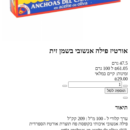
אורטיז פילה אנשובי בשמן זית
47.5 גרם
₪61.05 ל 100 גרם
זמינות: קיים במלאי
₪29.00
הוספה לסל
תיאור
ערך קלורי ל - 100 מ"ל : 209 קק"ל
פילה אנשובי איכותי בקופסת פח תוצרת אורטיז הספרדית
דגם:
ortiz anchoas an aceite de oliva