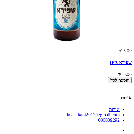
₪15.00
אז
00
שפירא IPA
או
₪15.00
00
הוספה לסל
אודות
אודות
talmashkaot2013@gmail.com
036039292