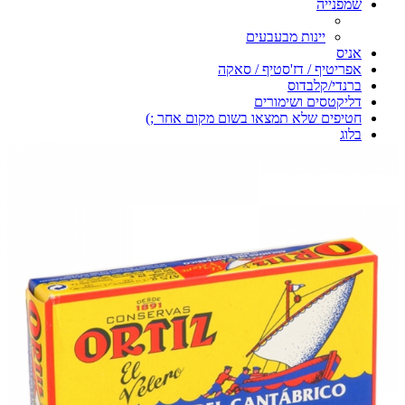
שמפנייה
יינות מבעבעים
אניס
אפריטיף / דז'סטיף / סאקה
ברנדי/קלבדוס
דליקטסים ושימורים
חטיפים שלא תמצאו בשום מקום אחר ;)
בלוג