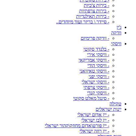
- בירות צ'כיות
- בירות צרפתיות
- בירות תאילנדיות
- סיידר \ בריזר ועוד מיוחדים..
ג'ין
וודקה
- וודקה פרימיום
וויסקי
- בלנדד סקוטי
- וויסקי אירי
- וויסקי אמריקאי
- וויסקי הודי
- וויסקי טאיוואני
- וויסקי יפני
- וויסקי ישראלי
- וויסקי צרפתי
- וויסקי קנדי
- סינגל מאלט סקוטי
טקילה
יינות ישראלים
- יין אדום ישראלי
- יין לבן ישראלי
- יין פורט\אדום מחוזק\קהור ישראלי
- יין רוזה ישראלי