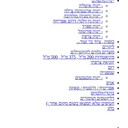
יינות מהעולם
- יינות איטליה
- יינות ארגנטינה/ צ'ילה
- יינות גרמניה/ מולדובה
- יינות ניו זילנד/ דרום אפריקה
- יינות ספרד
- יינות פורטוגל
- יינות צרפת
כוסות , ציוד בר ועוד...
ליקרים
מוצרים נלווים לקוקטיילים
מיניאטורות 200 מ"ל , 375 מ"ל , 500 מ"ל
קוניאק צרפתי
רום
שמפנייה
- יינות מבעבעים
אניס
אפריטיף / דז'סטיף / סאקה
ברנדי/קלבדוס
דליקטסים ושימורים
חטיפים שלא תמצאו בשום מקום אחר ;)
בלוג