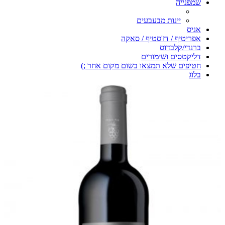
שמפנייה
יינות מבעבעים
אניס
אפריטיף / דז'סטיף / סאקה
ברנדי/קלבדוס
דליקטסים ושימורים
חטיפים שלא תמצאו בשום מקום אחר ;)
בלוג