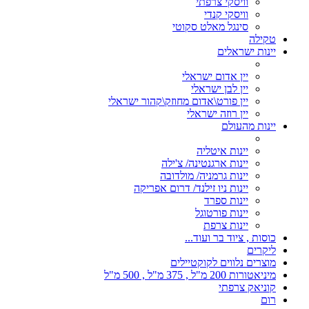
וויסקי צרפתי
וויסקי קנדי
סינגל מאלט סקוטי
טקילה
יינות ישראלים
יין אדום ישראלי
יין לבן ישראלי
יין פורט\אדום מחוזק\קהור ישראלי
יין רוזה ישראלי
יינות מהעולם
יינות איטליה
יינות ארגנטינה/ צ'ילה
יינות גרמניה/ מולדובה
יינות ניו זילנד/ דרום אפריקה
יינות ספרד
יינות פורטוגל
יינות צרפת
כוסות , ציוד בר ועוד...
ליקרים
מוצרים נלווים לקוקטיילים
מיניאטורות 200 מ"ל , 375 מ"ל , 500 מ"ל
קוניאק צרפתי
רום