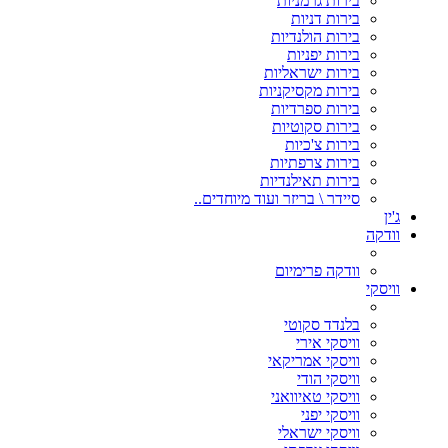
בירות גרמניות
בירות דניות
בירות הולנדיות
בירות יפניות
בירות ישראליות
בירות מקסיקניות
בירות ספרדיות
בירות סקוטיות
בירות צ'כיות
בירות צרפתיות
בירות תאילנדיות
סיידר \ בריזר ועוד מיוחדים..
ג'ין
וודקה
וודקה פרימיום
וויסקי
בלנדד סקוטי
וויסקי אירי
וויסקי אמריקאי
וויסקי הודי
וויסקי טאיוואני
וויסקי יפני
וויסקי ישראלי