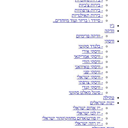
- בירות צ'כיות
- בירות צרפתיות
- בירות תאילנדיות
- סיידר \ בריזר ועוד מיוחדים..
ג'ין
וודקה
- וודקה פרימיום
וויסקי
- בלנדד סקוטי
- וויסקי אירי
- וויסקי אמריקאי
- וויסקי הודי
- וויסקי טאיוואני
- וויסקי יפני
- וויסקי ישראלי
- וויסקי צרפתי
- וויסקי קנדי
- סינגל מאלט סקוטי
טקילה
יינות ישראלים
- יין אדום ישראלי
- יין לבן ישראלי
- יין פורט\אדום מחוזק\קהור ישראלי
- יין רוזה ישראלי