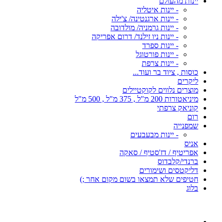
יינות מהעולם
- יינות איטליה
- יינות ארגנטינה/ צ'ילה
- יינות גרמניה/ מולדובה
- יינות ניו זילנד/ דרום אפריקה
- יינות ספרד
- יינות פורטוגל
- יינות צרפת
כוסות , ציוד בר ועוד...
ליקרים
מוצרים נלווים לקוקטיילים
מיניאטורות 200 מ"ל , 375 מ"ל , 500 מ"ל
קוניאק צרפתי
רום
שמפנייה
- יינות מבעבעים
אניס
אפריטיף / דז'סטיף / סאקה
ברנדי/קלבדוס
דליקטסים ושימורים
חטיפים שלא תמצאו בשום מקום אחר ;)
בלוג