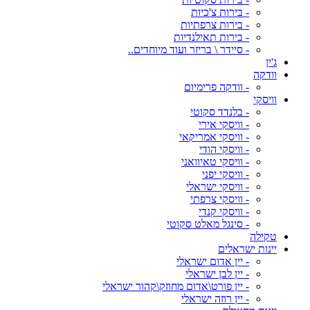
- בירות צ'כיות
- בירות צרפתיות
- בירות תאילנדיות
- סיידר \ בריזר ועוד מיוחדים..
ג'ין
וודקה
- וודקה פרימיום
וויסקי
- בלנדד סקוטי
- וויסקי אירי
- וויסקי אמריקאי
- וויסקי הודי
- וויסקי טאיוואני
- וויסקי יפני
- וויסקי ישראלי
- וויסקי צרפתי
- וויסקי קנדי
- סינגל מאלט סקוטי
טקילה
יינות ישראלים
- יין אדום ישראלי
- יין לבן ישראלי
- יין פורט\אדום מחוזק\קהור ישראלי
- יין רוזה ישראלי