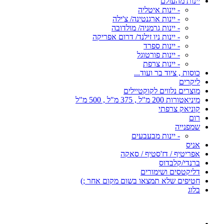
יינות מהעולם
- יינות איטליה
- יינות ארגנטינה/ צ'ילה
- יינות גרמניה/ מולדובה
- יינות ניו זילנד/ דרום אפריקה
- יינות ספרד
- יינות פורטוגל
- יינות צרפת
כוסות , ציוד בר ועוד...
ליקרים
מוצרים נלווים לקוקטיילים
מיניאטורות 200 מ"ל , 375 מ"ל , 500 מ"ל
קוניאק צרפתי
רום
שמפנייה
- יינות מבעבעים
אניס
אפריטיף / דז'סטיף / סאקה
ברנדי/קלבדוס
דליקטסים ושימורים
חטיפים שלא תמצאו בשום מקום אחר ;)
בלוג