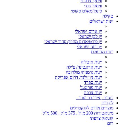
וויסקי צרפתי
וויסקי קנדי
סינגל מאלט סקוטי
טקילה
יינות ישראלים
יין אדום ישראלי
יין לבן ישראלי
יין פורט\אדום מחוזק\קהור ישראלי
יין רוזה ישראלי
יינות מהעולם
יינות איטליה
יינות ארגנטינה/ צ'ילה
יינות גרמניה/ מולדובה
יינות ניו זילנד/ דרום אפריקה
יינות ספרד
יינות פורטוגל
יינות צרפת
כוסות , ציוד בר ועוד...
ליקרים
מוצרים נלווים לקוקטיילים
מיניאטורות 200 מ"ל , 375 מ"ל , 500 מ"ל
קוניאק צרפתי
רום