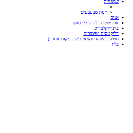
שמפנייה
יינות מבעבעים
אניס
אפריטיף / דז'סטיף / סאקה
ברנדי/קלבדוס
דליקטסים ושימורים
חטיפים שלא תמצאו בשום מקום אחר ;)
בלוג