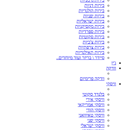
בירות גרמניות
בירות דניות
בירות הולנדיות
בירות יפניות
בירות ישראליות
בירות מקסיקניות
בירות ספרדיות
בירות סקוטיות
בירות צ'כיות
בירות צרפתיות
בירות תאילנדיות
סיידר \ בריזר ועוד מיוחדים..
ג'ין
וודקה
וודקה פרימיום
וויסקי
בלנדד סקוטי
וויסקי אירי
וויסקי אמריקאי
וויסקי הודי
וויסקי טאיוואני
וויסקי יפני
וויסקי ישראלי