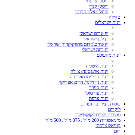
וויסקי צרפתי
וויסקי קנדי
סינגל מאלט סקוטי
טקילה
יינות ישראלים
יין אדום ישראלי
יין לבן ישראלי
יין פורט\אדום מחוזק\קהור ישראלי
יין רוזה ישראלי
יינות מהעולם
יינות איטליה
יינות ארגנטינה/ צ'ילה
יינות גרמניה/ מולדובה
יינות ניו זילנד/ דרום אפריקה
יינות ספרד
יינות פורטוגל
יינות צרפת
כוסות , ציוד בר ועוד...
ליקרים
מוצרים נלווים לקוקטיילים
מיניאטורות 200 מ"ל , 375 מ"ל , 500 מ"ל
קוניאק צרפתי
רום