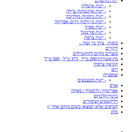
יינות מהעולם
- יינות איטליה
- יינות ארגנטינה/ צ'ילה
- יינות גרמניה/ מולדובה
- יינות ניו זילנד/ דרום אפריקה
- יינות ספרד
- יינות פורטוגל
- יינות צרפת
כוסות , ציוד בר ועוד...
ליקרים
מוצרים נלווים לקוקטיילים
מיניאטורות 200 מ"ל , 375 מ"ל , 500 מ"ל
קוניאק צרפתי
רום
שמפנייה
- יינות מבעבעים
אניס
אפריטיף / דז'סטיף / סאקה
ברנדי/קלבדוס
דליקטסים ושימורים
חטיפים שלא תמצאו בשום מקום אחר ;)
בלוג