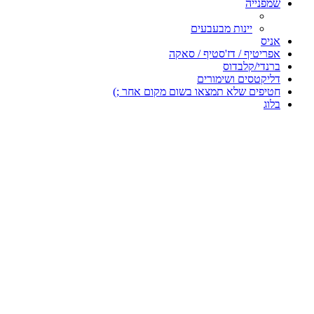
שמפנייה
יינות מבעבעים
אניס
אפריטיף / דז'סטיף / סאקה
ברנדי/קלבדוס
דליקטסים ושימורים
חטיפים שלא תמצאו בשום מקום אחר ;)
בלוג