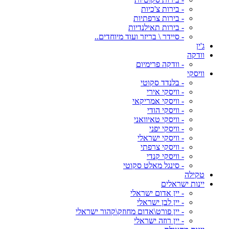
- בירות צ'כיות
- בירות צרפתיות
- בירות תאילנדיות
- סיידר \ בריזר ועוד מיוחדים..
ג'ין
וודקה
- וודקה פרימיום
וויסקי
- בלנדד סקוטי
- וויסקי אירי
- וויסקי אמריקאי
- וויסקי הודי
- וויסקי טאיוואני
- וויסקי יפני
- וויסקי ישראלי
- וויסקי צרפתי
- וויסקי קנדי
- סינגל מאלט סקוטי
טקילה
יינות ישראלים
- יין אדום ישראלי
- יין לבן ישראלי
- יין פורט\אדום מחוזק\קהור ישראלי
- יין רוזה ישראלי