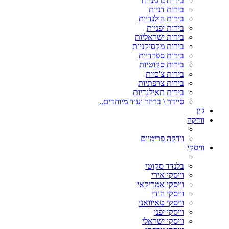
בירות גרמניות
בירות דניות
בירות הולנדיות
בירות יפניות
בירות ישראליות
בירות מקסיקניות
בירות ספרדיות
בירות סקוטיות
בירות צ'כיות
בירות צרפתיות
בירות תאילנדיות
סיידר \ בריזר ועוד מיוחדים..
ג'ין
וודקה
וודקה פרימיום
וויסקי
בלנדד סקוטי
וויסקי אירי
וויסקי אמריקאי
וויסקי הודי
וויסקי טאיוואני
וויסקי יפני
וויסקי ישראלי