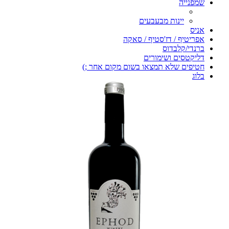
שמפנייה
יינות מבעבעים
אניס
אפריטיף / דז'סטיף / סאקה
ברנדי/קלבדוס
דליקטסים ושימורים
חטיפים שלא תמצאו בשום מקום אחר ;)
בלוג