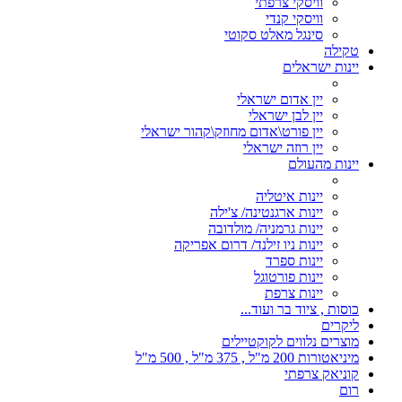
וויסקי צרפתי
וויסקי קנדי
סינגל מאלט סקוטי
טקילה
יינות ישראלים
יין אדום ישראלי
יין לבן ישראלי
יין פורט\אדום מחוזק\קהור ישראלי
יין רוזה ישראלי
יינות מהעולם
יינות איטליה
יינות ארגנטינה/ צ'ילה
יינות גרמניה/ מולדובה
יינות ניו זילנד/ דרום אפריקה
יינות ספרד
יינות פורטוגל
יינות צרפת
כוסות , ציוד בר ועוד...
ליקרים
מוצרים נלווים לקוקטיילים
מיניאטורות 200 מ"ל , 375 מ"ל , 500 מ"ל
קוניאק צרפתי
רום