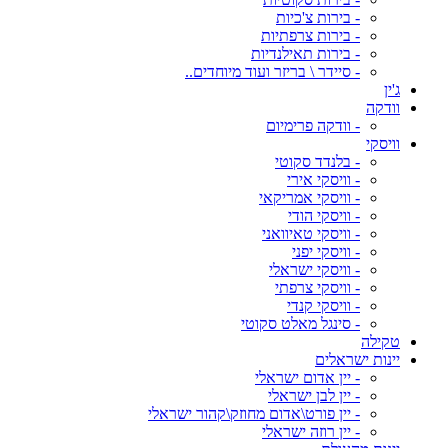
- בירות צ'כיות
- בירות צרפתיות
- בירות תאילנדיות
- סיידר \ בריזר ועוד מיוחדים..
ג'ין
וודקה
- וודקה פרימיום
וויסקי
- בלנדד סקוטי
- וויסקי אירי
- וויסקי אמריקאי
- וויסקי הודי
- וויסקי טאיוואני
- וויסקי יפני
- וויסקי ישראלי
- וויסקי צרפתי
- וויסקי קנדי
- סינגל מאלט סקוטי
טקילה
יינות ישראלים
- יין אדום ישראלי
- יין לבן ישראלי
- יין פורט\אדום מחוזק\קהור ישראלי
- יין רוזה ישראלי