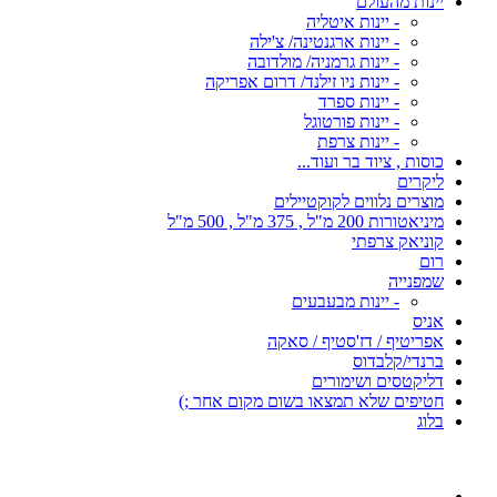
יינות מהעולם
- יינות איטליה
- יינות ארגנטינה/ צ'ילה
- יינות גרמניה/ מולדובה
- יינות ניו זילנד/ דרום אפריקה
- יינות ספרד
- יינות פורטוגל
- יינות צרפת
כוסות , ציוד בר ועוד...
ליקרים
מוצרים נלווים לקוקטיילים
מיניאטורות 200 מ"ל , 375 מ"ל , 500 מ"ל
קוניאק צרפתי
רום
שמפנייה
- יינות מבעבעים
אניס
אפריטיף / דז'סטיף / סאקה
ברנדי/קלבדוס
דליקטסים ושימורים
חטיפים שלא תמצאו בשום מקום אחר ;)
בלוג