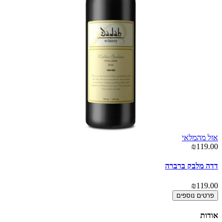
אזל מהמלאי
00
₪119.00
שא
דדה מלבק ברברה
00
₪119.00
פרטים נוספים
אודות