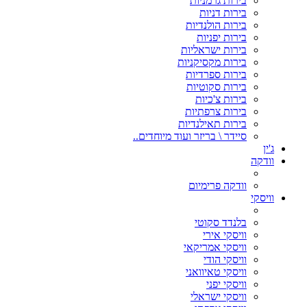
בירות גרמניות
בירות דניות
בירות הולנדיות
בירות יפניות
בירות ישראליות
בירות מקסיקניות
בירות ספרדיות
בירות סקוטיות
בירות צ'כיות
בירות צרפתיות
בירות תאילנדיות
סיידר \ בריזר ועוד מיוחדים..
ג'ין
וודקה
וודקה פרימיום
וויסקי
בלנדד סקוטי
וויסקי אירי
וויסקי אמריקאי
וויסקי הודי
וויסקי טאיוואני
וויסקי יפני
וויסקי ישראלי