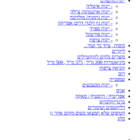
יינות מהעולם
- יינות איטליה
- יינות ארגנטינה/ צ'ילה
- יינות גרמניה/ מולדובה
- יינות ניו זילנד/ דרום אפריקה
- יינות ספרד
- יינות פורטוגל
- יינות צרפת
כוסות , ציוד בר ועוד...
ליקרים
מוצרים נלווים לקוקטיילים
מיניאטורות 200 מ"ל , 375 מ"ל , 500 מ"ל
קוניאק צרפתי
רום
שמפנייה
- יינות מבעבעים
אניס
אפריטיף / דז'סטיף / סאקה
ברנדי/קלבדוס
דליקטסים ושימורים
חטיפים שלא תמצאו בשום מקום אחר ;)
בלוג