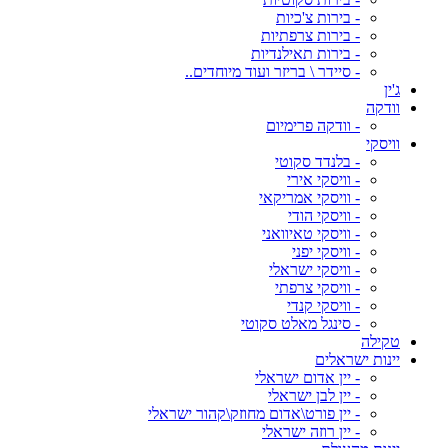
- בירות צ'כיות
- בירות צרפתיות
- בירות תאילנדיות
- סיידר \ בריזר ועוד מיוחדים..
ג'ין
וודקה
- וודקה פרימיום
וויסקי
- בלנדד סקוטי
- וויסקי אירי
- וויסקי אמריקאי
- וויסקי הודי
- וויסקי טאיוואני
- וויסקי יפני
- וויסקי ישראלי
- וויסקי צרפתי
- וויסקי קנדי
- סינגל מאלט סקוטי
טקילה
יינות ישראלים
- יין אדום ישראלי
- יין לבן ישראלי
- יין פורט\אדום מחוזק\קהור ישראלי
- יין רוזה ישראלי