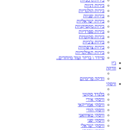
בירות גרמניות
בירות דניות
בירות הולנדיות
בירות יפניות
בירות ישראליות
בירות מקסיקניות
בירות ספרדיות
בירות סקוטיות
בירות צ'כיות
בירות צרפתיות
בירות תאילנדיות
סיידר \ בריזר ועוד מיוחדים..
ג'ין
וודקה
וודקה פרימיום
וויסקי
בלנדד סקוטי
וויסקי אירי
וויסקי אמריקאי
וויסקי הודי
וויסקי טאיוואני
וויסקי יפני
וויסקי ישראלי