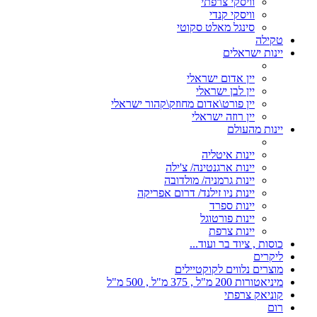
וויסקי צרפתי
וויסקי קנדי
סינגל מאלט סקוטי
טקילה
יינות ישראלים
יין אדום ישראלי
יין לבן ישראלי
יין פורט\אדום מחוזק\קהור ישראלי
יין רוזה ישראלי
יינות מהעולם
יינות איטליה
יינות ארגנטינה/ צ'ילה
יינות גרמניה/ מולדובה
יינות ניו זילנד/ דרום אפריקה
יינות ספרד
יינות פורטוגל
יינות צרפת
כוסות , ציוד בר ועוד...
ליקרים
מוצרים נלווים לקוקטיילים
מיניאטורות 200 מ"ל , 375 מ"ל , 500 מ"ל
קוניאק צרפתי
רום