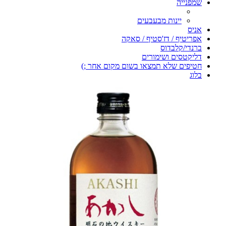
שמפנייה
יינות מבעבעים
אניס
אפריטיף / דז'סטיף / סאקה
ברנדי/קלבדוס
דליקטסים ושימורים
חטיפים שלא תמצאו בשום מקום אחר ;)
בלוג