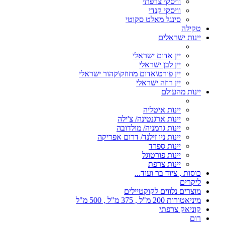
וויסקי צרפתי
וויסקי קנדי
סינגל מאלט סקוטי
טקילה
יינות ישראלים
יין אדום ישראלי
יין לבן ישראלי
יין פורט\אדום מחוזק\קהור ישראלי
יין רוזה ישראלי
יינות מהעולם
יינות איטליה
יינות ארגנטינה/ צ'ילה
יינות גרמניה/ מולדובה
יינות ניו זילנד/ דרום אפריקה
יינות ספרד
יינות פורטוגל
יינות צרפת
כוסות , ציוד בר ועוד...
ליקרים
מוצרים נלווים לקוקטיילים
מיניאטורות 200 מ"ל , 375 מ"ל , 500 מ"ל
קוניאק צרפתי
רום