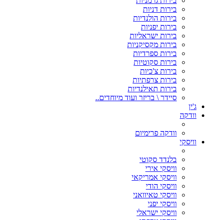
בירות גרמניות
בירות דניות
בירות הולנדיות
בירות יפניות
בירות ישראליות
בירות מקסיקניות
בירות ספרדיות
בירות סקוטיות
בירות צ'כיות
בירות צרפתיות
בירות תאילנדיות
סיידר \ בריזר ועוד מיוחדים..
ג'ין
וודקה
וודקה פרימיום
וויסקי
בלנדד סקוטי
וויסקי אירי
וויסקי אמריקאי
וויסקי הודי
וויסקי טאיוואני
וויסקי יפני
וויסקי ישראלי