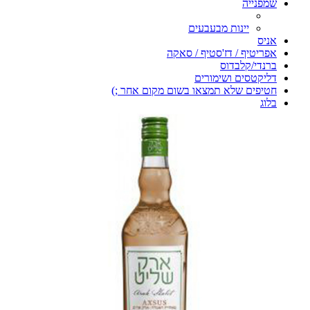
שמפנייה
יינות מבעבעים
אניס
אפריטיף / דז'סטיף / סאקה
ברנדי/קלבדוס
דליקטסים ושימורים
חטיפים שלא תמצאו בשום מקום אחר ;)
בלוג