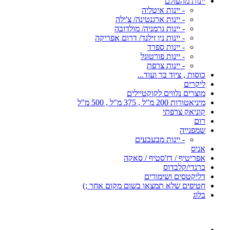
יינות מהעולם
- יינות איטליה
- יינות ארגנטינה/ צ'ילה
- יינות גרמניה/ מולדובה
- יינות ניו זילנד/ דרום אפריקה
- יינות ספרד
- יינות פורטוגל
- יינות צרפת
כוסות , ציוד בר ועוד...
ליקרים
מוצרים נלווים לקוקטיילים
מיניאטורות 200 מ"ל , 375 מ"ל , 500 מ"ל
קוניאק צרפתי
רום
שמפנייה
- יינות מבעבעים
אניס
אפריטיף / דז'סטיף / סאקה
ברנדי/קלבדוס
דליקטסים ושימורים
חטיפים שלא תמצאו בשום מקום אחר ;)
בלוג