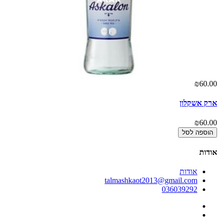
00
₪60.00
ארק אשקלון
אר
00
₪60.00
הוספה לסל
אודות
אודות
talmashkaot2013@gmail.com
036039292