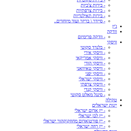
- בירות צ'כיות
- בירות צרפתיות
- בירות תאילנדיות
- סיידר \ בריזר ועוד מיוחדים..
ג'ין
וודקה
- וודקה פרימיום
וויסקי
- בלנדד סקוטי
- וויסקי אירי
- וויסקי אמריקאי
- וויסקי הודי
- וויסקי טאיוואני
- וויסקי יפני
- וויסקי ישראלי
- וויסקי צרפתי
- וויסקי קנדי
- סינגל מאלט סקוטי
טקילה
יינות ישראלים
- יין אדום ישראלי
- יין לבן ישראלי
- יין פורט\אדום מחוזק\קהור ישראלי
- יין רוזה ישראלי