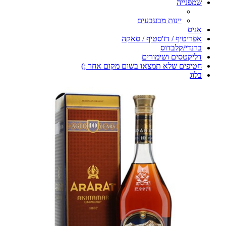
שמפנייה
יינות מבעבעים
אניס
אפריטיף / דז'סטיף / סאקה
ברנדי/קלבדוס
דליקטסים ושימורים
חטיפים שלא תמצאו בשום מקום אחר ;)
בלוג