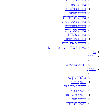
בירות גרמניות
בירות דניות
בירות הולנדיות
בירות יפניות
בירות ישראליות
בירות מקסיקניות
בירות ספרדיות
בירות סקוטיות
בירות צ'כיות
בירות צרפתיות
בירות תאילנדיות
סיידר \ בריזר ועוד מיוחדים..
ג'ין
וודקה
וודקה פרימיום
וויסקי
בלנדד סקוטי
וויסקי אירי
וויסקי אמריקאי
וויסקי הודי
וויסקי טאיוואני
וויסקי יפני
וויסקי ישראלי