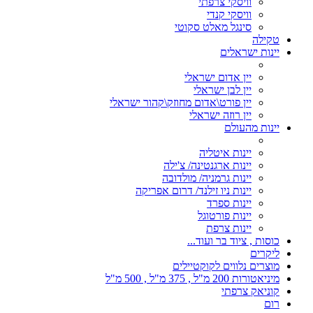
וויסקי צרפתי
וויסקי קנדי
סינגל מאלט סקוטי
טקילה
יינות ישראלים
יין אדום ישראלי
יין לבן ישראלי
יין פורט\אדום מחוזק\קהור ישראלי
יין רוזה ישראלי
יינות מהעולם
יינות איטליה
יינות ארגנטינה/ צ'ילה
יינות גרמניה/ מולדובה
יינות ניו זילנד/ דרום אפריקה
יינות ספרד
יינות פורטוגל
יינות צרפת
כוסות , ציוד בר ועוד...
ליקרים
מוצרים נלווים לקוקטיילים
מיניאטורות 200 מ"ל , 375 מ"ל , 500 מ"ל
קוניאק צרפתי
רום