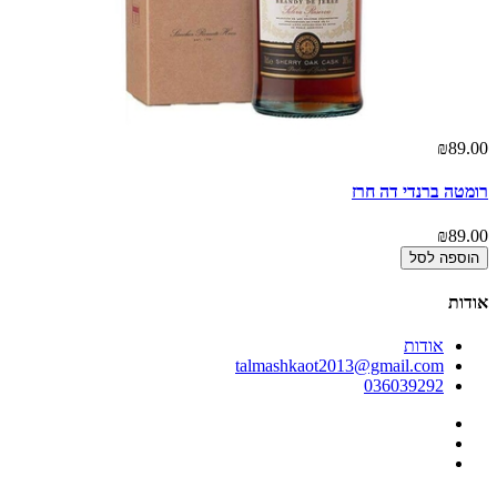
00
₪89.00
רומטה ברנדי דה חרז
קר
00
₪89.00
הוספה לסל
אודות
אודות
talmashkaot2013@gmail.com
036039292