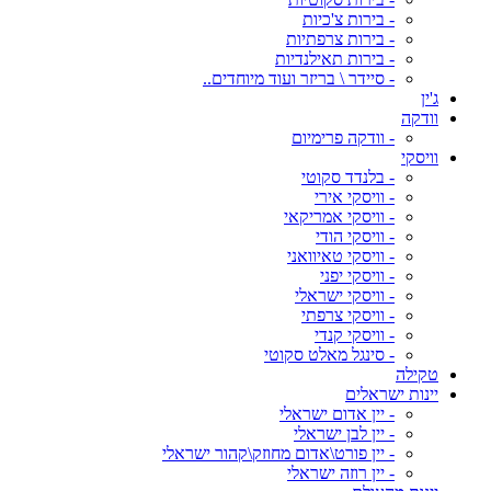
- בירות צ'כיות
- בירות צרפתיות
- בירות תאילנדיות
- סיידר \ בריזר ועוד מיוחדים..
ג'ין
וודקה
- וודקה פרימיום
וויסקי
- בלנדד סקוטי
- וויסקי אירי
- וויסקי אמריקאי
- וויסקי הודי
- וויסקי טאיוואני
- וויסקי יפני
- וויסקי ישראלי
- וויסקי צרפתי
- וויסקי קנדי
- סינגל מאלט סקוטי
טקילה
יינות ישראלים
- יין אדום ישראלי
- יין לבן ישראלי
- יין פורט\אדום מחוזק\קהור ישראלי
- יין רוזה ישראלי