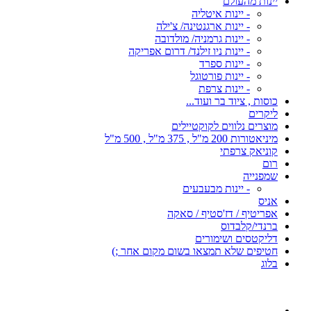
יינות מהעולם
- יינות איטליה
- יינות ארגנטינה/ צ'ילה
- יינות גרמניה/ מולדובה
- יינות ניו זילנד/ דרום אפריקה
- יינות ספרד
- יינות פורטוגל
- יינות צרפת
כוסות , ציוד בר ועוד...
ליקרים
מוצרים נלווים לקוקטיילים
מיניאטורות 200 מ"ל , 375 מ"ל , 500 מ"ל
קוניאק צרפתי
רום
שמפנייה
- יינות מבעבעים
אניס
אפריטיף / דז'סטיף / סאקה
ברנדי/קלבדוס
דליקטסים ושימורים
חטיפים שלא תמצאו בשום מקום אחר ;)
בלוג