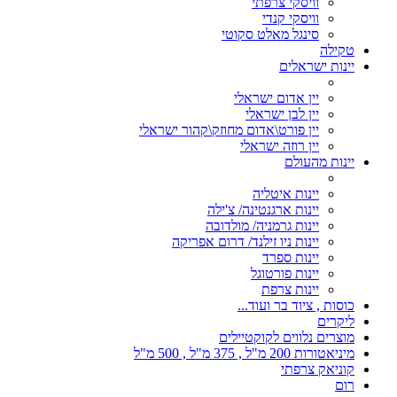
וויסקי צרפתי
וויסקי קנדי
סינגל מאלט סקוטי
טקילה
יינות ישראלים
יין אדום ישראלי
יין לבן ישראלי
יין פורט\אדום מחוזק\קהור ישראלי
יין רוזה ישראלי
יינות מהעולם
יינות איטליה
יינות ארגנטינה/ צ'ילה
יינות גרמניה/ מולדובה
יינות ניו זילנד/ דרום אפריקה
יינות ספרד
יינות פורטוגל
יינות צרפת
כוסות , ציוד בר ועוד...
ליקרים
מוצרים נלווים לקוקטיילים
מיניאטורות 200 מ"ל , 375 מ"ל , 500 מ"ל
קוניאק צרפתי
רום