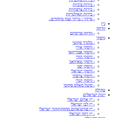
- בירות צ'כיות
- בירות צרפתיות
- בירות תאילנדיות
- סיידר \ בריזר ועוד מיוחדים..
ג'ין
וודקה
- וודקה פרימיום
וויסקי
- בלנדד סקוטי
- וויסקי אירי
- וויסקי אמריקאי
- וויסקי הודי
- וויסקי טאיוואני
- וויסקי יפני
- וויסקי ישראלי
- וויסקי צרפתי
- וויסקי קנדי
- סינגל מאלט סקוטי
טקילה
יינות ישראלים
- יין אדום ישראלי
- יין לבן ישראלי
- יין פורט\אדום מחוזק\קהור ישראלי
- יין רוזה ישראלי