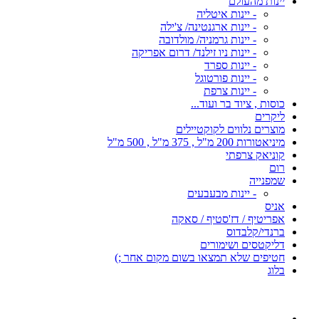
יינות מהעולם
- יינות איטליה
- יינות ארגנטינה/ צ'ילה
- יינות גרמניה/ מולדובה
- יינות ניו זילנד/ דרום אפריקה
- יינות ספרד
- יינות פורטוגל
- יינות צרפת
כוסות , ציוד בר ועוד...
ליקרים
מוצרים נלווים לקוקטיילים
מיניאטורות 200 מ"ל , 375 מ"ל , 500 מ"ל
קוניאק צרפתי
רום
שמפנייה
- יינות מבעבעים
אניס
אפריטיף / דז'סטיף / סאקה
ברנדי/קלבדוס
דליקטסים ושימורים
חטיפים שלא תמצאו בשום מקום אחר ;)
בלוג