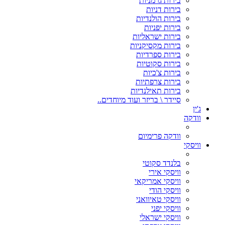
בירות גרמניות
בירות דניות
בירות הולנדיות
בירות יפניות
בירות ישראליות
בירות מקסיקניות
בירות ספרדיות
בירות סקוטיות
בירות צ'כיות
בירות צרפתיות
בירות תאילנדיות
סיידר \ בריזר ועוד מיוחדים..
ג'ין
וודקה
וודקה פרימיום
וויסקי
בלנדד סקוטי
וויסקי אירי
וויסקי אמריקאי
וויסקי הודי
וויסקי טאיוואני
וויסקי יפני
וויסקי ישראלי