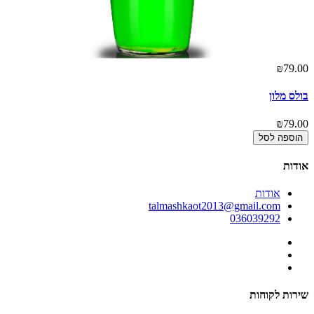
00
₪79.00
בולס מלון
בו
00
₪79.00
הוספה לסל
אודות
אודות
talmashkaot2013@gmail.com
036039292
שירות לקוחות