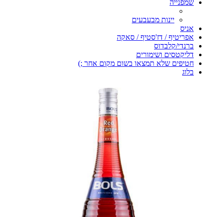
שמפנייה
יינות מבעבעים
אניס
אפריטיף / דז'סטיף / סאקה
ברנדי/קלבדוס
דליקטסים ושימורים
חטיפים שלא תמצאו בשום מקום אחר ;)
בלוג