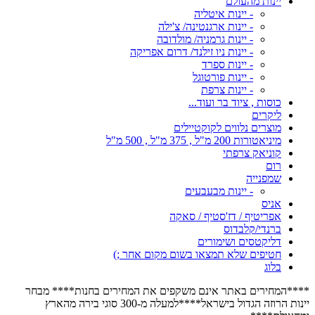
יינות מהעולם
- יינות איטליה
- יינות ארגנטינה/ צ'ילה
- יינות גרמניה/ מולדובה
- יינות ניו זילנד/ דרום אפריקה
- יינות ספרד
- יינות פורטוגל
- יינות צרפת
כוסות , ציוד בר ועוד...
ליקרים
מוצרים נלווים לקוקטיילים
מיניאטורות 200 מ"ל , 375 מ"ל , 500 מ"ל
קוניאק צרפתי
רום
שמפנייה
- יינות מבעבעים
אניס
אפריטיף / דז'סטיף / סאקה
ברנדי/קלבדוס
דליקטסים ושימורים
חטיפים שלא תמצאו בשום מקום אחר ;)
בלוג
****המחירים באתר אינם משקפים את המחירים בחנות**** מבחר
יינות הרוזה הגדול בישראל****למעלה מ-300 סוגי בירה מהארץ