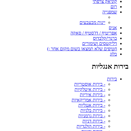
קוניאק צרפתי
רום
שמפנייה
יינות מבעבעים
אניס
אפריטיף / דז'סטיף / סאקה
ברנדי/קלבדוס
דליקטסים ושימורים
חטיפים שלא תמצאו בשום מקום אחר ;)
בלוג
בירות אנגליות
בירות
- בירות אוסטריות
- בירות איטלקיות
- בירות איריות
- בירות אמריקאיות
- בירות אנגליות
- בירות בלגיות
- בירות גרמניות
- בירות דניות
- בירות הולנדיות