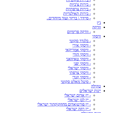
- בירות צ'כיות
- בירות צרפתיות
- בירות תאילנדיות
- סיידר \ בריזר ועוד מיוחדים..
ג'ין
וודקה
- וודקה פרימיום
וויסקי
- בלנדד סקוטי
- וויסקי אירי
- וויסקי אמריקאי
- וויסקי הודי
- וויסקי טאיוואני
- וויסקי יפני
- וויסקי ישראלי
- וויסקי צרפתי
- וויסקי קנדי
- סינגל מאלט סקוטי
טקילה
יינות ישראלים
- יין אדום ישראלי
- יין לבן ישראלי
- יין פורט\אדום מחוזק\קהור ישראלי
- יין רוזה ישראלי