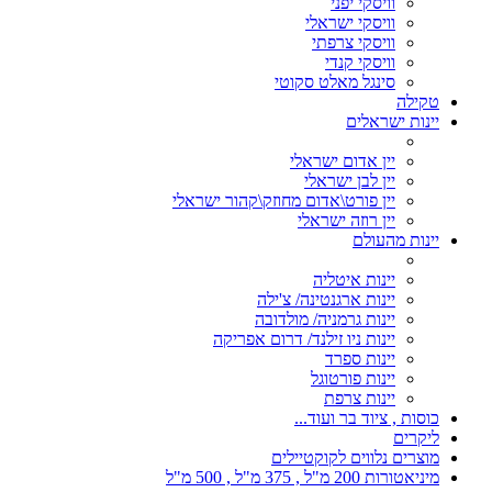
וויסקי יפני
וויסקי ישראלי
וויסקי צרפתי
וויסקי קנדי
סינגל מאלט סקוטי
טקילה
יינות ישראלים
יין אדום ישראלי
יין לבן ישראלי
יין פורט\אדום מחוזק\קהור ישראלי
יין רוזה ישראלי
יינות מהעולם
יינות איטליה
יינות ארגנטינה/ צ'ילה
יינות גרמניה/ מולדובה
יינות ניו זילנד/ דרום אפריקה
יינות ספרד
יינות פורטוגל
יינות צרפת
כוסות , ציוד בר ועוד...
ליקרים
מוצרים נלווים לקוקטיילים
מיניאטורות 200 מ"ל , 375 מ"ל , 500 מ"ל