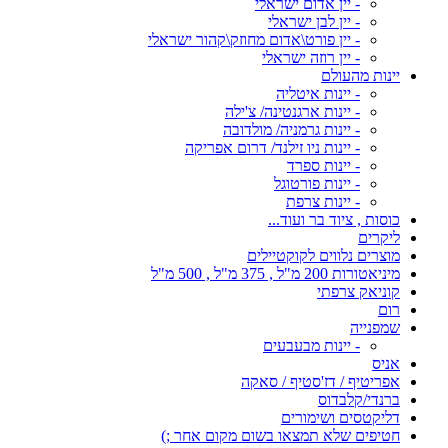
- יין אדום ישראלי
- יין לבן ישראלי
- יין פורט\אדום מחוזק\קהור ישראלי
- יין רוזה ישראלי
יינות מהעולם
- יינות איטליה
- יינות ארגנטינה/ צ'ילה
- יינות גרמניה/ מולדובה
- יינות ניו זילנד/ דרום אפריקה
- יינות ספרד
- יינות פורטוגל
- יינות צרפת
כוסות , ציוד בר ועוד...
ליקרים
מוצרים נלווים לקוקטיילים
מיניאטורות 200 מ"ל , 375 מ"ל , 500 מ"ל
קוניאק צרפתי
רום
שמפנייה
- יינות מבעבעים
אניס
אפריטיף / דז'סטיף / סאקה
ברנדי/קלבדוס
דליקטסים ושימורים
חטיפים שלא תמצאו בשום מקום אחר ;)