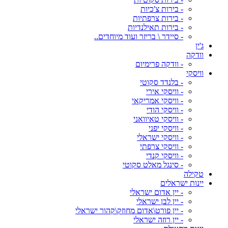
- בירות צ'כיות
- בירות צרפתיות
- בירות תאילנדיות
- סיידר \ בריזר ועוד מיוחדים..
ג'ין
וודקה
- וודקה פרימיום
וויסקי
- בלנדד סקוטי
- וויסקי אירי
- וויסקי אמריקאי
- וויסקי הודי
- וויסקי טאיוואני
- וויסקי יפני
- וויסקי ישראלי
- וויסקי צרפתי
- וויסקי קנדי
- סינגל מאלט סקוטי
טקילה
יינות ישראלים
- יין אדום ישראלי
- יין לבן ישראלי
- יין פורט\אדום מחוזק\קהור ישראלי
- יין רוזה ישראלי