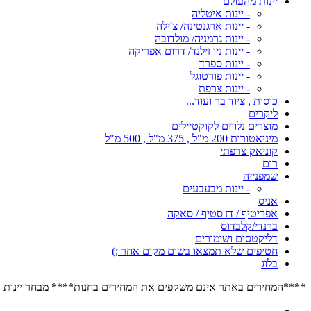
יינות מהעולם
- יינות איטליה
- יינות ארגנטינה/ צ'ילה
- יינות גרמניה/ מולדובה
- יינות ניו זילנד/ דרום אפריקה
- יינות ספרד
- יינות פורטוגל
- יינות צרפת
כוסות , ציוד בר ועוד...
ליקרים
מוצרים נלווים לקוקטיילים
מיניאטורות 200 מ"ל , 375 מ"ל , 500 מ"ל
קוניאק צרפתי
רום
שמפנייה
- יינות מבעבעים
אניס
אפריטיף / דז'סטיף / סאקה
ברנדי/קלבדוס
דליקטסים ושימורים
חטיפים שלא תמצאו בשום מקום אחר ;)
בלוג
****המחירים באתר אינם משקפים את המחירים בחנות**** מבחר יינות הרוזה הגדול בישראל****