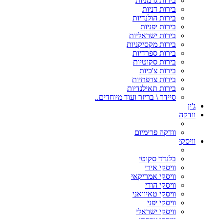
בירות גרמניות
בירות דניות
בירות הולנדיות
בירות יפניות
בירות ישראליות
בירות מקסיקניות
בירות ספרדיות
בירות סקוטיות
בירות צ'כיות
בירות צרפתיות
בירות תאילנדיות
סיידר \ בריזר ועוד מיוחדים..
ג'ין
וודקה
וודקה פרימיום
וויסקי
בלנדד סקוטי
וויסקי אירי
וויסקי אמריקאי
וויסקי הודי
וויסקי טאיוואני
וויסקי יפני
וויסקי ישראלי