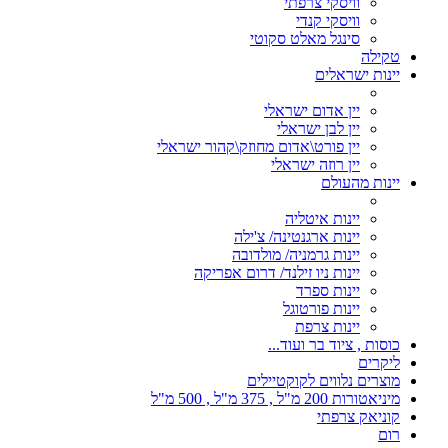
וויסקי צרפתי
וויסקי קנדי
סינגל מאלט סקוטי
טקילה
יינות ישראלים
יין אדום ישראלי
יין לבן ישראלי
יין פורט\אדום מחוזק\קהור ישראלי
יין רוזה ישראלי
יינות מהעולם
יינות איטליה
יינות ארגנטינה/ צ'ילה
יינות גרמניה/ מולדובה
יינות ניו זילנד/ דרום אפריקה
יינות ספרד
יינות פורטוגל
יינות צרפת
כוסות , ציוד בר ועוד...
ליקרים
מוצרים נלווים לקוקטיילים
מיניאטורות 200 מ"ל , 375 מ"ל , 500 מ"ל
קוניאק צרפתי
רום