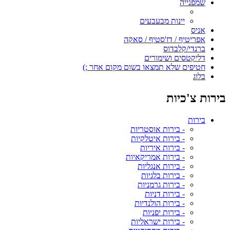
שמפנייה
יינות מבעבעים
אניס
אפריטיף / דז'סטיף / סאקה
ברנדי/קלבדוס
דליקטסים ושימורים
חטיפים שלא תמצאו בשום מקום אחר ;)
בלוג
בירות צ'כיות
בירות
- בירות אוסטריות
- בירות איטלקיות
- בירות איריות
- בירות אמריקאיות
- בירות אנגליות
- בירות בלגיות
- בירות גרמניות
- בירות דניות
- בירות הולנדיות
- בירות יפניות
- בירות ישראליות