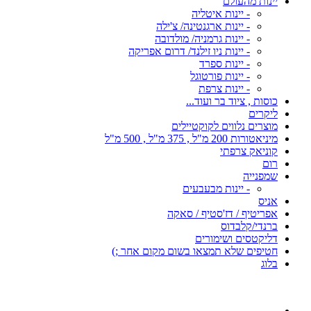
יינות מהעולם
- יינות איטליה
- יינות ארגנטינה/ צ'ילה
- יינות גרמניה/ מולדובה
- יינות ניו זילנד/ דרום אפריקה
- יינות ספרד
- יינות פורטוגל
- יינות צרפת
כוסות , ציוד בר ועוד...
ליקרים
מוצרים נלווים לקוקטיילים
מיניאטורות 200 מ"ל , 375 מ"ל , 500 מ"ל
קוניאק צרפתי
רום
שמפנייה
- יינות מבעבעים
אניס
אפריטיף / דז'סטיף / סאקה
ברנדי/קלבדוס
דליקטסים ושימורים
חטיפים שלא תמצאו בשום מקום אחר ;)
בלוג