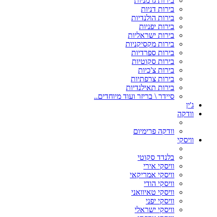
בירות גרמניות
בירות דניות
בירות הולנדיות
בירות יפניות
בירות ישראליות
בירות מקסיקניות
בירות ספרדיות
בירות סקוטיות
בירות צ'כיות
בירות צרפתיות
בירות תאילנדיות
סיידר \ בריזר ועוד מיוחדים..
ג'ין
וודקה
וודקה פרימיום
וויסקי
בלנדד סקוטי
וויסקי אירי
וויסקי אמריקאי
וויסקי הודי
וויסקי טאיוואני
וויסקי יפני
וויסקי ישראלי