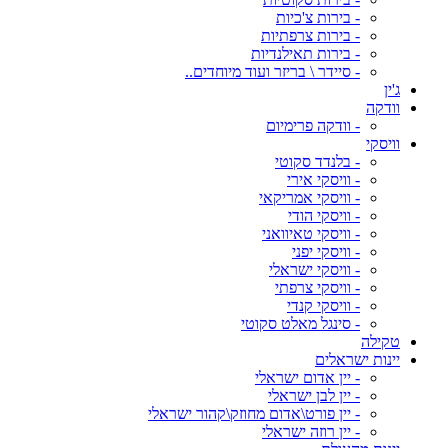
- בירות צ'כיות
- בירות צרפתיות
- בירות תאילנדיות
- סיידר \ בריזר ועוד מיוחדים..
ג'ין
וודקה
- וודקה פרימיום
וויסקי
- בלנדד סקוטי
- וויסקי אירי
- וויסקי אמריקאי
- וויסקי הודי
- וויסקי טאיוואני
- וויסקי יפני
- וויסקי ישראלי
- וויסקי צרפתי
- וויסקי קנדי
- סינגל מאלט סקוטי
טקילה
יינות ישראלים
- יין אדום ישראלי
- יין לבן ישראלי
- יין פורט\אדום מחוזק\קהור ישראלי
- יין רוזה ישראלי