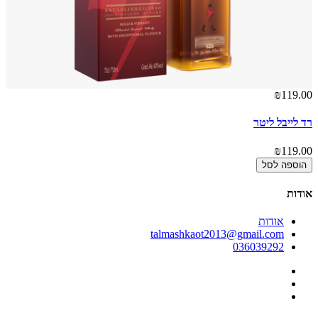
00
₪119.00
רד לייבל ליטר
בל
00
₪119.00
הוספה לסל
אודות
אודות
talmashkaot2013@gmail.com
036039292