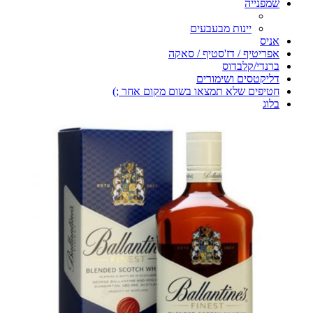
שמפנייה
יינות מבעבעים
אניס
אפריטיף / דז'סטיף / סאקה
ברנדי/קלבדוס
דליקטסים ושימורים
חטיפים שלא תמצאו בשום מקום אחר ;)
בלוג