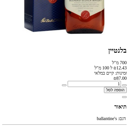
בלנטיין
700 מ"ל
₪12.43 ל 100 מ"ל
זמינות: קיים במלאי
₪87.00
הוספה לסל
תיאור
דגם:
ballantine's