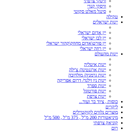
וויסקי צרפתי
וויסקי קנדי
סינגל מאלט סקוטי
טקילה
יינות ישראלים
יין אדום ישראלי
יין לבן ישראלי
יין פורט\אדום מחוזק\קהור ישראלי
יין רוזה ישראלי
יינות מהעולם
יינות איטליה
יינות ארגנטינה/ צ'ילה
יינות גרמניה/ מולדובה
יינות ניו זילנד/ דרום אפריקה
יינות ספרד
יינות פורטוגל
יינות צרפת
כוסות , ציוד בר ועוד...
ליקרים
מוצרים נלווים לקוקטיילים
מיניאטורות 200 מ"ל , 375 מ"ל , 500 מ"ל
קוניאק צרפתי
רום