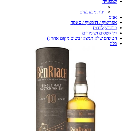
שמפנייה
יינות מבעבעים
אניס
אפריטיף / דז'סטיף / סאקה
ברנדי/קלבדוס
דליקטסים ושימורים
חטיפים שלא תמצאו בשום מקום אחר ;)
בלוג