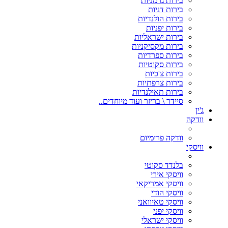
בירות גרמניות
בירות דניות
בירות הולנדיות
בירות יפניות
בירות ישראליות
בירות מקסיקניות
בירות ספרדיות
בירות סקוטיות
בירות צ'כיות
בירות צרפתיות
בירות תאילנדיות
סיידר \ בריזר ועוד מיוחדים..
ג'ין
וודקה
וודקה פרימיום
וויסקי
בלנדד סקוטי
וויסקי אירי
וויסקי אמריקאי
וויסקי הודי
וויסקי טאיוואני
וויסקי יפני
וויסקי ישראלי