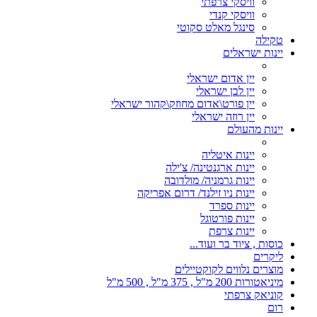
וויסקי צרפתי
וויסקי קנדי
סינגל מאלט סקוטי
טקילה
יינות ישראלים
יין אדום ישראלי
יין לבן ישראלי
יין פורט\אדום מחוזק\קהור ישראלי
יין רוזה ישראלי
יינות מהעולם
יינות איטליה
יינות ארגנטינה/ צ'ילה
יינות גרמניה/ מולדובה
יינות ניו זילנד/ דרום אפריקה
יינות ספרד
יינות פורטוגל
יינות צרפת
כוסות , ציוד בר ועוד...
ליקרים
מוצרים נלווים לקוקטיילים
מיניאטורות 200 מ"ל , 375 מ"ל , 500 מ"ל
קוניאק צרפתי
רום