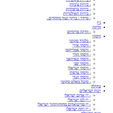
- בירות צ'כיות
- בירות צרפתיות
- בירות תאילנדיות
- סיידר \ בריזר ועוד מיוחדים..
ג'ין
וודקה
- וודקה פרימיום
וויסקי
- בלנדד סקוטי
- וויסקי אירי
- וויסקי אמריקאי
- וויסקי הודי
- וויסקי טאיוואני
- וויסקי יפני
- וויסקי ישראלי
- וויסקי צרפתי
- וויסקי קנדי
- סינגל מאלט סקוטי
טקילה
יינות ישראלים
- יין אדום ישראלי
- יין לבן ישראלי
- יין פורט\אדום מחוזק\קהור ישראלי
- יין רוזה ישראלי