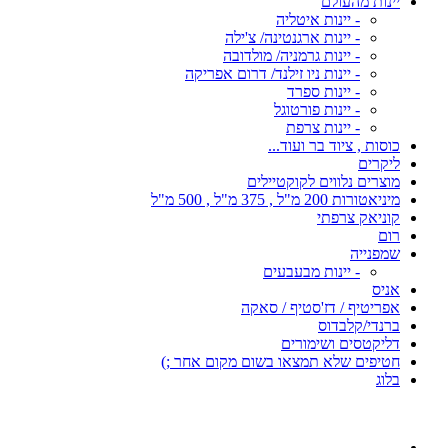
יינות מהעולם
- יינות איטליה
- יינות ארגנטינה/ צ'ילה
- יינות גרמניה/ מולדובה
- יינות ניו זילנד/ דרום אפריקה
- יינות ספרד
- יינות פורטוגל
- יינות צרפת
כוסות , ציוד בר ועוד...
ליקרים
מוצרים נלווים לקוקטיילים
מיניאטורות 200 מ"ל , 375 מ"ל , 500 מ"ל
קוניאק צרפתי
רום
שמפנייה
- יינות מבעבעים
אניס
אפריטיף / דז'סטיף / סאקה
ברנדי/קלבדוס
דליקטסים ושימורים
חטיפים שלא תמצאו בשום מקום אחר ;)
בלוג