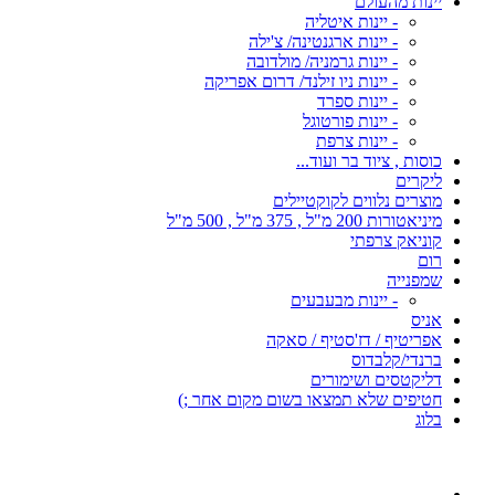
יינות מהעולם
- יינות איטליה
- יינות ארגנטינה/ צ'ילה
- יינות גרמניה/ מולדובה
- יינות ניו זילנד/ דרום אפריקה
- יינות ספרד
- יינות פורטוגל
- יינות צרפת
כוסות , ציוד בר ועוד...
ליקרים
מוצרים נלווים לקוקטיילים
מיניאטורות 200 מ"ל , 375 מ"ל , 500 מ"ל
קוניאק צרפתי
רום
שמפנייה
- יינות מבעבעים
אניס
אפריטיף / דז'סטיף / סאקה
ברנדי/קלבדוס
דליקטסים ושימורים
חטיפים שלא תמצאו בשום מקום אחר ;)
בלוג