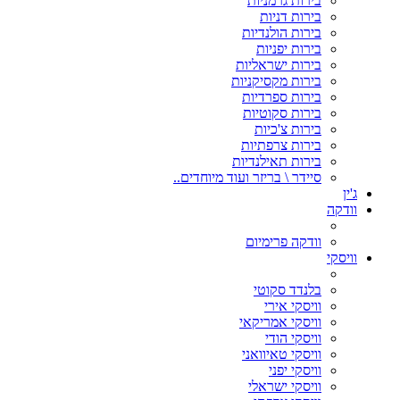
בירות גרמניות
בירות דניות
בירות הולנדיות
בירות יפניות
בירות ישראליות
בירות מקסיקניות
בירות ספרדיות
בירות סקוטיות
בירות צ'כיות
בירות צרפתיות
בירות תאילנדיות
סיידר \ בריזר ועוד מיוחדים..
ג'ין
וודקה
וודקה פרימיום
וויסקי
בלנדד סקוטי
וויסקי אירי
וויסקי אמריקאי
וויסקי הודי
וויסקי טאיוואני
וויסקי יפני
וויסקי ישראלי