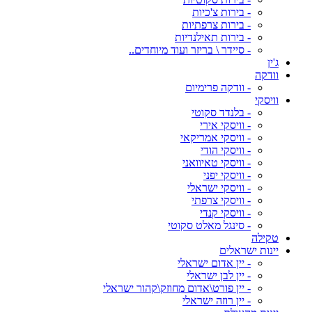
- בירות צ'כיות
- בירות צרפתיות
- בירות תאילנדיות
- סיידר \ בריזר ועוד מיוחדים..
ג'ין
וודקה
- וודקה פרימיום
וויסקי
- בלנדד סקוטי
- וויסקי אירי
- וויסקי אמריקאי
- וויסקי הודי
- וויסקי טאיוואני
- וויסקי יפני
- וויסקי ישראלי
- וויסקי צרפתי
- וויסקי קנדי
- סינגל מאלט סקוטי
טקילה
יינות ישראלים
- יין אדום ישראלי
- יין לבן ישראלי
- יין פורט\אדום מחוזק\קהור ישראלי
- יין רוזה ישראלי