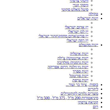
וויסקי צרפתי
וויסקי קנדי
סינגל מאלט סקוטי
טקילה
יינות ישראלים
יין אדום ישראלי
יין לבן ישראלי
יין פורט\אדום מחוזק\קהור ישראלי
יין רוזה ישראלי
יינות מהעולם
יינות איטליה
יינות ארגנטינה/ צ'ילה
יינות גרמניה/ מולדובה
יינות ניו זילנד/ דרום אפריקה
יינות ספרד
יינות פורטוגל
יינות צרפת
כוסות , ציוד בר ועוד...
ליקרים
מוצרים נלווים לקוקטיילים
מיניאטורות 200 מ"ל , 375 מ"ל , 500 מ"ל
קוניאק צרפתי
רום