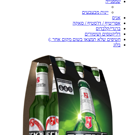
שמפנייה
יינות מבעבעים
אניס
אפריטיף / דז'סטיף / סאקה
ברנדי/קלבדוס
דליקטסים ושימורים
חטיפים שלא תמצאו בשום מקום אחר ;)
בלוג