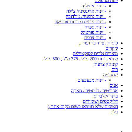
יינות מהעולם
- יינות איטליה
- יינות ארגנטינה/ צ'ילה
- יינות גרמניה/ מולדובה
- יינות ניו זילנד/ דרום אפריקה
- יינות ספרד
- יינות פורטוגל
- יינות צרפת
כוסות , ציוד בר ועוד...
ליקרים
מוצרים נלווים לקוקטיילים
מיניאטורות 200 מ"ל , 375 מ"ל , 500 מ"ל
קוניאק צרפתי
רום
שמפנייה
- יינות מבעבעים
אניס
אפריטיף / דז'סטיף / סאקה
ברנדי/קלבדוס
דליקטסים ושימורים
חטיפים שלא תמצאו בשום מקום אחר ;)
בלוג