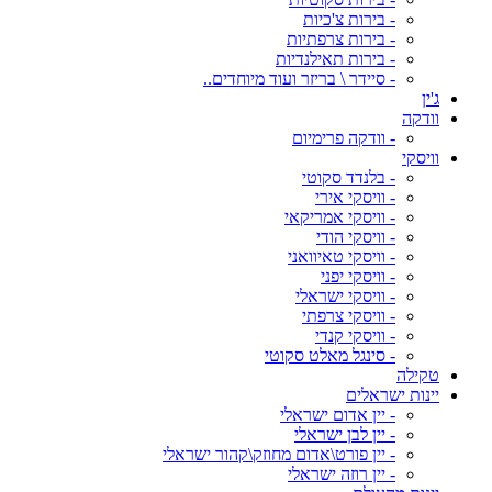
- בירות צ'כיות
- בירות צרפתיות
- בירות תאילנדיות
- סיידר \ בריזר ועוד מיוחדים..
ג'ין
וודקה
- וודקה פרימיום
וויסקי
- בלנדד סקוטי
- וויסקי אירי
- וויסקי אמריקאי
- וויסקי הודי
- וויסקי טאיוואני
- וויסקי יפני
- וויסקי ישראלי
- וויסקי צרפתי
- וויסקי קנדי
- סינגל מאלט סקוטי
טקילה
יינות ישראלים
- יין אדום ישראלי
- יין לבן ישראלי
- יין פורט\אדום מחוזק\קהור ישראלי
- יין רוזה ישראלי