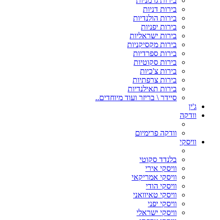
בירות גרמניות
בירות דניות
בירות הולנדיות
בירות יפניות
בירות ישראליות
בירות מקסיקניות
בירות ספרדיות
בירות סקוטיות
בירות צ'כיות
בירות צרפתיות
בירות תאילנדיות
סיידר \ בריזר ועוד מיוחדים..
ג'ין
וודקה
וודקה פרימיום
וויסקי
בלנדד סקוטי
וויסקי אירי
וויסקי אמריקאי
וויסקי הודי
וויסקי טאיוואני
וויסקי יפני
וויסקי ישראלי