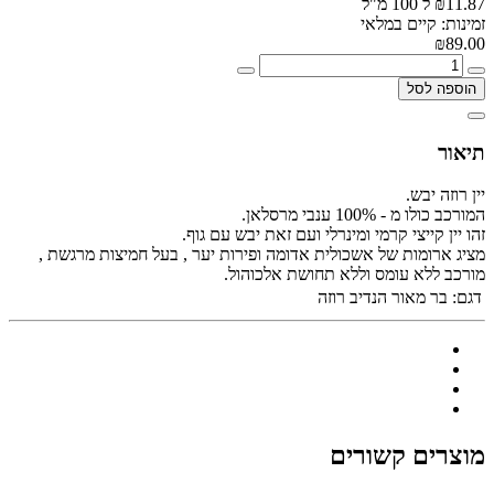
₪11.87 ל 100 מ"ל
זמינות: קיים במלאי
₪89.00
הוספה לסל
תיאור
יין רוזה יבש.
המורכב כולו מ - 100% ענבי מרסלאן.
זהו יין קייצי קרמי ומינרלי ועם זאת יבש עם גוף.
מציג ארומות של אשכולית אדומה ופירות יער , בעל חמיצות מרגשת ,
מורכב ללא עומס וללא תחושת אלכוהול.
דגם:
בר מאור הנדיב רוזה
מוצרים קשורים