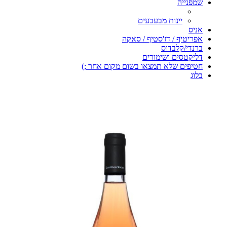
שמפנייה
יינות מבעבעים
אניס
אפריטיף / דז'סטיף / סאקה
ברנדי/קלבדוס
דליקטסים ושימורים
חטיפים שלא תמצאו בשום מקום אחר ;)
בלוג