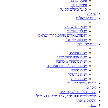
וויסקי צרפתי
וויסקי קנדי
סינגל מאלט סקוטי
טקילה
יינות ישראלים
יין אדום ישראלי
יין לבן ישראלי
יין פורט\אדום מחוזק\קהור ישראלי
יין רוזה ישראלי
יינות מהעולם
יינות איטליה
יינות ארגנטינה/ צ'ילה
יינות גרמניה/ מולדובה
יינות ניו זילנד/ דרום אפריקה
יינות ספרד
יינות פורטוגל
יינות צרפת
כוסות , ציוד בר ועוד...
ליקרים
מוצרים נלווים לקוקטיילים
מיניאטורות 200 מ"ל , 375 מ"ל , 500 מ"ל
קוניאק צרפתי
רום