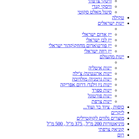
וויסקי צרפתי
וויסקי קנדי
סינגל מאלט סקוטי
טקילה
יינות ישראלים
יין אדום ישראלי
יין לבן ישראלי
יין פורט\אדום מחוזק\קהור ישראלי
יין רוזה ישראלי
יינות מהעולם
יינות איטליה
יינות ארגנטינה/ צ'ילה
יינות גרמניה/ מולדובה
יינות ניו זילנד/ דרום אפריקה
יינות ספרד
יינות פורטוגל
יינות צרפת
כוסות , ציוד בר ועוד...
ליקרים
מוצרים נלווים לקוקטיילים
מיניאטורות 200 מ"ל , 375 מ"ל , 500 מ"ל
קוניאק צרפתי
רום