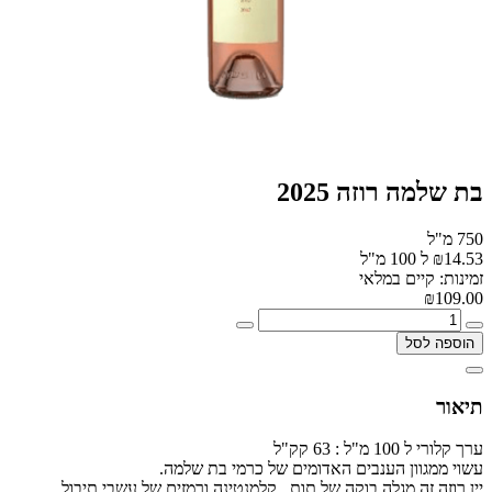
בת שלמה רוזה 2025
750 מ"ל
₪14.53 ל 100 מ"ל
זמינות: קיים במלאי
₪109.00
הוספה לסל
תיאור
ערך קלורי ל 100 מ"ל : 63 קק"ל
עשוי ממגוון הענבים האדומים של כרמי בת שלמה.
יין רוזה זה מגלה בוקה של תות , קלמנטינה ורמזים של עשבי תיבול .