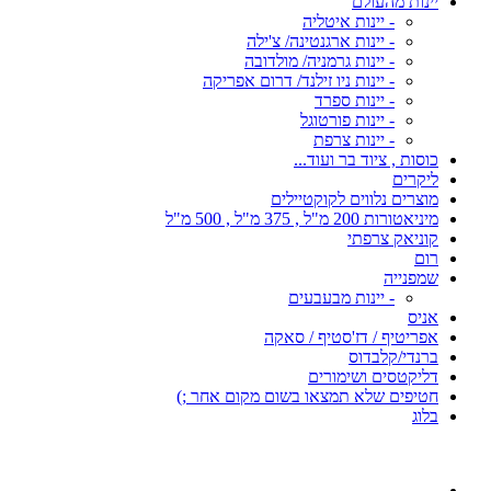
יינות מהעולם
- יינות איטליה
- יינות ארגנטינה/ צ'ילה
- יינות גרמניה/ מולדובה
- יינות ניו זילנד/ דרום אפריקה
- יינות ספרד
- יינות פורטוגל
- יינות צרפת
כוסות , ציוד בר ועוד...
ליקרים
מוצרים נלווים לקוקטיילים
מיניאטורות 200 מ"ל , 375 מ"ל , 500 מ"ל
קוניאק צרפתי
רום
שמפנייה
- יינות מבעבעים
אניס
אפריטיף / דז'סטיף / סאקה
ברנדי/קלבדוס
דליקטסים ושימורים
חטיפים שלא תמצאו בשום מקום אחר ;)
בלוג