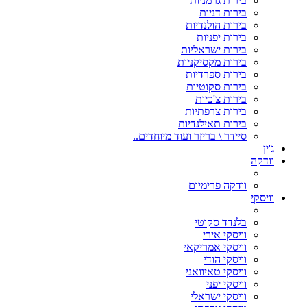
בירות גרמניות
בירות דניות
בירות הולנדיות
בירות יפניות
בירות ישראליות
בירות מקסיקניות
בירות ספרדיות
בירות סקוטיות
בירות צ'כיות
בירות צרפתיות
בירות תאילנדיות
סיידר \ בריזר ועוד מיוחדים..
ג'ין
וודקה
וודקה פרימיום
וויסקי
בלנדד סקוטי
וויסקי אירי
וויסקי אמריקאי
וויסקי הודי
וויסקי טאיוואני
וויסקי יפני
וויסקי ישראלי