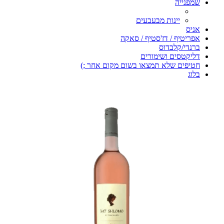
שמפנייה
יינות מבעבעים
אניס
אפריטיף / דז'סטיף / סאקה
ברנדי/קלבדוס
דליקטסים ושימורים
חטיפים שלא תמצאו בשום מקום אחר ;)
בלוג