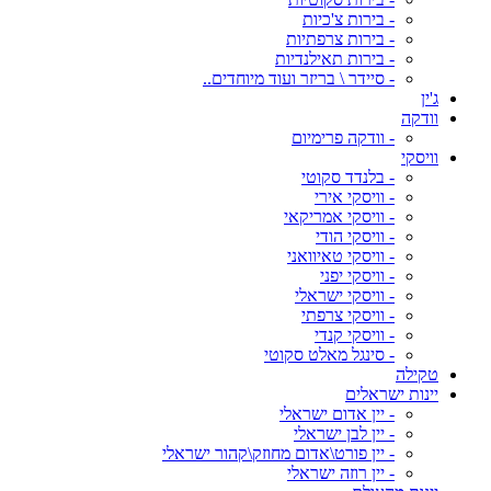
- בירות צ'כיות
- בירות צרפתיות
- בירות תאילנדיות
- סיידר \ בריזר ועוד מיוחדים..
ג'ין
וודקה
- וודקה פרימיום
וויסקי
- בלנדד סקוטי
- וויסקי אירי
- וויסקי אמריקאי
- וויסקי הודי
- וויסקי טאיוואני
- וויסקי יפני
- וויסקי ישראלי
- וויסקי צרפתי
- וויסקי קנדי
- סינגל מאלט סקוטי
טקילה
יינות ישראלים
- יין אדום ישראלי
- יין לבן ישראלי
- יין פורט\אדום מחוזק\קהור ישראלי
- יין רוזה ישראלי