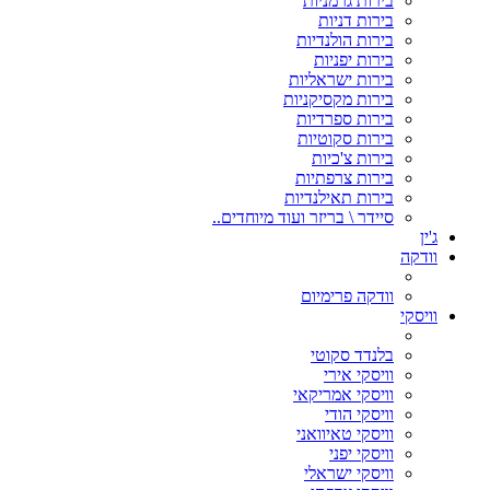
בירות גרמניות
בירות דניות
בירות הולנדיות
בירות יפניות
בירות ישראליות
בירות מקסיקניות
בירות ספרדיות
בירות סקוטיות
בירות צ'כיות
בירות צרפתיות
בירות תאילנדיות
סיידר \ בריזר ועוד מיוחדים..
ג'ין
וודקה
וודקה פרימיום
וויסקי
בלנדד סקוטי
וויסקי אירי
וויסקי אמריקאי
וויסקי הודי
וויסקי טאיוואני
וויסקי יפני
וויסקי ישראלי