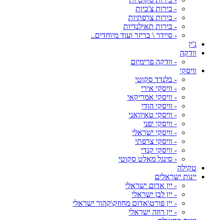
- בירות צ'כיות
- בירות צרפתיות
- בירות תאילנדיות
- סיידר \ בריזר ועוד מיוחדים..
ג'ין
וודקה
- וודקה פרימיום
וויסקי
- בלנדד סקוטי
- וויסקי אירי
- וויסקי אמריקאי
- וויסקי הודי
- וויסקי טאיוואני
- וויסקי יפני
- וויסקי ישראלי
- וויסקי צרפתי
- וויסקי קנדי
- סינגל מאלט סקוטי
טקילה
יינות ישראלים
- יין אדום ישראלי
- יין לבן ישראלי
- יין פורט\אדום מחוזק\קהור ישראלי
- יין רוזה ישראלי