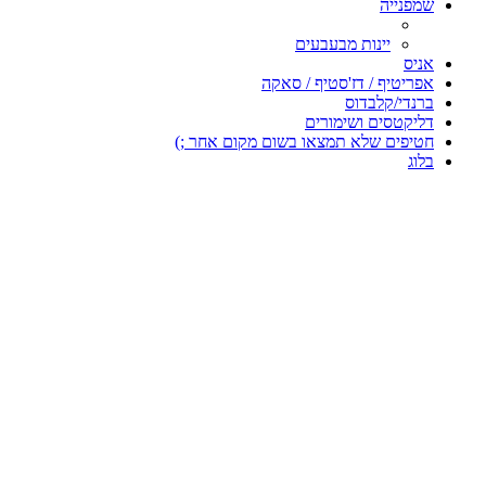
שמפנייה
יינות מבעבעים
אניס
אפריטיף / דז'סטיף / סאקה
ברנדי/קלבדוס
דליקטסים ושימורים
חטיפים שלא תמצאו בשום מקום אחר ;)
בלוג