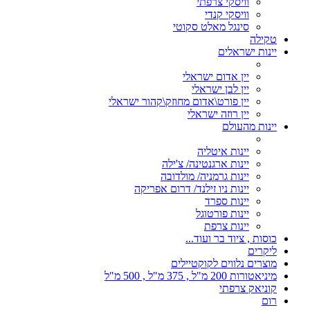
וויסקי צרפתי
וויסקי קנדי
סינגל מאלט סקוטי
טקילה
יינות ישראלים
יין אדום ישראלי
יין לבן ישראלי
יין פורט\אדום מחוזק\קהור ישראלי
יין רוזה ישראלי
יינות מהעולם
יינות איטליה
יינות ארגנטינה/ צ'ילה
יינות גרמניה/ מולדובה
יינות ניו זילנד/ דרום אפריקה
יינות ספרד
יינות פורטוגל
יינות צרפת
כוסות , ציוד בר ועוד...
ליקרים
מוצרים נלווים לקוקטיילים
מיניאטורות 200 מ"ל , 375 מ"ל , 500 מ"ל
קוניאק צרפתי
רום