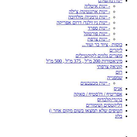
יינות מהעולם
- יינות איטליה
- יינות ארגנטינה/ צ'ילה
- יינות גרמניה/ מולדובה
- יינות ניו זילנד/ דרום אפריקה
- יינות ספרד
- יינות פורטוגל
- יינות צרפת
כוסות , ציוד בר ועוד...
ליקרים
מוצרים נלווים לקוקטיילים
מיניאטורות 200 מ"ל , 375 מ"ל , 500 מ"ל
קוניאק צרפתי
רום
שמפנייה
- יינות מבעבעים
אניס
אפריטיף / דז'סטיף / סאקה
ברנדי/קלבדוס
דליקטסים ושימורים
חטיפים שלא תמצאו בשום מקום אחר ;)
בלוג