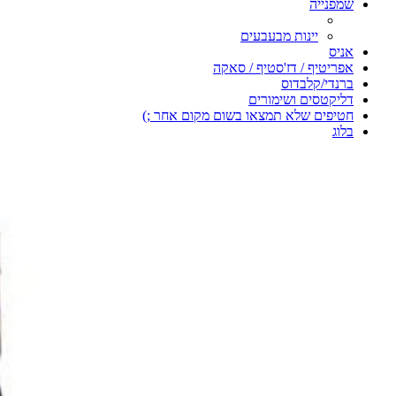
שמפנייה
יינות מבעבעים
אניס
אפריטיף / דז'סטיף / סאקה
ברנדי/קלבדוס
דליקטסים ושימורים
חטיפים שלא תמצאו בשום מקום אחר ;)
בלוג