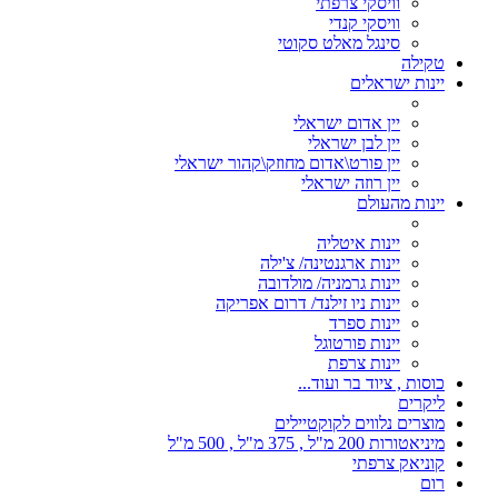
וויסקי צרפתי
וויסקי קנדי
סינגל מאלט סקוטי
טקילה
יינות ישראלים
יין אדום ישראלי
יין לבן ישראלי
יין פורט\אדום מחוזק\קהור ישראלי
יין רוזה ישראלי
יינות מהעולם
יינות איטליה
יינות ארגנטינה/ צ'ילה
יינות גרמניה/ מולדובה
יינות ניו זילנד/ דרום אפריקה
יינות ספרד
יינות פורטוגל
יינות צרפת
כוסות , ציוד בר ועוד...
ליקרים
מוצרים נלווים לקוקטיילים
מיניאטורות 200 מ"ל , 375 מ"ל , 500 מ"ל
קוניאק צרפתי
רום