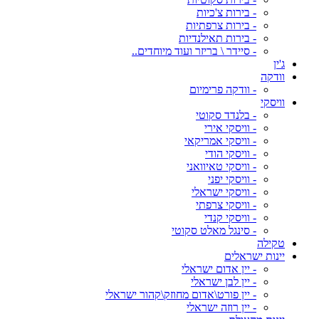
- בירות צ'כיות
- בירות צרפתיות
- בירות תאילנדיות
- סיידר \ בריזר ועוד מיוחדים..
ג'ין
וודקה
- וודקה פרימיום
וויסקי
- בלנדד סקוטי
- וויסקי אירי
- וויסקי אמריקאי
- וויסקי הודי
- וויסקי טאיוואני
- וויסקי יפני
- וויסקי ישראלי
- וויסקי צרפתי
- וויסקי קנדי
- סינגל מאלט סקוטי
טקילה
יינות ישראלים
- יין אדום ישראלי
- יין לבן ישראלי
- יין פורט\אדום מחוזק\קהור ישראלי
- יין רוזה ישראלי