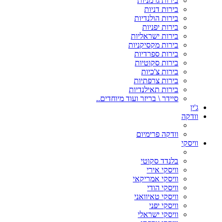
בירות גרמניות
בירות דניות
בירות הולנדיות
בירות יפניות
בירות ישראליות
בירות מקסיקניות
בירות ספרדיות
בירות סקוטיות
בירות צ'כיות
בירות צרפתיות
בירות תאילנדיות
סיידר \ בריזר ועוד מיוחדים..
ג'ין
וודקה
וודקה פרימיום
וויסקי
בלנדד סקוטי
וויסקי אירי
וויסקי אמריקאי
וויסקי הודי
וויסקי טאיוואני
וויסקי יפני
וויסקי ישראלי