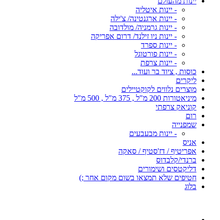
יינות מהעולם
- יינות איטליה
- יינות ארגנטינה/ צ'ילה
- יינות גרמניה/ מולדובה
- יינות ניו זילנד/ דרום אפריקה
- יינות ספרד
- יינות פורטוגל
- יינות צרפת
כוסות , ציוד בר ועוד...
ליקרים
מוצרים נלווים לקוקטיילים
מיניאטורות 200 מ"ל , 375 מ"ל , 500 מ"ל
קוניאק צרפתי
רום
שמפנייה
- יינות מבעבעים
אניס
אפריטיף / דז'סטיף / סאקה
ברנדי/קלבדוס
דליקטסים ושימורים
חטיפים שלא תמצאו בשום מקום אחר ;)
בלוג