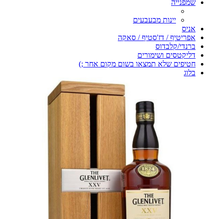
שמפנייה
יינות מבעבעים
אניס
אפריטיף / דז'סטיף / סאקה
ברנדי/קלבדוס
דליקטסים ושימורים
חטיפים שלא תמצאו בשום מקום אחר ;)
בלוג