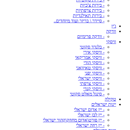
- בירות צ'כיות
- בירות צרפתיות
- בירות תאילנדיות
- סיידר \ בריזר ועוד מיוחדים..
ג'ין
וודקה
- וודקה פרימיום
וויסקי
- בלנדד סקוטי
- וויסקי אירי
- וויסקי אמריקאי
- וויסקי הודי
- וויסקי טאיוואני
- וויסקי יפני
- וויסקי ישראלי
- וויסקי צרפתי
- וויסקי קנדי
- סינגל מאלט סקוטי
טקילה
יינות ישראלים
- יין אדום ישראלי
- יין לבן ישראלי
- יין פורט\אדום מחוזק\קהור ישראלי
- יין רוזה ישראלי