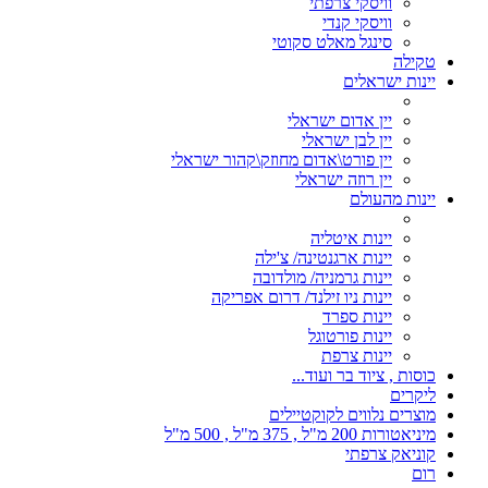
וויסקי צרפתי
וויסקי קנדי
סינגל מאלט סקוטי
טקילה
יינות ישראלים
יין אדום ישראלי
יין לבן ישראלי
יין פורט\אדום מחוזק\קהור ישראלי
יין רוזה ישראלי
יינות מהעולם
יינות איטליה
יינות ארגנטינה/ צ'ילה
יינות גרמניה/ מולדובה
יינות ניו זילנד/ דרום אפריקה
יינות ספרד
יינות פורטוגל
יינות צרפת
כוסות , ציוד בר ועוד...
ליקרים
מוצרים נלווים לקוקטיילים
מיניאטורות 200 מ"ל , 375 מ"ל , 500 מ"ל
קוניאק צרפתי
רום