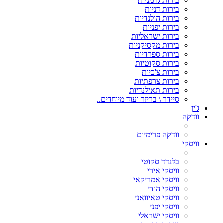
בירות גרמניות
בירות דניות
בירות הולנדיות
בירות יפניות
בירות ישראליות
בירות מקסיקניות
בירות ספרדיות
בירות סקוטיות
בירות צ'כיות
בירות צרפתיות
בירות תאילנדיות
סיידר \ בריזר ועוד מיוחדים..
ג'ין
וודקה
וודקה פרימיום
וויסקי
בלנדד סקוטי
וויסקי אירי
וויסקי אמריקאי
וויסקי הודי
וויסקי טאיוואני
וויסקי יפני
וויסקי ישראלי