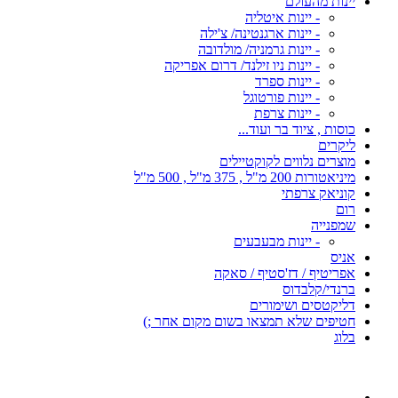
יינות מהעולם
- יינות איטליה
- יינות ארגנטינה/ צ'ילה
- יינות גרמניה/ מולדובה
- יינות ניו זילנד/ דרום אפריקה
- יינות ספרד
- יינות פורטוגל
- יינות צרפת
כוסות , ציוד בר ועוד...
ליקרים
מוצרים נלווים לקוקטיילים
מיניאטורות 200 מ"ל , 375 מ"ל , 500 מ"ל
קוניאק צרפתי
רום
שמפנייה
- יינות מבעבעים
אניס
אפריטיף / דז'סטיף / סאקה
ברנדי/קלבדוס
דליקטסים ושימורים
חטיפים שלא תמצאו בשום מקום אחר ;)
בלוג