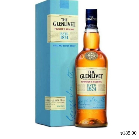
00
₪185.00