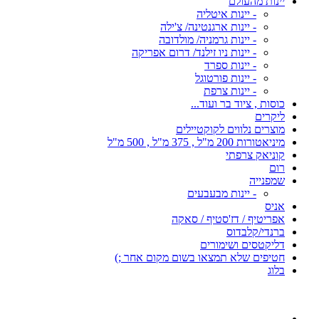
יינות מהעולם
- יינות איטליה
- יינות ארגנטינה/ צ'ילה
- יינות גרמניה/ מולדובה
- יינות ניו זילנד/ דרום אפריקה
- יינות ספרד
- יינות פורטוגל
- יינות צרפת
כוסות , ציוד בר ועוד...
ליקרים
מוצרים נלווים לקוקטיילים
מיניאטורות 200 מ"ל , 375 מ"ל , 500 מ"ל
קוניאק צרפתי
רום
שמפנייה
- יינות מבעבעים
אניס
אפריטיף / דז'סטיף / סאקה
ברנדי/קלבדוס
דליקטסים ושימורים
חטיפים שלא תמצאו בשום מקום אחר ;)
בלוג