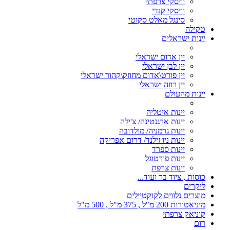
וויסקי צרפתי
וויסקי קנדי
סינגל מאלט סקוטי
טקילה
יינות ישראלים
יין אדום ישראלי
יין לבן ישראלי
יין פורט\אדום מחוזק\קהור ישראלי
יין רוזה ישראלי
יינות מהעולם
יינות איטליה
יינות ארגנטינה/ צ'ילה
יינות גרמניה/ מולדובה
יינות ניו זילנד/ דרום אפריקה
יינות ספרד
יינות פורטוגל
יינות צרפת
כוסות , ציוד בר ועוד...
ליקרים
מוצרים נלווים לקוקטיילים
מיניאטורות 200 מ"ל , 375 מ"ל , 500 מ"ל
קוניאק צרפתי
רום