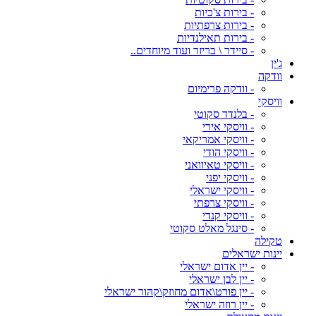
- בירות צ'כיות
- בירות צרפתיות
- בירות תאילנדיות
- סיידר \ בריזר ועוד מיוחדים..
ג'ין
וודקה
- וודקה פרימיום
וויסקי
- בלנדד סקוטי
- וויסקי אירי
- וויסקי אמריקאי
- וויסקי הודי
- וויסקי טאיוואני
- וויסקי יפני
- וויסקי ישראלי
- וויסקי צרפתי
- וויסקי קנדי
- סינגל מאלט סקוטי
טקילה
יינות ישראלים
- יין אדום ישראלי
- יין לבן ישראלי
- יין פורט\אדום מחוזק\קהור ישראלי
- יין רוזה ישראלי