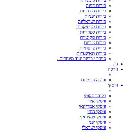
בירות גרמניות
בירות דניות
בירות הולנדיות
בירות יפניות
בירות ישראליות
בירות מקסיקניות
בירות ספרדיות
בירות סקוטיות
בירות צ'כיות
בירות צרפתיות
בירות תאילנדיות
סיידר \ בריזר ועוד מיוחדים..
ג'ין
וודקה
וודקה פרימיום
וויסקי
בלנדד סקוטי
וויסקי אירי
וויסקי אמריקאי
וויסקי הודי
וויסקי טאיוואני
וויסקי יפני
וויסקי ישראלי