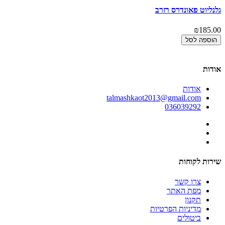
גלנליוט פאונדרס רזרב
גל
00
₪185.00
הוספה לסל
אודות
אודות
talmashkaot2013@gmail.com
036039292
שירות לקוחות
צרו קשר
מפת האתר
תקנון
מדיניות הפרטיות
ביטולים