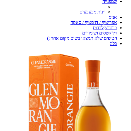
שמפנייה
יינות מבעבעים
אניס
אפריטיף / דז'סטיף / סאקה
ברנדי/קלבדוס
דליקטסים ושימורים
חטיפים שלא תמצאו בשום מקום אחר ;)
בלוג