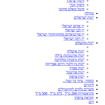
וויסקי צרפתי
וויסקי קנדי
סינגל מאלט סקוטי
טקילה
יינות ישראלים
יין אדום ישראלי
יין לבן ישראלי
יין פורט\אדום מחוזק\קהור ישראלי
יין רוזה ישראלי
יינות מהעולם
יינות איטליה
יינות ארגנטינה/ צ'ילה
יינות גרמניה/ מולדובה
יינות ניו זילנד/ דרום אפריקה
יינות ספרד
יינות פורטוגל
יינות צרפת
כוסות , ציוד בר ועוד...
ליקרים
מוצרים נלווים לקוקטיילים
מיניאטורות 200 מ"ל , 375 מ"ל , 500 מ"ל
קוניאק צרפתי
רום