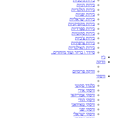
בירות גרמניות
בירות דניות
בירות הולנדיות
בירות יפניות
בירות ישראליות
בירות מקסיקניות
בירות ספרדיות
בירות סקוטיות
בירות צ'כיות
בירות צרפתיות
בירות תאילנדיות
סיידר \ בריזר ועוד מיוחדים..
ג'ין
וודקה
וודקה פרימיום
וויסקי
בלנדד סקוטי
וויסקי אירי
וויסקי אמריקאי
וויסקי הודי
וויסקי טאיוואני
וויסקי יפני
וויסקי ישראלי