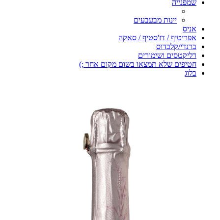
שמפנייה
יינות מבעבעים
אניס
אפריטיף / דז'סטיף / סאקה
ברנדי/קלבדוס
דליקטסים ושימורים
חטיפים שלא תמצאו בשום מקום אחר ;)
בלוג