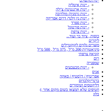
יינות מהעולם
- יינות איטליה
- יינות ארגנטינה/ צ'ילה
- יינות גרמניה/ מולדובה
- יינות ניו זילנד/ דרום אפריקה
- יינות ספרד
- יינות פורטוגל
- יינות צרפת
כוסות , ציוד בר ועוד...
ליקרים
מוצרים נלווים לקוקטיילים
מיניאטורות 200 מ"ל , 375 מ"ל , 500 מ"ל
קוניאק צרפתי
רום
שמפנייה
- יינות מבעבעים
אניס
אפריטיף / דז'סטיף / סאקה
ברנדי/קלבדוס
דליקטסים ושימורים
חטיפים שלא תמצאו בשום מקום אחר ;)
בלוג