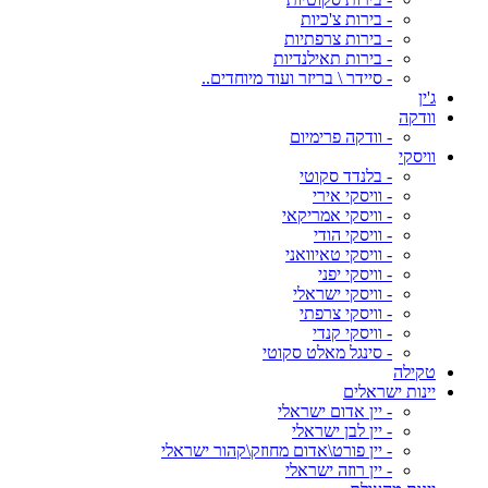
- בירות צ'כיות
- בירות צרפתיות
- בירות תאילנדיות
- סיידר \ בריזר ועוד מיוחדים..
ג'ין
וודקה
- וודקה פרימיום
וויסקי
- בלנדד סקוטי
- וויסקי אירי
- וויסקי אמריקאי
- וויסקי הודי
- וויסקי טאיוואני
- וויסקי יפני
- וויסקי ישראלי
- וויסקי צרפתי
- וויסקי קנדי
- סינגל מאלט סקוטי
טקילה
יינות ישראלים
- יין אדום ישראלי
- יין לבן ישראלי
- יין פורט\אדום מחוזק\קהור ישראלי
- יין רוזה ישראלי