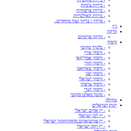
- בירות צ'כיות
- בירות צרפתיות
- בירות תאילנדיות
- סיידר \ בריזר ועוד מיוחדים..
ג'ין
וודקה
- וודקה פרימיום
וויסקי
- בלנדד סקוטי
- וויסקי אירי
- וויסקי אמריקאי
- וויסקי הודי
- וויסקי טאיוואני
- וויסקי יפני
- וויסקי ישראלי
- וויסקי צרפתי
- וויסקי קנדי
- סינגל מאלט סקוטי
טקילה
יינות ישראלים
- יין אדום ישראלי
- יין לבן ישראלי
- יין פורט\אדום מחוזק\קהור ישראלי
- יין רוזה ישראלי