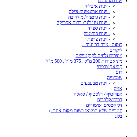
יינות מהעולם
- יינות איטליה
- יינות ארגנטינה/ צ'ילה
- יינות גרמניה/ מולדובה
- יינות ניו זילנד/ דרום אפריקה
- יינות ספרד
- יינות פורטוגל
- יינות צרפת
כוסות , ציוד בר ועוד...
ליקרים
מוצרים נלווים לקוקטיילים
מיניאטורות 200 מ"ל , 375 מ"ל , 500 מ"ל
קוניאק צרפתי
רום
שמפנייה
- יינות מבעבעים
אניס
אפריטיף / דז'סטיף / סאקה
ברנדי/קלבדוס
דליקטסים ושימורים
חטיפים שלא תמצאו בשום מקום אחר ;)
בלוג