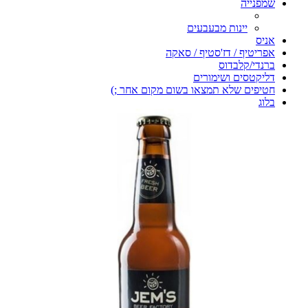
שמפנייה
יינות מבעבעים
אניס
אפריטיף / דז'סטיף / סאקה
ברנדי/קלבדוס
דליקטסים ושימורים
חטיפים שלא תמצאו בשום מקום אחר ;)
בלוג