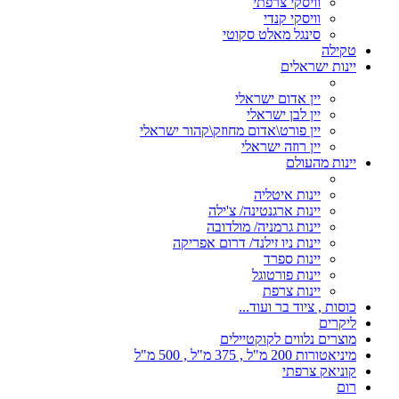
וויסקי צרפתי
וויסקי קנדי
סינגל מאלט סקוטי
טקילה
יינות ישראלים
יין אדום ישראלי
יין לבן ישראלי
יין פורט\אדום מחוזק\קהור ישראלי
יין רוזה ישראלי
יינות מהעולם
יינות איטליה
יינות ארגנטינה/ צ'ילה
יינות גרמניה/ מולדובה
יינות ניו זילנד/ דרום אפריקה
יינות ספרד
יינות פורטוגל
יינות צרפת
כוסות , ציוד בר ועוד...
ליקרים
מוצרים נלווים לקוקטיילים
מיניאטורות 200 מ"ל , 375 מ"ל , 500 מ"ל
קוניאק צרפתי
רום