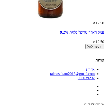
₪12.50
אז
00
עמק האלה טריפל בלגית 9.2%
שפ
₪12.50
00
הוספה לסל
אודות
אודות
talmashkaot2013@gmail.com
036039292
שירות לקוחות