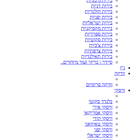
בירות גרמניות
בירות דניות
בירות הולנדיות
בירות יפניות
בירות ישראליות
בירות מקסיקניות
בירות ספרדיות
בירות סקוטיות
בירות צ'כיות
בירות צרפתיות
בירות תאילנדיות
סיידר \ בריזר ועוד מיוחדים..
ג'ין
וודקה
וודקה פרימיום
וויסקי
בלנדד סקוטי
וויסקי אירי
וויסקי אמריקאי
וויסקי הודי
וויסקי טאיוואני
וויסקי יפני
וויסקי ישראלי