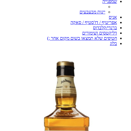
שמפנייה
יינות מבעבעים
אניס
אפריטיף / דז'סטיף / סאקה
ברנדי/קלבדוס
דליקטסים ושימורים
חטיפים שלא תמצאו בשום מקום אחר ;)
בלוג