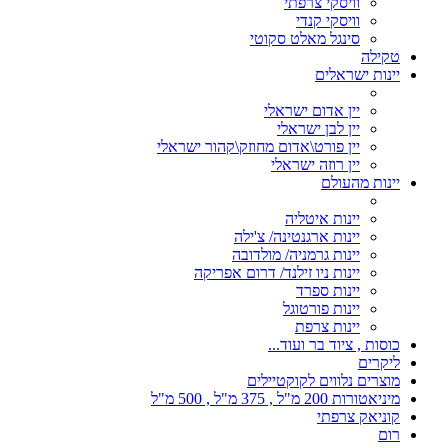
וויסקי צרפתי
וויסקי קנדי
סינגל מאלט סקוטי
טקילה
יינות ישראלים
יין אדום ישראלי
יין לבן ישראלי
יין פורט\אדום מחוזק\קהור ישראלי
יין רוזה ישראלי
יינות מהעולם
יינות איטליה
יינות ארגנטינה/ צ'ילה
יינות גרמניה/ מולדובה
יינות ניו זילנד/ דרום אפריקה
יינות ספרד
יינות פורטוגל
יינות צרפת
כוסות , ציוד בר ועוד...
ליקרים
מוצרים נלווים לקוקטיילים
מיניאטורות 200 מ"ל , 375 מ"ל , 500 מ"ל
קוניאק צרפתי
רום