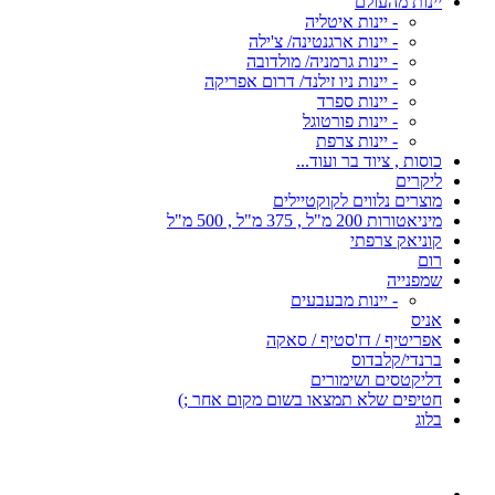
יינות מהעולם
- יינות איטליה
- יינות ארגנטינה/ צ'ילה
- יינות גרמניה/ מולדובה
- יינות ניו זילנד/ דרום אפריקה
- יינות ספרד
- יינות פורטוגל
- יינות צרפת
כוסות , ציוד בר ועוד...
ליקרים
מוצרים נלווים לקוקטיילים
מיניאטורות 200 מ"ל , 375 מ"ל , 500 מ"ל
קוניאק צרפתי
רום
שמפנייה
- יינות מבעבעים
אניס
אפריטיף / דז'סטיף / סאקה
ברנדי/קלבדוס
דליקטסים ושימורים
חטיפים שלא תמצאו בשום מקום אחר ;)
בלוג