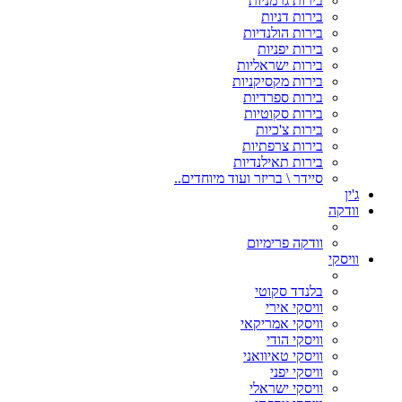
בירות גרמניות
בירות דניות
בירות הולנדיות
בירות יפניות
בירות ישראליות
בירות מקסיקניות
בירות ספרדיות
בירות סקוטיות
בירות צ'כיות
בירות צרפתיות
בירות תאילנדיות
סיידר \ בריזר ועוד מיוחדים..
ג'ין
וודקה
וודקה פרימיום
וויסקי
בלנדד סקוטי
וויסקי אירי
וויסקי אמריקאי
וויסקי הודי
וויסקי טאיוואני
וויסקי יפני
וויסקי ישראלי