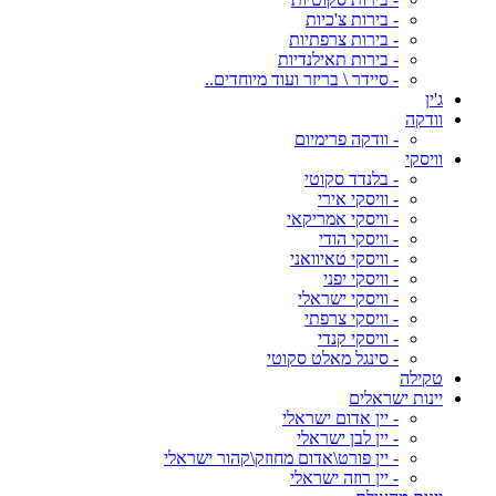
- בירות צ'כיות
- בירות צרפתיות
- בירות תאילנדיות
- סיידר \ בריזר ועוד מיוחדים..
ג'ין
וודקה
- וודקה פרימיום
וויסקי
- בלנדד סקוטי
- וויסקי אירי
- וויסקי אמריקאי
- וויסקי הודי
- וויסקי טאיוואני
- וויסקי יפני
- וויסקי ישראלי
- וויסקי צרפתי
- וויסקי קנדי
- סינגל מאלט סקוטי
טקילה
יינות ישראלים
- יין אדום ישראלי
- יין לבן ישראלי
- יין פורט\אדום מחוזק\קהור ישראלי
- יין רוזה ישראלי