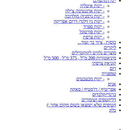
יינות מהעולם
- יינות איטליה
- יינות ארגנטינה/ צ'ילה
- יינות גרמניה/ מולדובה
- יינות ניו זילנד/ דרום אפריקה
- יינות ספרד
- יינות פורטוגל
- יינות צרפת
כוסות , ציוד בר ועוד...
ליקרים
מוצרים נלווים לקוקטיילים
מיניאטורות 200 מ"ל , 375 מ"ל , 500 מ"ל
קוניאק צרפתי
רום
שמפנייה
- יינות מבעבעים
אניס
אפריטיף / דז'סטיף / סאקה
ברנדי/קלבדוס
דליקטסים ושימורים
חטיפים שלא תמצאו בשום מקום אחר ;)
בלוג