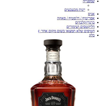
שמפנייה
יינות מבעבעים
אניס
אפריטיף / דז'סטיף / סאקה
ברנדי/קלבדוס
דליקטסים ושימורים
חטיפים שלא תמצאו בשום מקום אחר ;)
בלוג