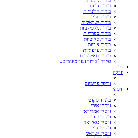
בירות גרמניות
בירות דניות
בירות הולנדיות
בירות יפניות
בירות ישראליות
בירות מקסיקניות
בירות ספרדיות
בירות סקוטיות
בירות צ'כיות
בירות צרפתיות
בירות תאילנדיות
סיידר \ בריזר ועוד מיוחדים..
ג'ין
וודקה
וודקה פרימיום
וויסקי
בלנדד סקוטי
וויסקי אירי
וויסקי אמריקאי
וויסקי הודי
וויסקי טאיוואני
וויסקי יפני
וויסקי ישראלי