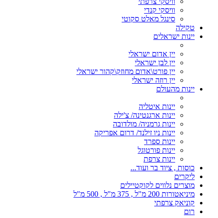
וויסקי צרפתי
וויסקי קנדי
סינגל מאלט סקוטי
טקילה
יינות ישראלים
יין אדום ישראלי
יין לבן ישראלי
יין פורט\אדום מחוזק\קהור ישראלי
יין רוזה ישראלי
יינות מהעולם
יינות איטליה
יינות ארגנטינה/ צ'ילה
יינות גרמניה/ מולדובה
יינות ניו זילנד/ דרום אפריקה
יינות ספרד
יינות פורטוגל
יינות צרפת
כוסות , ציוד בר ועוד...
ליקרים
מוצרים נלווים לקוקטיילים
מיניאטורות 200 מ"ל , 375 מ"ל , 500 מ"ל
קוניאק צרפתי
רום