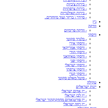
- בירות צ'כיות
- בירות צרפתיות
- בירות תאילנדיות
- סיידר \ בריזר ועוד מיוחדים..
ג'ין
וודקה
- וודקה פרימיום
וויסקי
- בלנדד סקוטי
- וויסקי אירי
- וויסקי אמריקאי
- וויסקי הודי
- וויסקי טאיוואני
- וויסקי יפני
- וויסקי ישראלי
- וויסקי צרפתי
- וויסקי קנדי
- סינגל מאלט סקוטי
טקילה
יינות ישראלים
- יין אדום ישראלי
- יין לבן ישראלי
- יין פורט\אדום מחוזק\קהור ישראלי
- יין רוזה ישראלי