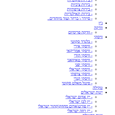
- בירות צ'כיות
- בירות צרפתיות
- בירות תאילנדיות
- סיידר \ בריזר ועוד מיוחדים..
ג'ין
וודקה
- וודקה פרימיום
וויסקי
- בלנדד סקוטי
- וויסקי אירי
- וויסקי אמריקאי
- וויסקי הודי
- וויסקי טאיוואני
- וויסקי יפני
- וויסקי ישראלי
- וויסקי צרפתי
- וויסקי קנדי
- סינגל מאלט סקוטי
טקילה
יינות ישראלים
- יין אדום ישראלי
- יין לבן ישראלי
- יין פורט\אדום מחוזק\קהור ישראלי
- יין רוזה ישראלי