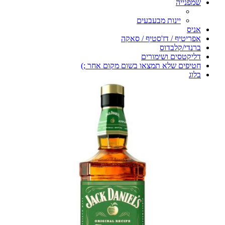
שמפנייה
יינות מבעבעים
אניס
אפריטיף / דז'סטיף / סאקה
ברנדי/קלבדוס
דליקטסים ושימורים
חטיפים שלא תמצאו בשום מקום אחר ;)
בלוג