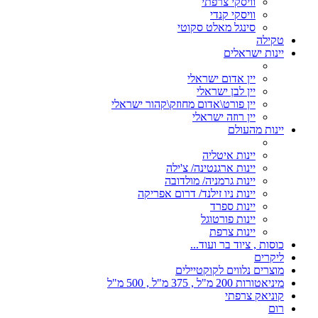
וויסקי צרפתי
וויסקי קנדי
סינגל מאלט סקוטי
טקילה
יינות ישראלים
יין אדום ישראלי
יין לבן ישראלי
יין פורט\אדום מחוזק\קהור ישראלי
יין רוזה ישראלי
יינות מהעולם
יינות איטליה
יינות ארגנטינה/ צ'ילה
יינות גרמניה/ מולדובה
יינות ניו זילנד/ דרום אפריקה
יינות ספרד
יינות פורטוגל
יינות צרפת
כוסות , ציוד בר ועוד...
ליקרים
מוצרים נלווים לקוקטיילים
מיניאטורות 200 מ"ל , 375 מ"ל , 500 מ"ל
קוניאק צרפתי
רום