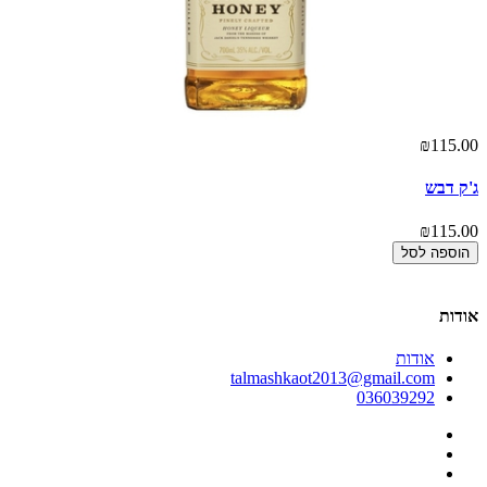
00
₪115.00
ג'ק דבש
כו
00
₪115.00
הוספה לסל
אודות
אודות
talmashkaot2013@gmail.com
036039292