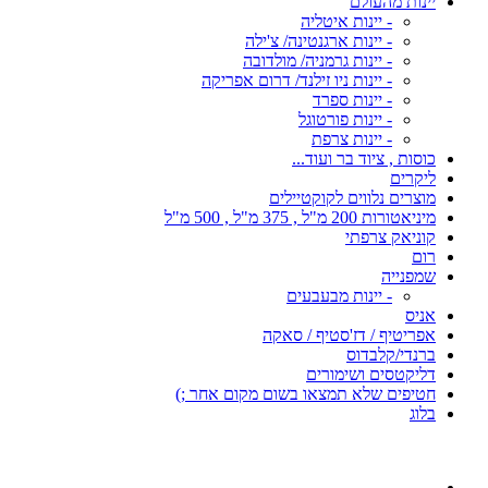
יינות מהעולם
- יינות איטליה
- יינות ארגנטינה/ צ'ילה
- יינות גרמניה/ מולדובה
- יינות ניו זילנד/ דרום אפריקה
- יינות ספרד
- יינות פורטוגל
- יינות צרפת
כוסות , ציוד בר ועוד...
ליקרים
מוצרים נלווים לקוקטיילים
מיניאטורות 200 מ"ל , 375 מ"ל , 500 מ"ל
קוניאק צרפתי
רום
שמפנייה
- יינות מבעבעים
אניס
אפריטיף / דז'סטיף / סאקה
ברנדי/קלבדוס
דליקטסים ושימורים
חטיפים שלא תמצאו בשום מקום אחר ;)
בלוג