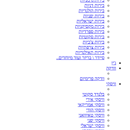
בירות גרמניות
בירות דניות
בירות הולנדיות
בירות יפניות
בירות ישראליות
בירות מקסיקניות
בירות ספרדיות
בירות סקוטיות
בירות צ'כיות
בירות צרפתיות
בירות תאילנדיות
סיידר \ בריזר ועוד מיוחדים..
ג'ין
וודקה
וודקה פרימיום
וויסקי
בלנדד סקוטי
וויסקי אירי
וויסקי אמריקאי
וויסקי הודי
וויסקי טאיוואני
וויסקי יפני
וויסקי ישראלי