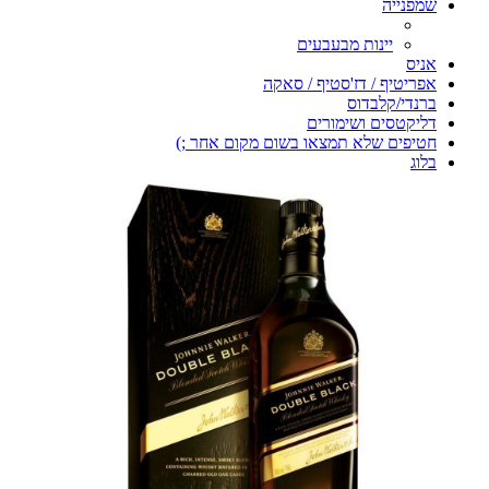
שמפנייה
יינות מבעבעים
אניס
אפריטיף / דז'סטיף / סאקה
ברנדי/קלבדוס
דליקטסים ושימורים
חטיפים שלא תמצאו בשום מקום אחר ;)
בלוג