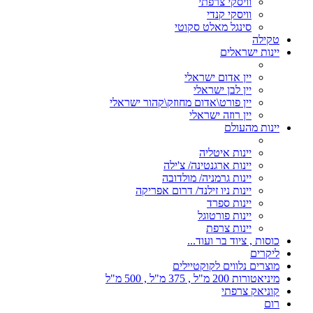
וויסקי צרפתי
וויסקי קנדי
סינגל מאלט סקוטי
טקילה
יינות ישראלים
יין אדום ישראלי
יין לבן ישראלי
יין פורט\אדום מחוזק\קהור ישראלי
יין רוזה ישראלי
יינות מהעולם
יינות איטליה
יינות ארגנטינה/ צ'ילה
יינות גרמניה/ מולדובה
יינות ניו זילנד/ דרום אפריקה
יינות ספרד
יינות פורטוגל
יינות צרפת
כוסות , ציוד בר ועוד...
ליקרים
מוצרים נלווים לקוקטיילים
מיניאטורות 200 מ"ל , 375 מ"ל , 500 מ"ל
קוניאק צרפתי
רום