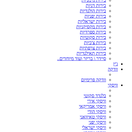
בירות גרמניות
בירות דניות
בירות הולנדיות
בירות יפניות
בירות ישראליות
בירות מקסיקניות
בירות ספרדיות
בירות סקוטיות
בירות צ'כיות
בירות צרפתיות
בירות תאילנדיות
סיידר \ בריזר ועוד מיוחדים..
ג'ין
וודקה
וודקה פרימיום
וויסקי
בלנדד סקוטי
וויסקי אירי
וויסקי אמריקאי
וויסקי הודי
וויסקי טאיוואני
וויסקי יפני
וויסקי ישראלי