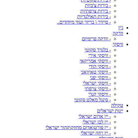
- בירות צ'כיות
- בירות צרפתיות
- בירות תאילנדיות
- סיידר \ בריזר ועוד מיוחדים..
ג'ין
וודקה
- וודקה פרימיום
וויסקי
- בלנדד סקוטי
- וויסקי אירי
- וויסקי אמריקאי
- וויסקי הודי
- וויסקי טאיוואני
- וויסקי יפני
- וויסקי ישראלי
- וויסקי צרפתי
- וויסקי קנדי
- סינגל מאלט סקוטי
טקילה
יינות ישראלים
- יין אדום ישראלי
- יין לבן ישראלי
- יין פורט\אדום מחוזק\קהור ישראלי
- יין רוזה ישראלי