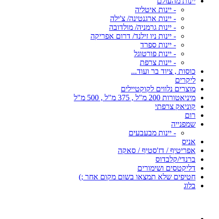
יינות מהעולם
- יינות איטליה
- יינות ארגנטינה/ צ'ילה
- יינות גרמניה/ מולדובה
- יינות ניו זילנד/ דרום אפריקה
- יינות ספרד
- יינות פורטוגל
- יינות צרפת
כוסות , ציוד בר ועוד...
ליקרים
מוצרים נלווים לקוקטיילים
מיניאטורות 200 מ"ל , 375 מ"ל , 500 מ"ל
קוניאק צרפתי
רום
שמפנייה
- יינות מבעבעים
אניס
אפריטיף / דז'סטיף / סאקה
ברנדי/קלבדוס
דליקטסים ושימורים
חטיפים שלא תמצאו בשום מקום אחר ;)
בלוג