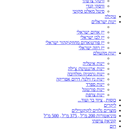
וויסקי צרפתי
וויסקי קנדי
סינגל מאלט סקוטי
טקילה
יינות ישראלים
יין אדום ישראלי
יין לבן ישראלי
יין פורט\אדום מחוזק\קהור ישראלי
יין רוזה ישראלי
יינות מהעולם
יינות איטליה
יינות ארגנטינה/ צ'ילה
יינות גרמניה/ מולדובה
יינות ניו זילנד/ דרום אפריקה
יינות ספרד
יינות פורטוגל
יינות צרפת
כוסות , ציוד בר ועוד...
ליקרים
מוצרים נלווים לקוקטיילים
מיניאטורות 200 מ"ל , 375 מ"ל , 500 מ"ל
קוניאק צרפתי
רום