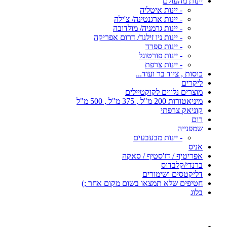
יינות מהעולם
- יינות איטליה
- יינות ארגנטינה/ צ'ילה
- יינות גרמניה/ מולדובה
- יינות ניו זילנד/ דרום אפריקה
- יינות ספרד
- יינות פורטוגל
- יינות צרפת
כוסות , ציוד בר ועוד...
ליקרים
מוצרים נלווים לקוקטיילים
מיניאטורות 200 מ"ל , 375 מ"ל , 500 מ"ל
קוניאק צרפתי
רום
שמפנייה
- יינות מבעבעים
אניס
אפריטיף / דז'סטיף / סאקה
ברנדי/קלבדוס
דליקטסים ושימורים
חטיפים שלא תמצאו בשום מקום אחר ;)
בלוג