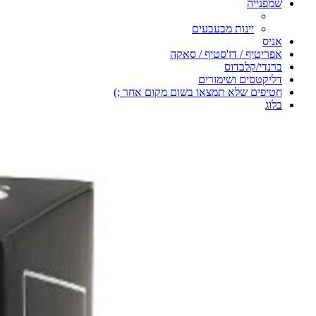
שמפנייה
יינות מבעבעים
אניס
אפריטיף / דז'סטיף / סאקה
ברנדי/קלבדוס
דליקטסים ושימורים
חטיפים שלא תמצאו בשום מקום אחר ;)
בלוג