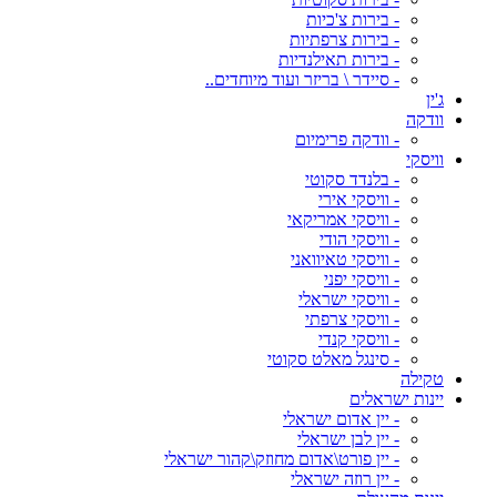
- בירות צ'כיות
- בירות צרפתיות
- בירות תאילנדיות
- סיידר \ בריזר ועוד מיוחדים..
ג'ין
וודקה
- וודקה פרימיום
וויסקי
- בלנדד סקוטי
- וויסקי אירי
- וויסקי אמריקאי
- וויסקי הודי
- וויסקי טאיוואני
- וויסקי יפני
- וויסקי ישראלי
- וויסקי צרפתי
- וויסקי קנדי
- סינגל מאלט סקוטי
טקילה
יינות ישראלים
- יין אדום ישראלי
- יין לבן ישראלי
- יין פורט\אדום מחוזק\קהור ישראלי
- יין רוזה ישראלי