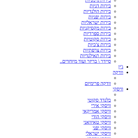
בירות גרמניות
בירות דניות
בירות הולנדיות
בירות יפניות
בירות ישראליות
בירות מקסיקניות
בירות ספרדיות
בירות סקוטיות
בירות צ'כיות
בירות צרפתיות
בירות תאילנדיות
סיידר \ בריזר ועוד מיוחדים..
ג'ין
וודקה
וודקה פרימיום
וויסקי
בלנדד סקוטי
וויסקי אירי
וויסקי אמריקאי
וויסקי הודי
וויסקי טאיוואני
וויסקי יפני
וויסקי ישראלי