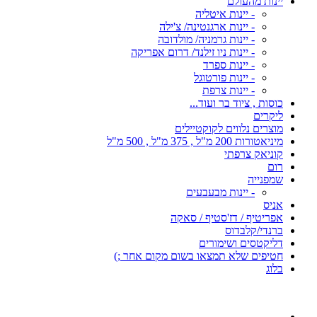
יינות מהעולם
- יינות איטליה
- יינות ארגנטינה/ צ'ילה
- יינות גרמניה/ מולדובה
- יינות ניו זילנד/ דרום אפריקה
- יינות ספרד
- יינות פורטוגל
- יינות צרפת
כוסות , ציוד בר ועוד...
ליקרים
מוצרים נלווים לקוקטיילים
מיניאטורות 200 מ"ל , 375 מ"ל , 500 מ"ל
קוניאק צרפתי
רום
שמפנייה
- יינות מבעבעים
אניס
אפריטיף / דז'סטיף / סאקה
ברנדי/קלבדוס
דליקטסים ושימורים
חטיפים שלא תמצאו בשום מקום אחר ;)
בלוג