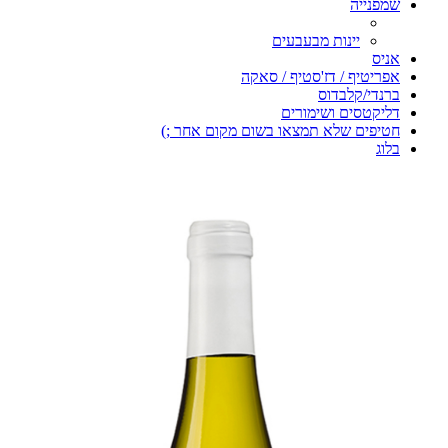
שמפנייה
יינות מבעבעים
אניס
אפריטיף / דז'סטיף / סאקה
ברנדי/קלבדוס
דליקטסים ושימורים
חטיפים שלא תמצאו בשום מקום אחר ;)
בלוג