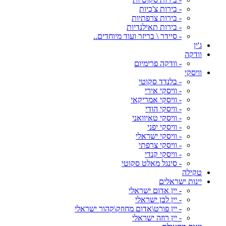
- בירות צ'כיות
- בירות צרפתיות
- בירות תאילנדיות
- סיידר \ בריזר ועוד מיוחדים..
ג'ין
וודקה
- וודקה פרימיום
וויסקי
- בלנדד סקוטי
- וויסקי אירי
- וויסקי אמריקאי
- וויסקי הודי
- וויסקי טאיוואני
- וויסקי יפני
- וויסקי ישראלי
- וויסקי צרפתי
- וויסקי קנדי
- סינגל מאלט סקוטי
טקילה
יינות ישראלים
- יין אדום ישראלי
- יין לבן ישראלי
- יין פורט\אדום מחוזק\קהור ישראלי
- יין רוזה ישראלי