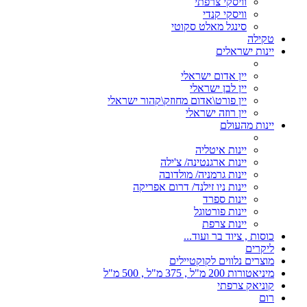
וויסקי צרפתי
וויסקי קנדי
סינגל מאלט סקוטי
טקילה
יינות ישראלים
יין אדום ישראלי
יין לבן ישראלי
יין פורט\אדום מחוזק\קהור ישראלי
יין רוזה ישראלי
יינות מהעולם
יינות איטליה
יינות ארגנטינה/ צ'ילה
יינות גרמניה/ מולדובה
יינות ניו זילנד/ דרום אפריקה
יינות ספרד
יינות פורטוגל
יינות צרפת
כוסות , ציוד בר ועוד...
ליקרים
מוצרים נלווים לקוקטיילים
מיניאטורות 200 מ"ל , 375 מ"ל , 500 מ"ל
קוניאק צרפתי
רום