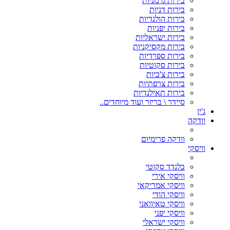
בירות גרמניות
בירות דניות
בירות הולנדיות
בירות יפניות
בירות ישראליות
בירות מקסיקניות
בירות ספרדיות
בירות סקוטיות
בירות צ'כיות
בירות צרפתיות
בירות תאילנדיות
סיידר \ בריזר ועוד מיוחדים..
ג'ין
וודקה
וודקה פרימיום
וויסקי
בלנדד סקוטי
וויסקי אירי
וויסקי אמריקאי
וויסקי הודי
וויסקי טאיוואני
וויסקי יפני
וויסקי ישראלי