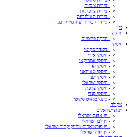
- בירות צ'כיות
- בירות צרפתיות
- בירות תאילנדיות
- סיידר \ בריזר ועוד מיוחדים..
ג'ין
וודקה
- וודקה פרימיום
וויסקי
- בלנדד סקוטי
- וויסקי אירי
- וויסקי אמריקאי
- וויסקי הודי
- וויסקי טאיוואני
- וויסקי יפני
- וויסקי ישראלי
- וויסקי צרפתי
- וויסקי קנדי
- סינגל מאלט סקוטי
טקילה
יינות ישראלים
- יין אדום ישראלי
- יין לבן ישראלי
- יין פורט\אדום מחוזק\קהור ישראלי
- יין רוזה ישראלי