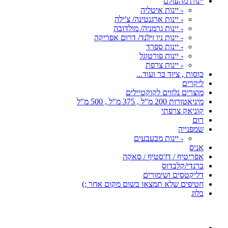
יינות מהעולם
- יינות איטליה
- יינות ארגנטינה/ צ'ילה
- יינות גרמניה/ מולדובה
- יינות ניו זילנד/ דרום אפריקה
- יינות ספרד
- יינות פורטוגל
- יינות צרפת
כוסות , ציוד בר ועוד...
ליקרים
מוצרים נלווים לקוקטיילים
מיניאטורות 200 מ"ל , 375 מ"ל , 500 מ"ל
קוניאק צרפתי
רום
שמפנייה
- יינות מבעבעים
אניס
אפריטיף / דז'סטיף / סאקה
ברנדי/קלבדוס
דליקטסים ושימורים
חטיפים שלא תמצאו בשום מקום אחר ;)
בלוג