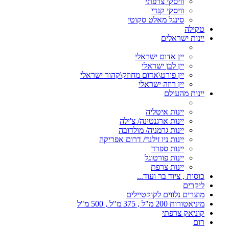
וויסקי צרפתי
וויסקי קנדי
סינגל מאלט סקוטי
טקילה
יינות ישראלים
יין אדום ישראלי
יין לבן ישראלי
יין פורט\אדום מחוזק\קהור ישראלי
יין רוזה ישראלי
יינות מהעולם
יינות איטליה
יינות ארגנטינה/ צ'ילה
יינות גרמניה/ מולדובה
יינות ניו זילנד/ דרום אפריקה
יינות ספרד
יינות פורטוגל
יינות צרפת
כוסות , ציוד בר ועוד...
ליקרים
מוצרים נלווים לקוקטיילים
מיניאטורות 200 מ"ל , 375 מ"ל , 500 מ"ל
קוניאק צרפתי
רום