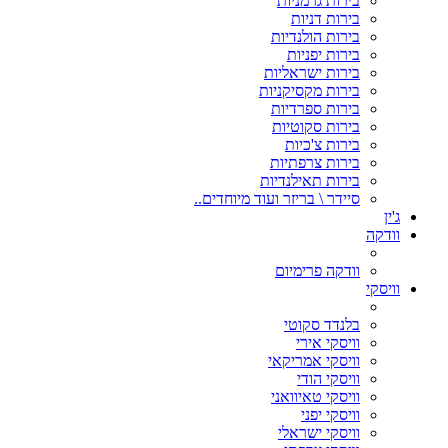
בירות גרמניות
בירות דניות
בירות הולנדיות
בירות יפניות
בירות ישראליות
בירות מקסיקניות
בירות ספרדיות
בירות סקוטיות
בירות צ'כיות
בירות צרפתיות
בירות תאילנדיות
סיידר \ בריזר ועוד מיוחדים..
ג'ין
וודקה
וודקה פרימיום
וויסקי
בלנדד סקוטי
וויסקי אירי
וויסקי אמריקאי
וויסקי הודי
וויסקי טאיוואני
וויסקי יפני
וויסקי ישראלי