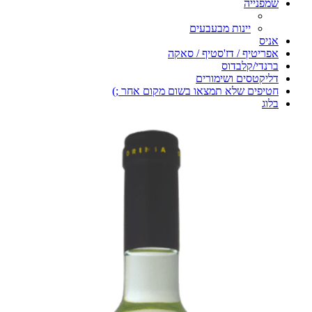
שמפנייה
יינות מבעבעים
אניס
אפריטיף / דז'סטיף / סאקה
ברנדי/קלבדוס
דליקטסים ושימורים
חטיפים שלא תמצאו בשום מקום אחר ;)
בלוג