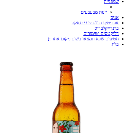
שמפנייה
יינות מבעבעים
אניס
אפריטיף / דז'סטיף / סאקה
ברנדי/קלבדוס
דליקטסים ושימורים
חטיפים שלא תמצאו בשום מקום אחר ;)
בלוג