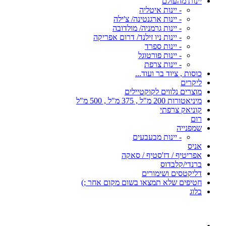
יינות מהעולם
- יינות איטליה
- יינות ארגנטינה/ צ'ילה
- יינות גרמניה/ מולדובה
- יינות ניו זילנד/ דרום אפריקה
- יינות ספרד
- יינות פורטוגל
- יינות צרפת
כוסות , ציוד בר ועוד...
ליקרים
מוצרים נלווים לקוקטיילים
מיניאטורות 200 מ"ל , 375 מ"ל , 500 מ"ל
קוניאק צרפתי
רום
שמפנייה
- יינות מבעבעים
אניס
אפריטיף / דז'סטיף / סאקה
ברנדי/קלבדוס
דליקטסים ושימורים
חטיפים שלא תמצאו בשום מקום אחר ;)
בלוג