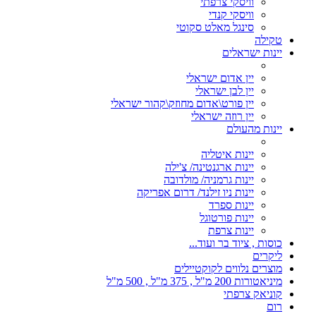
וויסקי צרפתי
וויסקי קנדי
סינגל מאלט סקוטי
טקילה
יינות ישראלים
יין אדום ישראלי
יין לבן ישראלי
יין פורט\אדום מחוזק\קהור ישראלי
יין רוזה ישראלי
יינות מהעולם
יינות איטליה
יינות ארגנטינה/ צ'ילה
יינות גרמניה/ מולדובה
יינות ניו זילנד/ דרום אפריקה
יינות ספרד
יינות פורטוגל
יינות צרפת
כוסות , ציוד בר ועוד...
ליקרים
מוצרים נלווים לקוקטיילים
מיניאטורות 200 מ"ל , 375 מ"ל , 500 מ"ל
קוניאק צרפתי
רום