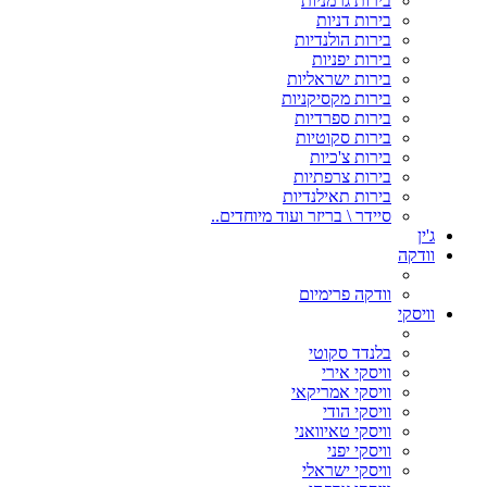
בירות גרמניות
בירות דניות
בירות הולנדיות
בירות יפניות
בירות ישראליות
בירות מקסיקניות
בירות ספרדיות
בירות סקוטיות
בירות צ'כיות
בירות צרפתיות
בירות תאילנדיות
סיידר \ בריזר ועוד מיוחדים..
ג'ין
וודקה
וודקה פרימיום
וויסקי
בלנדד סקוטי
וויסקי אירי
וויסקי אמריקאי
וויסקי הודי
וויסקי טאיוואני
וויסקי יפני
וויסקי ישראלי