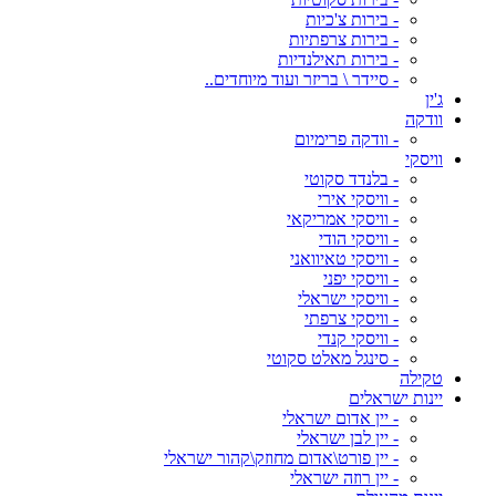
- בירות צ'כיות
- בירות צרפתיות
- בירות תאילנדיות
- סיידר \ בריזר ועוד מיוחדים..
ג'ין
וודקה
- וודקה פרימיום
וויסקי
- בלנדד סקוטי
- וויסקי אירי
- וויסקי אמריקאי
- וויסקי הודי
- וויסקי טאיוואני
- וויסקי יפני
- וויסקי ישראלי
- וויסקי צרפתי
- וויסקי קנדי
- סינגל מאלט סקוטי
טקילה
יינות ישראלים
- יין אדום ישראלי
- יין לבן ישראלי
- יין פורט\אדום מחוזק\קהור ישראלי
- יין רוזה ישראלי