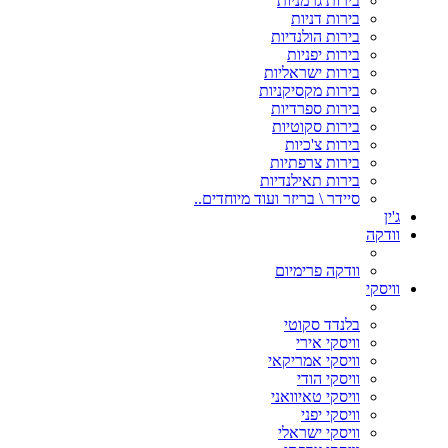
בירות גרמניות
בירות דניות
בירות הולנדיות
בירות יפניות
בירות ישראליות
בירות מקסיקניות
בירות ספרדיות
בירות סקוטיות
בירות צ'כיות
בירות צרפתיות
בירות תאילנדיות
סיידר \ בריזר ועוד מיוחדים..
ג'ין
וודקה
וודקה פרימיום
וויסקי
בלנדד סקוטי
וויסקי אירי
וויסקי אמריקאי
וויסקי הודי
וויסקי טאיוואני
וויסקי יפני
וויסקי ישראלי