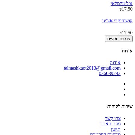
אזל מהמלאי
00
₪17.50
הי
קושיהיקרי אצ'יגו
00
₪17.50
פרטים נוספים
אודות
אודות
talmashkaot2013@gmail.com
036039292
שירות לקוחות
צרו קשר
מפת האתר
תקנון
מדיניות הפרטיות