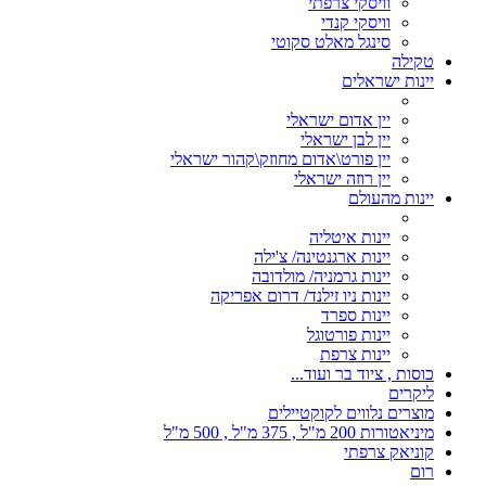
וויסקי צרפתי
וויסקי קנדי
סינגל מאלט סקוטי
טקילה
יינות ישראלים
יין אדום ישראלי
יין לבן ישראלי
יין פורט\אדום מחוזק\קהור ישראלי
יין רוזה ישראלי
יינות מהעולם
יינות איטליה
יינות ארגנטינה/ צ'ילה
יינות גרמניה/ מולדובה
יינות ניו זילנד/ דרום אפריקה
יינות ספרד
יינות פורטוגל
יינות צרפת
כוסות , ציוד בר ועוד...
ליקרים
מוצרים נלווים לקוקטיילים
מיניאטורות 200 מ"ל , 375 מ"ל , 500 מ"ל
קוניאק צרפתי
רום