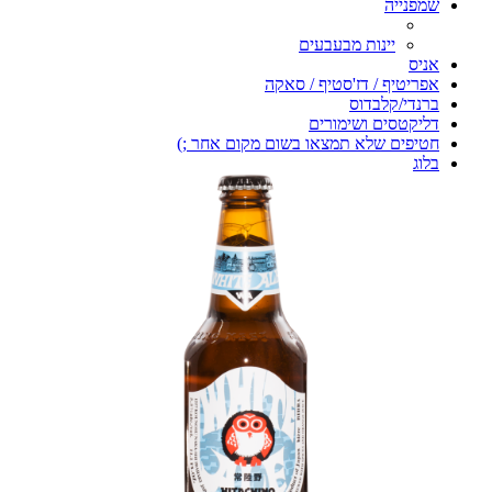
שמפנייה
יינות מבעבעים
אניס
אפריטיף / דז'סטיף / סאקה
ברנדי/קלבדוס
דליקטסים ושימורים
חטיפים שלא תמצאו בשום מקום אחר ;)
בלוג