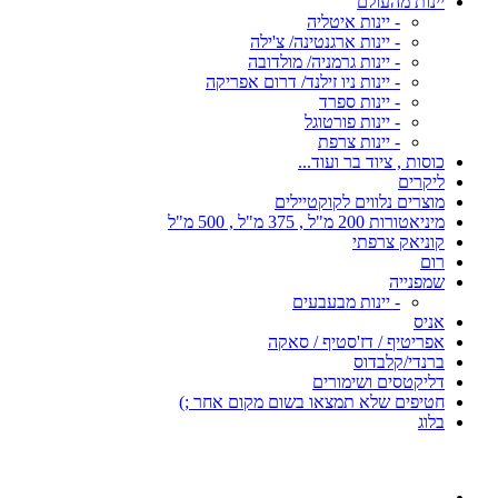
יינות מהעולם
- יינות איטליה
- יינות ארגנטינה/ צ'ילה
- יינות גרמניה/ מולדובה
- יינות ניו זילנד/ דרום אפריקה
- יינות ספרד
- יינות פורטוגל
- יינות צרפת
כוסות , ציוד בר ועוד...
ליקרים
מוצרים נלווים לקוקטיילים
מיניאטורות 200 מ"ל , 375 מ"ל , 500 מ"ל
קוניאק צרפתי
רום
שמפנייה
- יינות מבעבעים
אניס
אפריטיף / דז'סטיף / סאקה
ברנדי/קלבדוס
דליקטסים ושימורים
חטיפים שלא תמצאו בשום מקום אחר ;)
בלוג