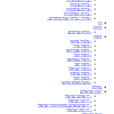
- בירות צ'כיות
- בירות צרפתיות
- בירות תאילנדיות
- סיידר \ בריזר ועוד מיוחדים..
ג'ין
וודקה
- וודקה פרימיום
וויסקי
- בלנדד סקוטי
- וויסקי אירי
- וויסקי אמריקאי
- וויסקי הודי
- וויסקי טאיוואני
- וויסקי יפני
- וויסקי ישראלי
- וויסקי צרפתי
- וויסקי קנדי
- סינגל מאלט סקוטי
טקילה
יינות ישראלים
- יין אדום ישראלי
- יין לבן ישראלי
- יין פורט\אדום מחוזק\קהור ישראלי
- יין רוזה ישראלי