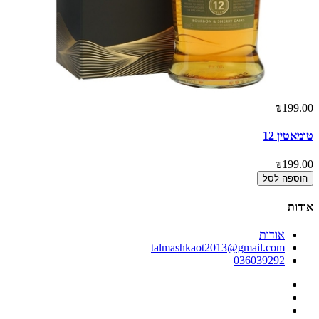
00
₪199.00
טומאטין 12
הי
00
₪199.00
הוספה לסל
אודות
אודות
talmashkaot2013@gmail.com
036039292