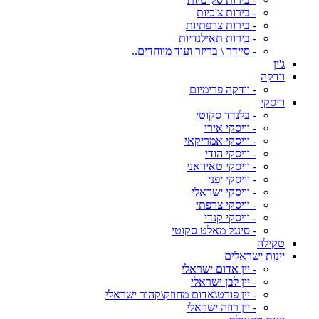
- בירות צ'כיות
- בירות צרפתיות
- בירות תאילנדיות
- סיידר \ בריזר ועוד מיוחדים..
ג'ין
וודקה
- וודקה פרימיום
וויסקי
- בלנדד סקוטי
- וויסקי אירי
- וויסקי אמריקאי
- וויסקי הודי
- וויסקי טאיוואני
- וויסקי יפני
- וויסקי ישראלי
- וויסקי צרפתי
- וויסקי קנדי
- סינגל מאלט סקוטי
טקילה
יינות ישראלים
- יין אדום ישראלי
- יין לבן ישראלי
- יין פורט\אדום מחוזק\קהור ישראלי
- יין רוזה ישראלי