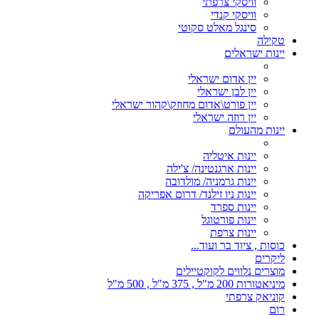
וויסקי צרפתי
וויסקי קנדי
סינגל מאלט סקוטי
טקילה
יינות ישראלים
יין אדום ישראלי
יין לבן ישראלי
יין פורט\אדום מחוזק\קהור ישראלי
יין רוזה ישראלי
יינות מהעולם
יינות איטליה
יינות ארגנטינה/ צ'ילה
יינות גרמניה/ מולדובה
יינות ניו זילנד/ דרום אפריקה
יינות ספרד
יינות פורטוגל
יינות צרפת
כוסות , ציוד בר ועוד...
ליקרים
מוצרים נלווים לקוקטיילים
מיניאטורות 200 מ"ל , 375 מ"ל , 500 מ"ל
קוניאק צרפתי
רום