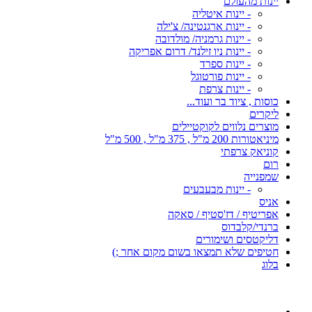
יינות מהעולם
- יינות איטליה
- יינות ארגנטינה/ צ'ילה
- יינות גרמניה/ מולדובה
- יינות ניו זילנד/ דרום אפריקה
- יינות ספרד
- יינות פורטוגל
- יינות צרפת
כוסות , ציוד בר ועוד...
ליקרים
מוצרים נלווים לקוקטיילים
מיניאטורות 200 מ"ל , 375 מ"ל , 500 מ"ל
קוניאק צרפתי
רום
שמפנייה
- יינות מבעבעים
אניס
אפריטיף / דז'סטיף / סאקה
ברנדי/קלבדוס
דליקטסים ושימורים
חטיפים שלא תמצאו בשום מקום אחר ;)
בלוג