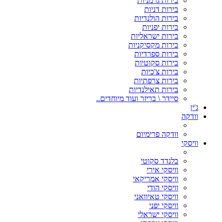
בירות גרמניות
בירות דניות
בירות הולנדיות
בירות יפניות
בירות ישראליות
בירות מקסיקניות
בירות ספרדיות
בירות סקוטיות
בירות צ'כיות
בירות צרפתיות
בירות תאילנדיות
סיידר \ בריזר ועוד מיוחדים..
ג'ין
וודקה
וודקה פרימיום
וויסקי
בלנדד סקוטי
וויסקי אירי
וויסקי אמריקאי
וויסקי הודי
וויסקי טאיוואני
וויסקי יפני
וויסקי ישראלי