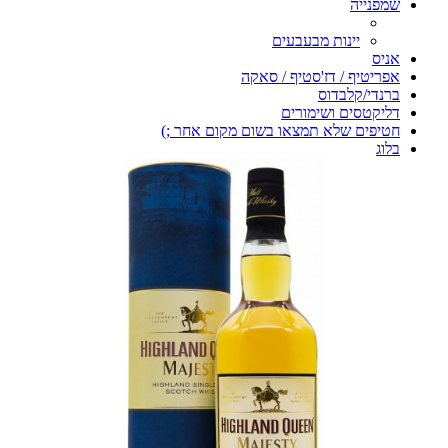
שמפנייה
יינות מבעבעים
אניס
אפריטיף / דז'סטיף / סאקה
ברנדי/קלבדוס
דליקטסים ושימורים
חטיפים שלא תמצאו בשום מקום אחר ;)
בלוג