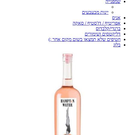
שמפנייה
יינות מבעבעים
אניס
אפריטיף / דז'סטיף / סאקה
ברנדי/קלבדוס
דליקטסים ושימורים
חטיפים שלא תמצאו בשום מקום אחר ;)
בלוג