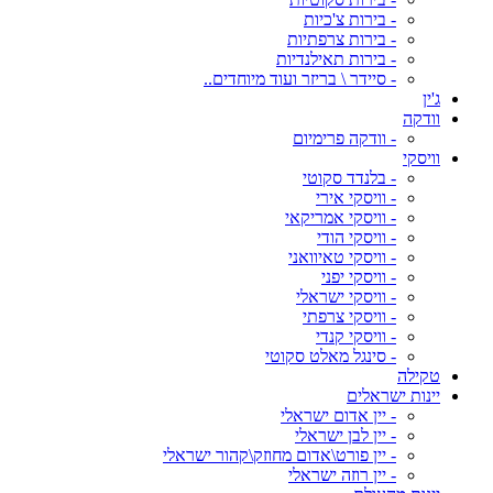
- בירות צ'כיות
- בירות צרפתיות
- בירות תאילנדיות
- סיידר \ בריזר ועוד מיוחדים..
ג'ין
וודקה
- וודקה פרימיום
וויסקי
- בלנדד סקוטי
- וויסקי אירי
- וויסקי אמריקאי
- וויסקי הודי
- וויסקי טאיוואני
- וויסקי יפני
- וויסקי ישראלי
- וויסקי צרפתי
- וויסקי קנדי
- סינגל מאלט סקוטי
טקילה
יינות ישראלים
- יין אדום ישראלי
- יין לבן ישראלי
- יין פורט\אדום מחוזק\קהור ישראלי
- יין רוזה ישראלי