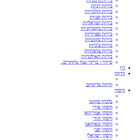
בירות גרמניות
בירות דניות
בירות הולנדיות
בירות יפניות
בירות ישראליות
בירות מקסיקניות
בירות ספרדיות
בירות סקוטיות
בירות צ'כיות
בירות צרפתיות
בירות תאילנדיות
סיידר \ בריזר ועוד מיוחדים..
ג'ין
וודקה
וודקה פרימיום
וויסקי
בלנדד סקוטי
וויסקי אירי
וויסקי אמריקאי
וויסקי הודי
וויסקי טאיוואני
וויסקי יפני
וויסקי ישראלי