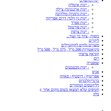
יינות מהעולם
- יינות איטליה
- יינות ארגנטינה/ צ'ילה
- יינות גרמניה/ מולדובה
- יינות ניו זילנד/ דרום אפריקה
- יינות ספרד
- יינות פורטוגל
- יינות צרפת
כוסות , ציוד בר ועוד...
ליקרים
מוצרים נלווים לקוקטיילים
מיניאטורות 200 מ"ל , 375 מ"ל , 500 מ"ל
קוניאק צרפתי
רום
שמפנייה
- יינות מבעבעים
אניס
אפריטיף / דז'סטיף / סאקה
ברנדי/קלבדוס
דליקטסים ושימורים
חטיפים שלא תמצאו בשום מקום אחר ;)
בלוג