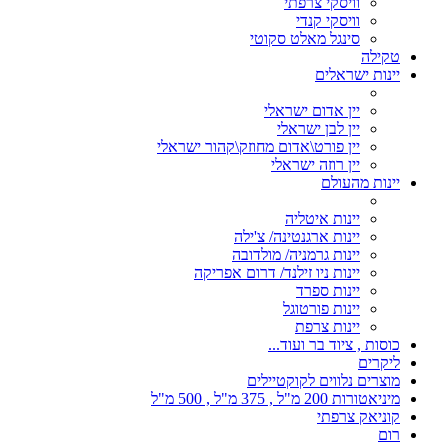
וויסקי צרפתי
וויסקי קנדי
סינגל מאלט סקוטי
טקילה
יינות ישראלים
יין אדום ישראלי
יין לבן ישראלי
יין פורט\אדום מחוזק\קהור ישראלי
יין רוזה ישראלי
יינות מהעולם
יינות איטליה
יינות ארגנטינה/ צ'ילה
יינות גרמניה/ מולדובה
יינות ניו זילנד/ דרום אפריקה
יינות ספרד
יינות פורטוגל
יינות צרפת
כוסות , ציוד בר ועוד...
ליקרים
מוצרים נלווים לקוקטיילים
מיניאטורות 200 מ"ל , 375 מ"ל , 500 מ"ל
קוניאק צרפתי
רום