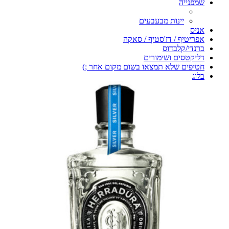
שמפנייה
יינות מבעבעים
אניס
אפריטיף / דז'סטיף / סאקה
ברנדי/קלבדוס
דליקטסים ושימורים
חטיפים שלא תמצאו בשום מקום אחר ;)
בלוג