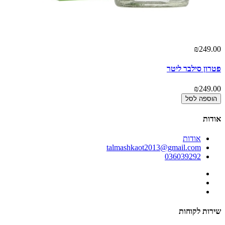
00
₪249.00
פטרון סילבר ליטר
800
00
₪249.00
הוספה לסל
אודות
אודות
talmashkaot2013@gmail.com
036039292
שירות לקוחות