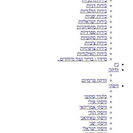
בירות גרמניות
בירות דניות
בירות הולנדיות
בירות יפניות
בירות ישראליות
בירות מקסיקניות
בירות ספרדיות
בירות סקוטיות
בירות צ'כיות
בירות צרפתיות
בירות תאילנדיות
סיידר \ בריזר ועוד מיוחדים..
ג'ין
וודקה
וודקה פרימיום
וויסקי
בלנדד סקוטי
וויסקי אירי
וויסקי אמריקאי
וויסקי הודי
וויסקי טאיוואני
וויסקי יפני
וויסקי ישראלי