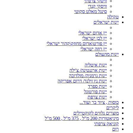
וויסקי צרפתי
וויסקי קנדי
סינגל מאלט סקוטי
טקילה
יינות ישראלים
יין אדום ישראלי
יין לבן ישראלי
יין פורט\אדום מחוזק\קהור ישראלי
יין רוזה ישראלי
יינות מהעולם
יינות איטליה
יינות ארגנטינה/ צ'ילה
יינות גרמניה/ מולדובה
יינות ניו זילנד/ דרום אפריקה
יינות ספרד
יינות פורטוגל
יינות צרפת
כוסות , ציוד בר ועוד...
ליקרים
מוצרים נלווים לקוקטיילים
מיניאטורות 200 מ"ל , 375 מ"ל , 500 מ"ל
קוניאק צרפתי
רום