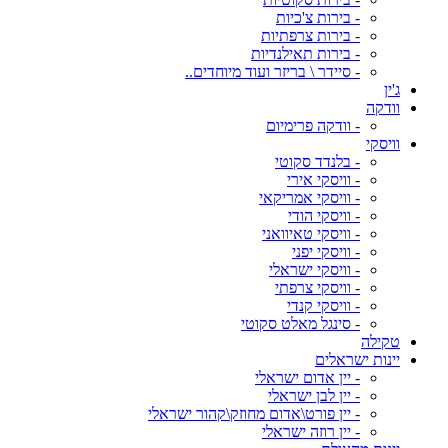
- בירות צ'כיות
- בירות צרפתיות
- בירות תאילנדיות
- סיידר \ בריזר ועוד מיוחדים..
ג'ין
וודקה
- וודקה פרימיום
וויסקי
- בלנדד סקוטי
- וויסקי אירי
- וויסקי אמריקאי
- וויסקי הודי
- וויסקי טאיוואני
- וויסקי יפני
- וויסקי ישראלי
- וויסקי צרפתי
- וויסקי קנדי
- סינגל מאלט סקוטי
טקילה
יינות ישראלים
- יין אדום ישראלי
- יין לבן ישראלי
- יין פורט\אדום מחוזק\קהור ישראלי
- יין רוזה ישראלי