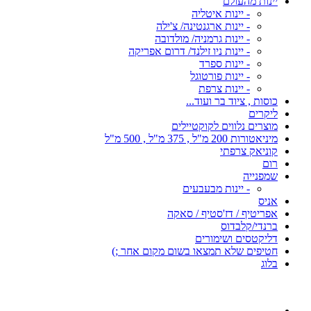
יינות מהעולם
- יינות איטליה
- יינות ארגנטינה/ צ'ילה
- יינות גרמניה/ מולדובה
- יינות ניו זילנד/ דרום אפריקה
- יינות ספרד
- יינות פורטוגל
- יינות צרפת
כוסות , ציוד בר ועוד...
ליקרים
מוצרים נלווים לקוקטיילים
מיניאטורות 200 מ"ל , 375 מ"ל , 500 מ"ל
קוניאק צרפתי
רום
שמפנייה
- יינות מבעבעים
אניס
אפריטיף / דז'סטיף / סאקה
ברנדי/קלבדוס
דליקטסים ושימורים
חטיפים שלא תמצאו בשום מקום אחר ;)
בלוג