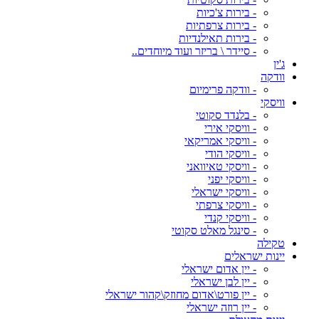
- בירות צ'כיות
- בירות צרפתיות
- בירות תאילנדיות
- סיידר \ בריזר ועוד מיוחדים..
ג'ין
וודקה
- וודקה פרימיום
וויסקי
- בלנדד סקוטי
- וויסקי אירי
- וויסקי אמריקאי
- וויסקי הודי
- וויסקי טאיוואני
- וויסקי יפני
- וויסקי ישראלי
- וויסקי צרפתי
- וויסקי קנדי
- סינגל מאלט סקוטי
טקילה
יינות ישראלים
- יין אדום ישראלי
- יין לבן ישראלי
- יין פורט\אדום מחוזק\קהור ישראלי
- יין רוזה ישראלי