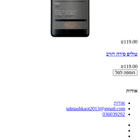
00
₪119.00
טוליפ סירה רזרב
הר
00
₪119.00
הוספה לסל
אודות
אודות
talmashkaot2013@gmail.com
036039292