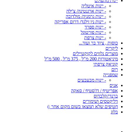
יינות מהעולם
- יינות איטליה
- יינות ארגנטינה/ צ'ילה
- יינות גרמניה/ מולדובה
- יינות ניו זילנד/ דרום אפריקה
- יינות ספרד
- יינות פורטוגל
- יינות צרפת
כוסות , ציוד בר ועוד...
ליקרים
מוצרים נלווים לקוקטיילים
מיניאטורות 200 מ"ל , 375 מ"ל , 500 מ"ל
קוניאק צרפתי
רום
שמפנייה
- יינות מבעבעים
אניס
אפריטיף / דז'סטיף / סאקה
ברנדי/קלבדוס
דליקטסים ושימורים
חטיפים שלא תמצאו בשום מקום אחר ;)
בלוג