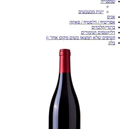
שמפנייה
יינות מבעבעים
אניס
אפריטיף / דז'סטיף / סאקה
ברנדי/קלבדוס
דליקטסים ושימורים
חטיפים שלא תמצאו בשום מקום אחר ;)
בלוג