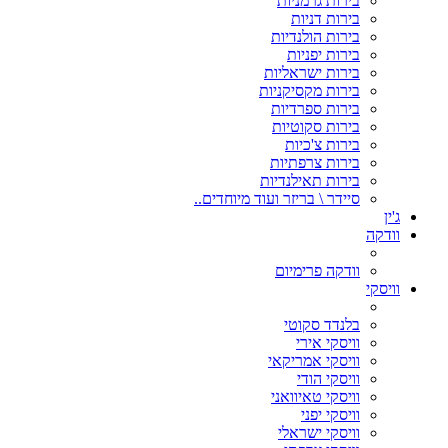
בירות גרמניות
בירות דניות
בירות הולנדיות
בירות יפניות
בירות ישראליות
בירות מקסיקניות
בירות ספרדיות
בירות סקוטיות
בירות צ'כיות
בירות צרפתיות
בירות תאילנדיות
סיידר \ בריזר ועוד מיוחדים..
ג'ין
וודקה
וודקה פרימיום
וויסקי
בלנדד סקוטי
וויסקי אירי
וויסקי אמריקאי
וויסקי הודי
וויסקי טאיוואני
וויסקי יפני
וויסקי ישראלי