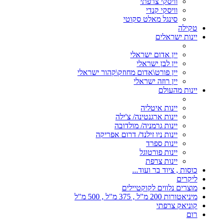
וויסקי צרפתי
וויסקי קנדי
סינגל מאלט סקוטי
טקילה
יינות ישראלים
יין אדום ישראלי
יין לבן ישראלי
יין פורט\אדום מחוזק\קהור ישראלי
יין רוזה ישראלי
יינות מהעולם
יינות איטליה
יינות ארגנטינה/ צ'ילה
יינות גרמניה/ מולדובה
יינות ניו זילנד/ דרום אפריקה
יינות ספרד
יינות פורטוגל
יינות צרפת
כוסות , ציוד בר ועוד...
ליקרים
מוצרים נלווים לקוקטיילים
מיניאטורות 200 מ"ל , 375 מ"ל , 500 מ"ל
קוניאק צרפתי
רום