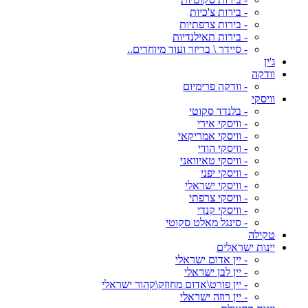
- בירות צ'כיות
- בירות צרפתיות
- בירות תאילנדיות
- סיידר \ בריזר ועוד מיוחדים..
ג'ין
וודקה
- וודקה פרימיום
וויסקי
- בלנדד סקוטי
- וויסקי אירי
- וויסקי אמריקאי
- וויסקי הודי
- וויסקי טאיוואני
- וויסקי יפני
- וויסקי ישראלי
- וויסקי צרפתי
- וויסקי קנדי
- סינגל מאלט סקוטי
טקילה
יינות ישראלים
- יין אדום ישראלי
- יין לבן ישראלי
- יין פורט\אדום מחוזק\קהור ישראלי
- יין רוזה ישראלי