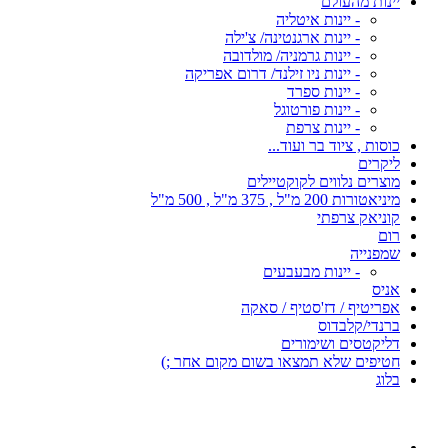
יינות מהעולם
- יינות איטליה
- יינות ארגנטינה/ צ'ילה
- יינות גרמניה/ מולדובה
- יינות ניו זילנד/ דרום אפריקה
- יינות ספרד
- יינות פורטוגל
- יינות צרפת
כוסות , ציוד בר ועוד...
ליקרים
מוצרים נלווים לקוקטיילים
מיניאטורות 200 מ"ל , 375 מ"ל , 500 מ"ל
קוניאק צרפתי
רום
שמפנייה
- יינות מבעבעים
אניס
אפריטיף / דז'סטיף / סאקה
ברנדי/קלבדוס
דליקטסים ושימורים
חטיפים שלא תמצאו בשום מקום אחר ;)
בלוג