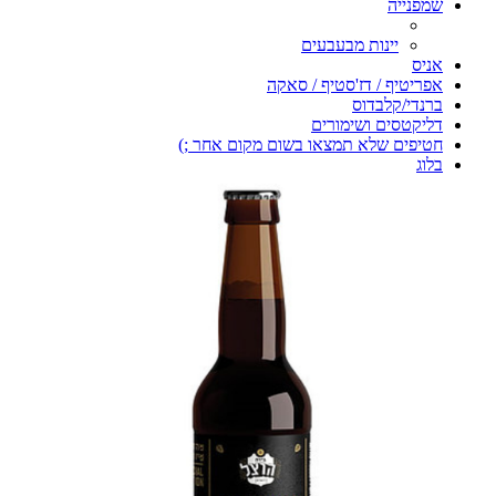
שמפנייה
יינות מבעבעים
אניס
אפריטיף / דז'סטיף / סאקה
ברנדי/קלבדוס
דליקטסים ושימורים
חטיפים שלא תמצאו בשום מקום אחר ;)
בלוג