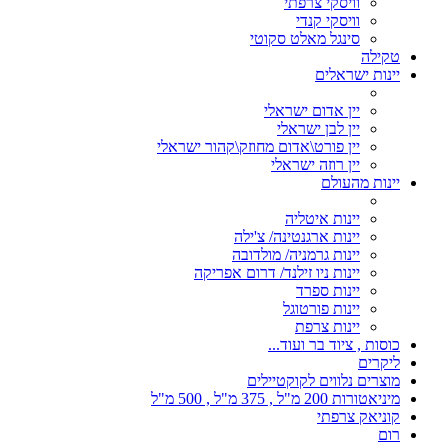
וויסקי צרפתי
וויסקי קנדי
סינגל מאלט סקוטי
טקילה
יינות ישראלים
יין אדום ישראלי
יין לבן ישראלי
יין פורט\אדום מחוזק\קהור ישראלי
יין רוזה ישראלי
יינות מהעולם
יינות איטליה
יינות ארגנטינה/ צ'ילה
יינות גרמניה/ מולדובה
יינות ניו זילנד/ דרום אפריקה
יינות ספרד
יינות פורטוגל
יינות צרפת
כוסות , ציוד בר ועוד...
ליקרים
מוצרים נלווים לקוקטיילים
מיניאטורות 200 מ"ל , 375 מ"ל , 500 מ"ל
קוניאק צרפתי
רום