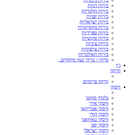
בירות גרמניות
בירות דניות
בירות הולנדיות
בירות יפניות
בירות ישראליות
בירות מקסיקניות
בירות ספרדיות
בירות סקוטיות
בירות צ'כיות
בירות צרפתיות
בירות תאילנדיות
סיידר \ בריזר ועוד מיוחדים..
ג'ין
וודקה
וודקה פרימיום
וויסקי
בלנדד סקוטי
וויסקי אירי
וויסקי אמריקאי
וויסקי הודי
וויסקי טאיוואני
וויסקי יפני
וויסקי ישראלי