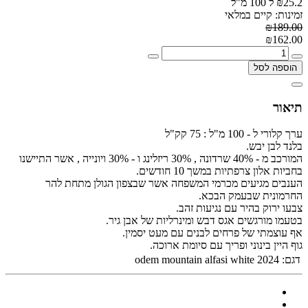
₪25.2 ל 100 מ"ל
זמינות: קיים במלאי
₪189.00
₪162.00
הוספה לסל
תיאור
ערך קלורי ל - 100 מ"ל : 75 קק"ל
בלנד לבן יבש.
המורכב מ - 40% שרדונה , 30% ריזלינג ו - 30% ויונייה , אשר התיישנו
בחביות אלון צרפתיות במשך 10 חודשים.
הענבים מגיעים מכרמי המשפחה אשר שבצפון הגולן מתחת להר
החרמונית שבעמק הבכא.
צבעו ירוק בהיר עם נגיעות זהב.
בטעמו מורגשים אגס דבש ומינרליות של אבן גיר.
אף עוצמתי של פרחים לבנים עם מעט יסמין.
גוף היין בינוני ופריך עם סיומת ארוכה.
דגם:
odem mountain alfasi white 2024