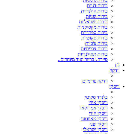
בירות גרמניות
בירות דניות
בירות הולנדיות
בירות יפניות
בירות ישראליות
בירות מקסיקניות
בירות ספרדיות
בירות סקוטיות
בירות צ'כיות
בירות צרפתיות
בירות תאילנדיות
סיידר \ בריזר ועוד מיוחדים..
ג'ין
וודקה
וודקה פרימיום
וויסקי
בלנדד סקוטי
וויסקי אירי
וויסקי אמריקאי
וויסקי הודי
וויסקי טאיוואני
וויסקי יפני
וויסקי ישראלי