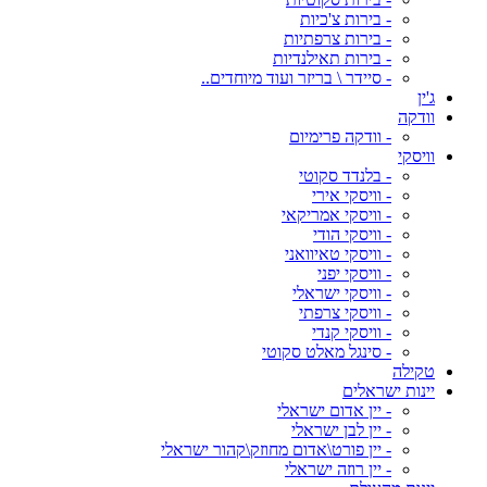
- בירות צ'כיות
- בירות צרפתיות
- בירות תאילנדיות
- סיידר \ בריזר ועוד מיוחדים..
ג'ין
וודקה
- וודקה פרימיום
וויסקי
- בלנדד סקוטי
- וויסקי אירי
- וויסקי אמריקאי
- וויסקי הודי
- וויסקי טאיוואני
- וויסקי יפני
- וויסקי ישראלי
- וויסקי צרפתי
- וויסקי קנדי
- סינגל מאלט סקוטי
טקילה
יינות ישראלים
- יין אדום ישראלי
- יין לבן ישראלי
- יין פורט\אדום מחוזק\קהור ישראלי
- יין רוזה ישראלי