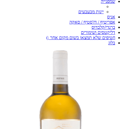
שמפנייה
יינות מבעבעים
אניס
אפריטיף / דז'סטיף / סאקה
ברנדי/קלבדוס
דליקטסים ושימורים
חטיפים שלא תמצאו בשום מקום אחר ;)
בלוג