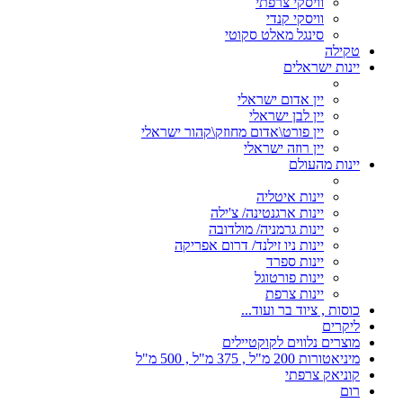
וויסקי צרפתי
וויסקי קנדי
סינגל מאלט סקוטי
טקילה
יינות ישראלים
יין אדום ישראלי
יין לבן ישראלי
יין פורט\אדום מחוזק\קהור ישראלי
יין רוזה ישראלי
יינות מהעולם
יינות איטליה
יינות ארגנטינה/ צ'ילה
יינות גרמניה/ מולדובה
יינות ניו זילנד/ דרום אפריקה
יינות ספרד
יינות פורטוגל
יינות צרפת
כוסות , ציוד בר ועוד...
ליקרים
מוצרים נלווים לקוקטיילים
מיניאטורות 200 מ"ל , 375 מ"ל , 500 מ"ל
קוניאק צרפתי
רום