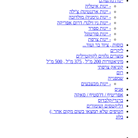
יינות מהעולם
- יינות איטליה
- יינות ארגנטינה/ צ'ילה
- יינות גרמניה/ מולדובה
- יינות ניו זילנד/ דרום אפריקה
- יינות ספרד
- יינות פורטוגל
- יינות צרפת
כוסות , ציוד בר ועוד...
ליקרים
מוצרים נלווים לקוקטיילים
מיניאטורות 200 מ"ל , 375 מ"ל , 500 מ"ל
קוניאק צרפתי
רום
שמפנייה
- יינות מבעבעים
אניס
אפריטיף / דז'סטיף / סאקה
ברנדי/קלבדוס
דליקטסים ושימורים
חטיפים שלא תמצאו בשום מקום אחר ;)
בלוג