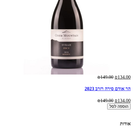
₪134.00
₪149.00
אז
00
הר אודם סירה רזרב 2023
אמ
₪149.00
₪134.00
00
הוספה לסל
אודות