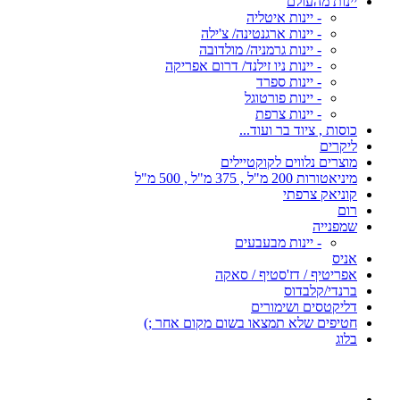
יינות מהעולם
- יינות איטליה
- יינות ארגנטינה/ צ'ילה
- יינות גרמניה/ מולדובה
- יינות ניו זילנד/ דרום אפריקה
- יינות ספרד
- יינות פורטוגל
- יינות צרפת
כוסות , ציוד בר ועוד...
ליקרים
מוצרים נלווים לקוקטיילים
מיניאטורות 200 מ"ל , 375 מ"ל , 500 מ"ל
קוניאק צרפתי
רום
שמפנייה
- יינות מבעבעים
אניס
אפריטיף / דז'סטיף / סאקה
ברנדי/קלבדוס
דליקטסים ושימורים
חטיפים שלא תמצאו בשום מקום אחר ;)
בלוג