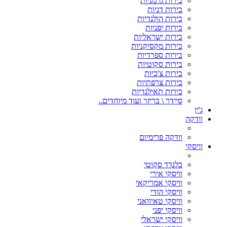
בירות גרמניות
בירות דניות
בירות הולנדיות
בירות יפניות
בירות ישראליות
בירות מקסיקניות
בירות ספרדיות
בירות סקוטיות
בירות צ'כיות
בירות צרפתיות
בירות תאילנדיות
סיידר \ בריזר ועוד מיוחדים..
ג'ין
וודקה
וודקה פרימיום
וויסקי
בלנדד סקוטי
וויסקי אירי
וויסקי אמריקאי
וויסקי הודי
וויסקי טאיוואני
וויסקי יפני
וויסקי ישראלי