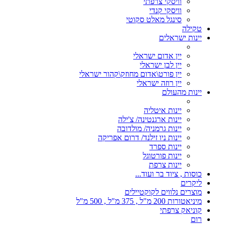
וויסקי צרפתי
וויסקי קנדי
סינגל מאלט סקוטי
טקילה
יינות ישראלים
יין אדום ישראלי
יין לבן ישראלי
יין פורט\אדום מחוזק\קהור ישראלי
יין רוזה ישראלי
יינות מהעולם
יינות איטליה
יינות ארגנטינה/ צ'ילה
יינות גרמניה/ מולדובה
יינות ניו זילנד/ דרום אפריקה
יינות ספרד
יינות פורטוגל
יינות צרפת
כוסות , ציוד בר ועוד...
ליקרים
מוצרים נלווים לקוקטיילים
מיניאטורות 200 מ"ל , 375 מ"ל , 500 מ"ל
קוניאק צרפתי
רום