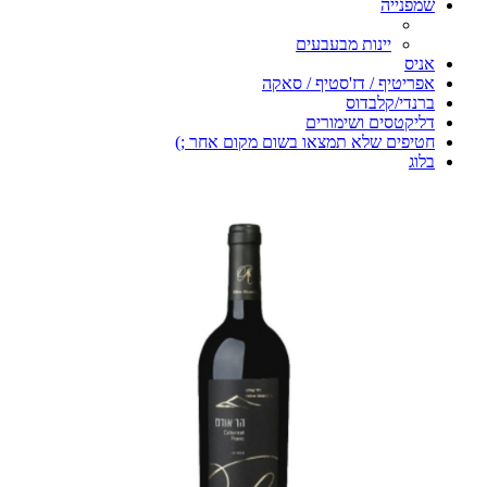
שמפנייה
יינות מבעבעים
אניס
אפריטיף / דז'סטיף / סאקה
ברנדי/קלבדוס
דליקטסים ושימורים
חטיפים שלא תמצאו בשום מקום אחר ;)
בלוג