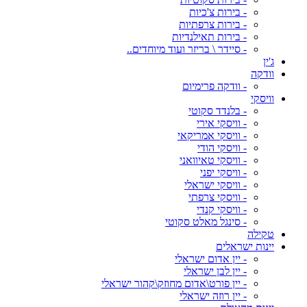
- בירות צ'כיות
- בירות צרפתיות
- בירות תאילנדיות
- סיידר \ בריזר ועוד מיוחדים..
ג'ין
וודקה
- וודקה פרימיום
וויסקי
- בלנדד סקוטי
- וויסקי אירי
- וויסקי אמריקאי
- וויסקי הודי
- וויסקי טאיוואני
- וויסקי יפני
- וויסקי ישראלי
- וויסקי צרפתי
- וויסקי קנדי
- סינגל מאלט סקוטי
טקילה
יינות ישראלים
- יין אדום ישראלי
- יין לבן ישראלי
- יין פורט\אדום מחוזק\קהור ישראלי
- יין רוזה ישראלי