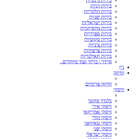
בירות גרמניות
בירות דניות
בירות הולנדיות
בירות יפניות
בירות ישראליות
בירות מקסיקניות
בירות ספרדיות
בירות סקוטיות
בירות צ'כיות
בירות צרפתיות
בירות תאילנדיות
סיידר \ בריזר ועוד מיוחדים..
ג'ין
וודקה
וודקה פרימיום
וויסקי
בלנדד סקוטי
וויסקי אירי
וויסקי אמריקאי
וויסקי הודי
וויסקי טאיוואני
וויסקי יפני
וויסקי ישראלי