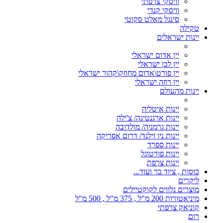
וויסקי צרפתי
וויסקי קנדי
סינגל מאלט סקוטי
טקילה
יינות ישראלים
יין אדום ישראלי
יין לבן ישראלי
יין פורט\אדום מחוזק\קהור ישראלי
יין רוזה ישראלי
יינות מהעולם
יינות איטליה
יינות ארגנטינה/ צ'ילה
יינות גרמניה/ מולדובה
יינות ניו זילנד/ דרום אפריקה
יינות ספרד
יינות פורטוגל
יינות צרפת
כוסות , ציוד בר ועוד...
ליקרים
מוצרים נלווים לקוקטיילים
מיניאטורות 200 מ"ל , 375 מ"ל , 500 מ"ל
קוניאק צרפתי
רום