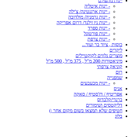
יינות מהעולם
- יינות איטליה
- יינות ארגנטינה/ צ'ילה
- יינות גרמניה/ מולדובה
- יינות ניו זילנד/ דרום אפריקה
- יינות ספרד
- יינות פורטוגל
- יינות צרפת
כוסות , ציוד בר ועוד...
ליקרים
מוצרים נלווים לקוקטיילים
מיניאטורות 200 מ"ל , 375 מ"ל , 500 מ"ל
קוניאק צרפתי
רום
שמפנייה
- יינות מבעבעים
אניס
אפריטיף / דז'סטיף / סאקה
ברנדי/קלבדוס
דליקטסים ושימורים
חטיפים שלא תמצאו בשום מקום אחר ;)
בלוג