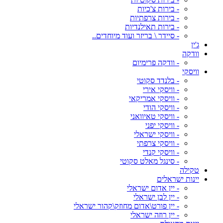
- בירות צ'כיות
- בירות צרפתיות
- בירות תאילנדיות
- סיידר \ בריזר ועוד מיוחדים..
ג'ין
וודקה
- וודקה פרימיום
וויסקי
- בלנדד סקוטי
- וויסקי אירי
- וויסקי אמריקאי
- וויסקי הודי
- וויסקי טאיוואני
- וויסקי יפני
- וויסקי ישראלי
- וויסקי צרפתי
- וויסקי קנדי
- סינגל מאלט סקוטי
טקילה
יינות ישראלים
- יין אדום ישראלי
- יין לבן ישראלי
- יין פורט\אדום מחוזק\קהור ישראלי
- יין רוזה ישראלי