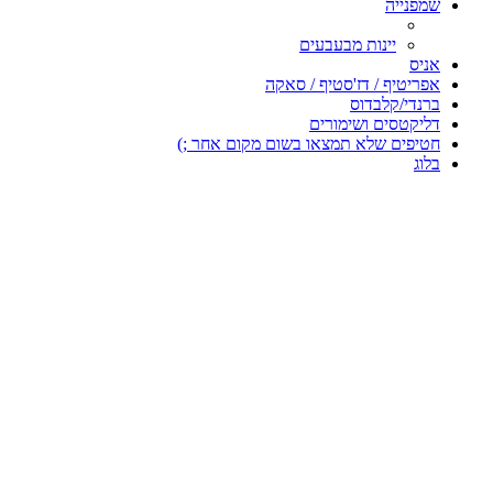
שמפנייה
יינות מבעבעים
אניס
אפריטיף / דז'סטיף / סאקה
ברנדי/קלבדוס
דליקטסים ושימורים
חטיפים שלא תמצאו בשום מקום אחר ;)
בלוג