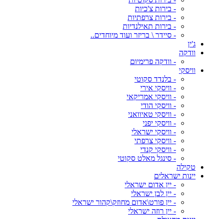
- בירות צ'כיות
- בירות צרפתיות
- בירות תאילנדיות
- סיידר \ בריזר ועוד מיוחדים..
ג'ין
וודקה
- וודקה פרימיום
וויסקי
- בלנדד סקוטי
- וויסקי אירי
- וויסקי אמריקאי
- וויסקי הודי
- וויסקי טאיוואני
- וויסקי יפני
- וויסקי ישראלי
- וויסקי צרפתי
- וויסקי קנדי
- סינגל מאלט סקוטי
טקילה
יינות ישראלים
- יין אדום ישראלי
- יין לבן ישראלי
- יין פורט\אדום מחוזק\קהור ישראלי
- יין רוזה ישראלי