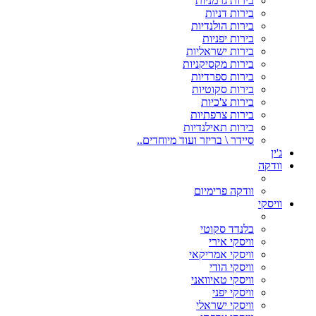
בירות גרמניות
בירות דניות
בירות הולנדיות
בירות יפניות
בירות ישראליות
בירות מקסיקניות
בירות ספרדיות
בירות סקוטיות
בירות צ'כיות
בירות צרפתיות
בירות תאילנדיות
סיידר \ בריזר ועוד מיוחדים..
ג'ין
וודקה
וודקה פרימיום
וויסקי
בלנדד סקוטי
וויסקי אירי
וויסקי אמריקאי
וויסקי הודי
וויסקי טאיוואני
וויסקי יפני
וויסקי ישראלי