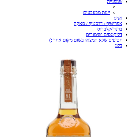
שמפנייה
יינות מבעבעים
אניס
אפריטיף / דז'סטיף / סאקה
ברנדי/קלבדוס
דליקטסים ושימורים
חטיפים שלא תמצאו בשום מקום אחר ;)
בלוג