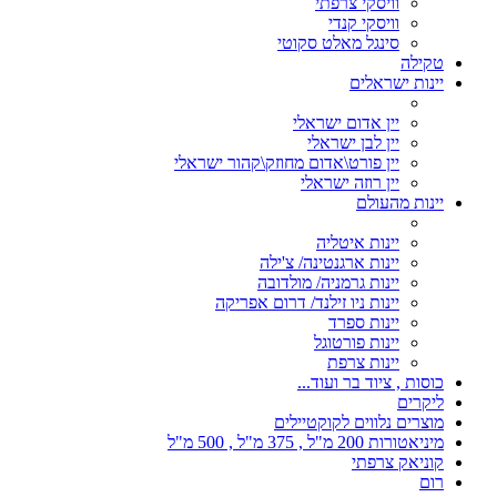
וויסקי צרפתי
וויסקי קנדי
סינגל מאלט סקוטי
טקילה
יינות ישראלים
יין אדום ישראלי
יין לבן ישראלי
יין פורט\אדום מחוזק\קהור ישראלי
יין רוזה ישראלי
יינות מהעולם
יינות איטליה
יינות ארגנטינה/ צ'ילה
יינות גרמניה/ מולדובה
יינות ניו זילנד/ דרום אפריקה
יינות ספרד
יינות פורטוגל
יינות צרפת
כוסות , ציוד בר ועוד...
ליקרים
מוצרים נלווים לקוקטיילים
מיניאטורות 200 מ"ל , 375 מ"ל , 500 מ"ל
קוניאק צרפתי
רום