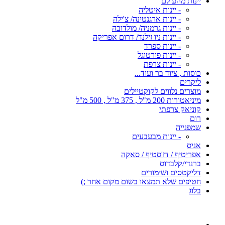
יינות מהעולם
- יינות איטליה
- יינות ארגנטינה/ צ'ילה
- יינות גרמניה/ מולדובה
- יינות ניו זילנד/ דרום אפריקה
- יינות ספרד
- יינות פורטוגל
- יינות צרפת
כוסות , ציוד בר ועוד...
ליקרים
מוצרים נלווים לקוקטיילים
מיניאטורות 200 מ"ל , 375 מ"ל , 500 מ"ל
קוניאק צרפתי
רום
שמפנייה
- יינות מבעבעים
אניס
אפריטיף / דז'סטיף / סאקה
ברנדי/קלבדוס
דליקטסים ושימורים
חטיפים שלא תמצאו בשום מקום אחר ;)
בלוג