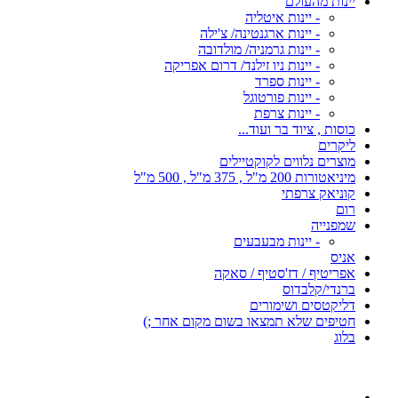
יינות מהעולם
- יינות איטליה
- יינות ארגנטינה/ צ'ילה
- יינות גרמניה/ מולדובה
- יינות ניו זילנד/ דרום אפריקה
- יינות ספרד
- יינות פורטוגל
- יינות צרפת
כוסות , ציוד בר ועוד...
ליקרים
מוצרים נלווים לקוקטיילים
מיניאטורות 200 מ"ל , 375 מ"ל , 500 מ"ל
קוניאק צרפתי
רום
שמפנייה
- יינות מבעבעים
אניס
אפריטיף / דז'סטיף / סאקה
ברנדי/קלבדוס
דליקטסים ושימורים
חטיפים שלא תמצאו בשום מקום אחר ;)
בלוג