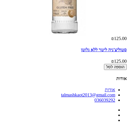
00
₪125.00
סטוליצ'ניה ליטר ללא גלוטן
פר
00
₪125.00
הוספה לסל
אודות
אודות
talmashkaot2013@gmail.com
036039292