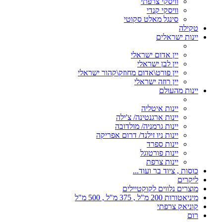
וויסקי צרפתי
וויסקי קנדי
סינגל מאלט סקוטי
טקילה
יינות ישראלים
יין אדום ישראלי
יין לבן ישראלי
יין פורט\אדום מחוזק\קהור ישראלי
יין רוזה ישראלי
יינות מהעולם
יינות איטליה
יינות ארגנטינה/ צ'ילה
יינות גרמניה/ מולדובה
יינות ניו זילנד/ דרום אפריקה
יינות ספרד
יינות פורטוגל
יינות צרפת
כוסות , ציוד בר ועוד...
ליקרים
מוצרים נלווים לקוקטיילים
מיניאטורות 200 מ"ל , 375 מ"ל , 500 מ"ל
קוניאק צרפתי
רום