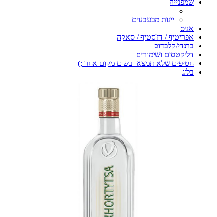
שמפנייה
יינות מבעבעים
אניס
אפריטיף / דז'סטיף / סאקה
ברנדי/קלבדוס
דליקטסים ושימורים
חטיפים שלא תמצאו בשום מקום אחר ;)
בלוג