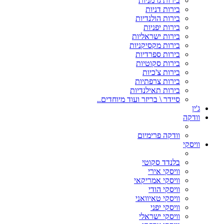
בירות גרמניות
בירות דניות
בירות הולנדיות
בירות יפניות
בירות ישראליות
בירות מקסיקניות
בירות ספרדיות
בירות סקוטיות
בירות צ'כיות
בירות צרפתיות
בירות תאילנדיות
סיידר \ בריזר ועוד מיוחדים..
ג'ין
וודקה
וודקה פרימיום
וויסקי
בלנדד סקוטי
וויסקי אירי
וויסקי אמריקאי
וויסקי הודי
וויסקי טאיוואני
וויסקי יפני
וויסקי ישראלי