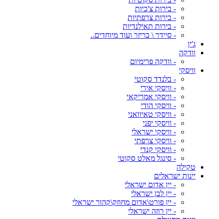
- בירות צ'כיות
- בירות צרפתיות
- בירות תאילנדיות
- סיידר \ בריזר ועוד מיוחדים..
ג'ין
וודקה
- וודקה פרימיום
וויסקי
- בלנדד סקוטי
- וויסקי אירי
- וויסקי אמריקאי
- וויסקי הודי
- וויסקי טאיוואני
- וויסקי יפני
- וויסקי ישראלי
- וויסקי צרפתי
- וויסקי קנדי
- סינגל מאלט סקוטי
טקילה
יינות ישראלים
- יין אדום ישראלי
- יין לבן ישראלי
- יין פורט\אדום מחוזק\קהור ישראלי
- יין רוזה ישראלי