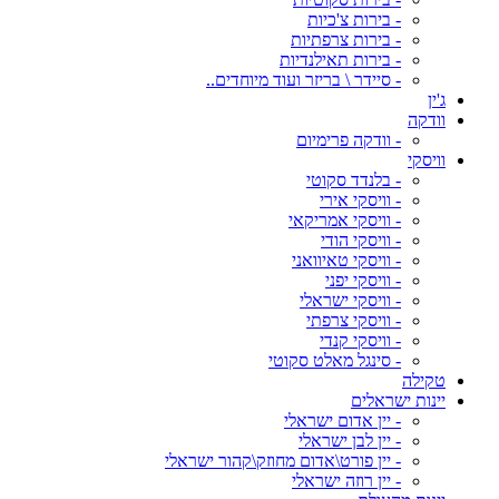
- בירות צ'כיות
- בירות צרפתיות
- בירות תאילנדיות
- סיידר \ בריזר ועוד מיוחדים..
ג'ין
וודקה
- וודקה פרימיום
וויסקי
- בלנדד סקוטי
- וויסקי אירי
- וויסקי אמריקאי
- וויסקי הודי
- וויסקי טאיוואני
- וויסקי יפני
- וויסקי ישראלי
- וויסקי צרפתי
- וויסקי קנדי
- סינגל מאלט סקוטי
טקילה
יינות ישראלים
- יין אדום ישראלי
- יין לבן ישראלי
- יין פורט\אדום מחוזק\קהור ישראלי
- יין רוזה ישראלי