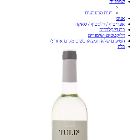
שמפנייה
יינות מבעבעים
אניס
אפריטיף / דז'סטיף / סאקה
ברנדי/קלבדוס
דליקטסים ושימורים
חטיפים שלא תמצאו בשום מקום אחר ;)
בלוג