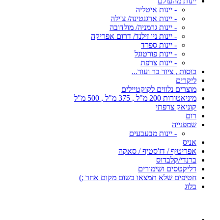
יינות מהעולם
- יינות איטליה
- יינות ארגנטינה/ צ'ילה
- יינות גרמניה/ מולדובה
- יינות ניו זילנד/ דרום אפריקה
- יינות ספרד
- יינות פורטוגל
- יינות צרפת
כוסות , ציוד בר ועוד...
ליקרים
מוצרים נלווים לקוקטיילים
מיניאטורות 200 מ"ל , 375 מ"ל , 500 מ"ל
קוניאק צרפתי
רום
שמפנייה
- יינות מבעבעים
אניס
אפריטיף / דז'סטיף / סאקה
ברנדי/קלבדוס
דליקטסים ושימורים
חטיפים שלא תמצאו בשום מקום אחר ;)
בלוג