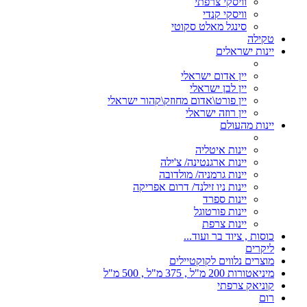
וויסקי צרפתי
וויסקי קנדי
סינגל מאלט סקוטי
טקילה
יינות ישראלים
יין אדום ישראלי
יין לבן ישראלי
יין פורט\אדום מחוזק\קהור ישראלי
יין רוזה ישראלי
יינות מהעולם
יינות איטליה
יינות ארגנטינה/ צ'ילה
יינות גרמניה/ מולדובה
יינות ניו זילנד/ דרום אפריקה
יינות ספרד
יינות פורטוגל
יינות צרפת
כוסות , ציוד בר ועוד...
ליקרים
מוצרים נלווים לקוקטיילים
מיניאטורות 200 מ"ל , 375 מ"ל , 500 מ"ל
קוניאק צרפתי
רום