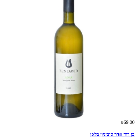
00
₪69.00
בן דוד אדר סוביניון בלאן
קס