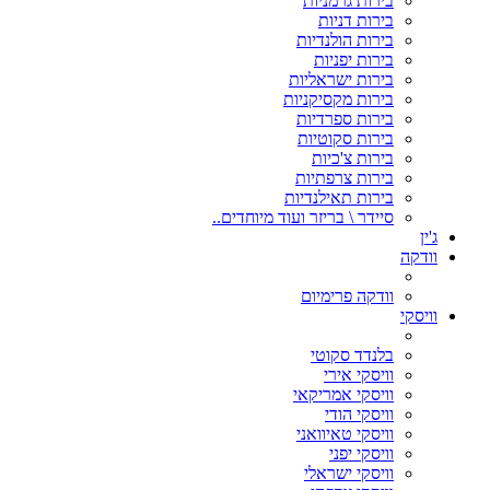
בירות גרמניות
בירות דניות
בירות הולנדיות
בירות יפניות
בירות ישראליות
בירות מקסיקניות
בירות ספרדיות
בירות סקוטיות
בירות צ'כיות
בירות צרפתיות
בירות תאילנדיות
סיידר \ בריזר ועוד מיוחדים..
ג'ין
וודקה
וודקה פרימיום
וויסקי
בלנדד סקוטי
וויסקי אירי
וויסקי אמריקאי
וויסקי הודי
וויסקי טאיוואני
וויסקי יפני
וויסקי ישראלי