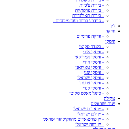
- בירות צ'כיות
- בירות צרפתיות
- בירות תאילנדיות
- סיידר \ בריזר ועוד מיוחדים..
ג'ין
וודקה
- וודקה פרימיום
וויסקי
- בלנדד סקוטי
- וויסקי אירי
- וויסקי אמריקאי
- וויסקי הודי
- וויסקי טאיוואני
- וויסקי יפני
- וויסקי ישראלי
- וויסקי צרפתי
- וויסקי קנדי
- סינגל מאלט סקוטי
טקילה
יינות ישראלים
- יין אדום ישראלי
- יין לבן ישראלי
- יין פורט\אדום מחוזק\קהור ישראלי
- יין רוזה ישראלי