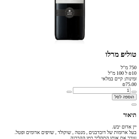
טוליפ מרלו
750 מ"ל
₪10 ל 100 מ"ל
זמינות: קיים במלאי
₪75.00
הוספה לסל
תיאור
יין אדום יבש.
בעל ארומות של דובדבנים , מנטה , שוקולד , שזיפים אדומים ופטל.
עובר את אותו התהליך כמו הקברנה.