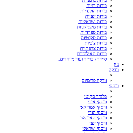
בירות גרמניות
בירות דניות
בירות הולנדיות
בירות יפניות
בירות ישראליות
בירות מקסיקניות
בירות ספרדיות
בירות סקוטיות
בירות צ'כיות
בירות צרפתיות
בירות תאילנדיות
סיידר \ בריזר ועוד מיוחדים..
ג'ין
וודקה
וודקה פרימיום
וויסקי
בלנדד סקוטי
וויסקי אירי
וויסקי אמריקאי
וויסקי הודי
וויסקי טאיוואני
וויסקי יפני
וויסקי ישראלי