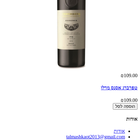
00
₪109.00
טפרברג אסנס מרלו
הר
00
₪109.00
הוספה לסל
אודות
אודות
talmashkaot2013@gmail.com