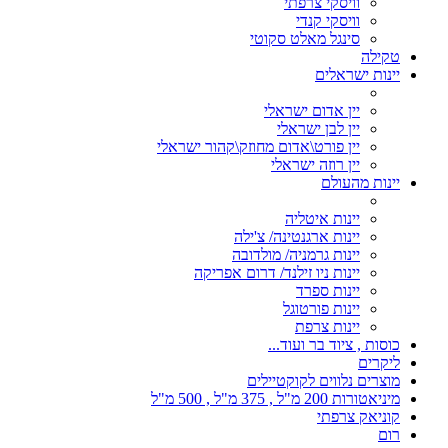
וויסקי צרפתי
וויסקי קנדי
סינגל מאלט סקוטי
טקילה
יינות ישראלים
יין אדום ישראלי
יין לבן ישראלי
יין פורט\אדום מחוזק\קהור ישראלי
יין רוזה ישראלי
יינות מהעולם
יינות איטליה
יינות ארגנטינה/ צ'ילה
יינות גרמניה/ מולדובה
יינות ניו זילנד/ דרום אפריקה
יינות ספרד
יינות פורטוגל
יינות צרפת
כוסות , ציוד בר ועוד...
ליקרים
מוצרים נלווים לקוקטיילים
מיניאטורות 200 מ"ל , 375 מ"ל , 500 מ"ל
קוניאק צרפתי
רום