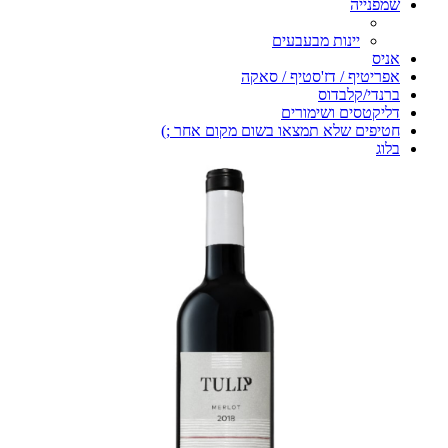
שמפנייה
יינות מבעבעים
אניס
אפריטיף / דז'סטיף / סאקה
ברנדי/קלבדוס
דליקטסים ושימורים
חטיפים שלא תמצאו בשום מקום אחר ;)
בלוג