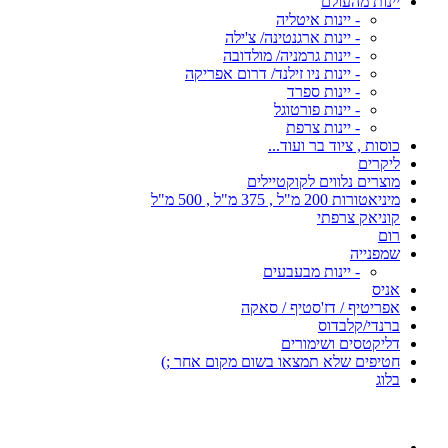
יינות מהעולם
- יינות איטליה
- יינות ארגנטינה/ צ'ילה
- יינות גרמניה/ מולדובה
- יינות ניו זילנד/ דרום אפריקה
- יינות ספרד
- יינות פורטוגל
- יינות צרפת
כוסות , ציוד בר ועוד...
ליקרים
מוצרים נלווים לקוקטיילים
מיניאטורות 200 מ"ל , 375 מ"ל , 500 מ"ל
קוניאק צרפתי
רום
שמפנייה
- יינות מבעבעים
אניס
אפריטיף / דז'סטיף / סאקה
ברנדי/קלבדוס
דליקטסים ושימורים
חטיפים שלא תמצאו בשום מקום אחר ;)
בלוג