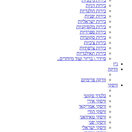
בירות גרמניות
בירות דניות
בירות הולנדיות
בירות יפניות
בירות ישראליות
בירות מקסיקניות
בירות ספרדיות
בירות סקוטיות
בירות צ'כיות
בירות צרפתיות
בירות תאילנדיות
סיידר \ בריזר ועוד מיוחדים..
ג'ין
וודקה
וודקה פרימיום
וויסקי
בלנדד סקוטי
וויסקי אירי
וויסקי אמריקאי
וויסקי הודי
וויסקי טאיוואני
וויסקי יפני
וויסקי ישראלי