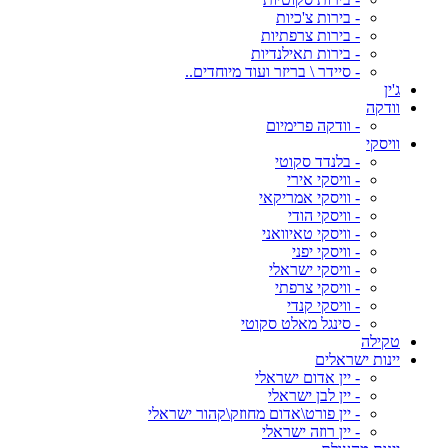
- בירות צ'כיות
- בירות צרפתיות
- בירות תאילנדיות
- סיידר \ בריזר ועוד מיוחדים..
ג'ין
וודקה
- וודקה פרימיום
וויסקי
- בלנדד סקוטי
- וויסקי אירי
- וויסקי אמריקאי
- וויסקי הודי
- וויסקי טאיוואני
- וויסקי יפני
- וויסקי ישראלי
- וויסקי צרפתי
- וויסקי קנדי
- סינגל מאלט סקוטי
טקילה
יינות ישראלים
- יין אדום ישראלי
- יין לבן ישראלי
- יין פורט\אדום מחוזק\קהור ישראלי
- יין רוזה ישראלי