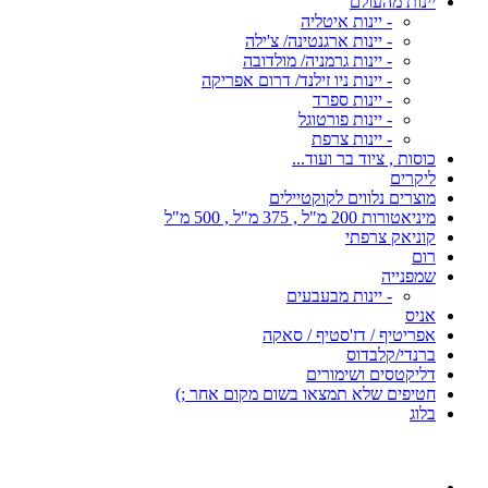
יינות מהעולם
- יינות איטליה
- יינות ארגנטינה/ צ'ילה
- יינות גרמניה/ מולדובה
- יינות ניו זילנד/ דרום אפריקה
- יינות ספרד
- יינות פורטוגל
- יינות צרפת
כוסות , ציוד בר ועוד...
ליקרים
מוצרים נלווים לקוקטיילים
מיניאטורות 200 מ"ל , 375 מ"ל , 500 מ"ל
קוניאק צרפתי
רום
שמפנייה
- יינות מבעבעים
אניס
אפריטיף / דז'סטיף / סאקה
ברנדי/קלבדוס
דליקטסים ושימורים
חטיפים שלא תמצאו בשום מקום אחר ;)
בלוג