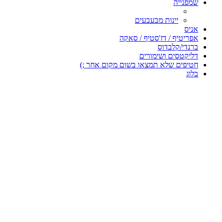
שמפנייה
יינות מבעבעים
אניס
אפריטיף / דז'סטיף / סאקה
ברנדי/קלבדוס
דליקטסים ושימורים
חטיפים שלא תמצאו בשום מקום אחר ;)
בלוג