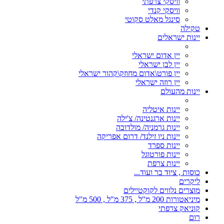
וויסקי צרפתי
וויסקי קנדי
סינגל מאלט סקוטי
טקילה
יינות ישראלים
יין אדום ישראלי
יין לבן ישראלי
יין פורט\אדום מחוזק\קהור ישראלי
יין רוזה ישראלי
יינות מהעולם
יינות איטליה
יינות ארגנטינה/ צ'ילה
יינות גרמניה/ מולדובה
יינות ניו זילנד/ דרום אפריקה
יינות ספרד
יינות פורטוגל
יינות צרפת
כוסות , ציוד בר ועוד...
ליקרים
מוצרים נלווים לקוקטיילים
מיניאטורות 200 מ"ל , 375 מ"ל , 500 מ"ל
קוניאק צרפתי
רום