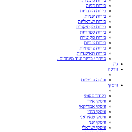
בירות גרמניות
בירות דניות
בירות הולנדיות
בירות יפניות
בירות ישראליות
בירות מקסיקניות
בירות ספרדיות
בירות סקוטיות
בירות צ'כיות
בירות צרפתיות
בירות תאילנדיות
סיידר \ בריזר ועוד מיוחדים..
ג'ין
וודקה
וודקה פרימיום
וויסקי
בלנדד סקוטי
וויסקי אירי
וויסקי אמריקאי
וויסקי הודי
וויסקי טאיוואני
וויסקי יפני
וויסקי ישראלי