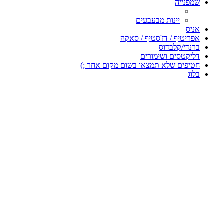
שמפנייה
יינות מבעבעים
אניס
אפריטיף / דז'סטיף / סאקה
ברנדי/קלבדוס
דליקטסים ושימורים
חטיפים שלא תמצאו בשום מקום אחר ;)
בלוג