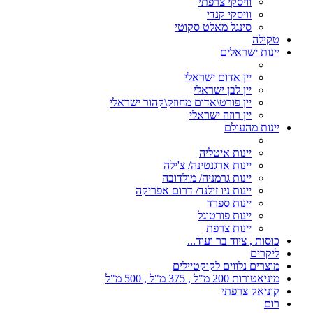
וויסקי צרפתי
וויסקי קנדי
סינגל מאלט סקוטי
טקילה
יינות ישראלים
יין אדום ישראלי
יין לבן ישראלי
יין פורט\אדום מחוזק\קהור ישראלי
יין רוזה ישראלי
יינות מהעולם
יינות איטליה
יינות ארגנטינה/ צ'ילה
יינות גרמניה/ מולדובה
יינות ניו זילנד/ דרום אפריקה
יינות ספרד
יינות פורטוגל
יינות צרפת
כוסות , ציוד בר ועוד...
ליקרים
מוצרים נלווים לקוקטיילים
מיניאטורות 200 מ"ל , 375 מ"ל , 500 מ"ל
קוניאק צרפתי
רום