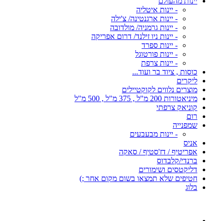
יינות מהעולם
- יינות איטליה
- יינות ארגנטינה/ צ'ילה
- יינות גרמניה/ מולדובה
- יינות ניו זילנד/ דרום אפריקה
- יינות ספרד
- יינות פורטוגל
- יינות צרפת
כוסות , ציוד בר ועוד...
ליקרים
מוצרים נלווים לקוקטיילים
מיניאטורות 200 מ"ל , 375 מ"ל , 500 מ"ל
קוניאק צרפתי
רום
שמפנייה
- יינות מבעבעים
אניס
אפריטיף / דז'סטיף / סאקה
ברנדי/קלבדוס
דליקטסים ושימורים
חטיפים שלא תמצאו בשום מקום אחר ;)
בלוג