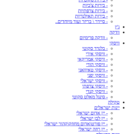
- בירות צ'כיות
- בירות צרפתיות
- בירות תאילנדיות
- סיידר \ בריזר ועוד מיוחדים..
ג'ין
וודקה
- וודקה פרימיום
וויסקי
- בלנדד סקוטי
- וויסקי אירי
- וויסקי אמריקאי
- וויסקי הודי
- וויסקי טאיוואני
- וויסקי יפני
- וויסקי ישראלי
- וויסקי צרפתי
- וויסקי קנדי
- סינגל מאלט סקוטי
טקילה
יינות ישראלים
- יין אדום ישראלי
- יין לבן ישראלי
- יין פורט\אדום מחוזק\קהור ישראלי
- יין רוזה ישראלי